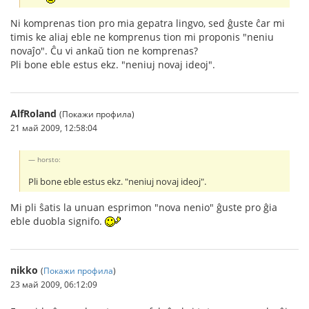
Ni komprenas tion pro mia gepatra lingvo, sed ĝuste ĉar mi
timis ke aliaj eble ne komprenus tion mi proponis "neniu
novaĵo". Ĉu vi ankaŭ tion ne komprenas?
Pli bone eble estus ekz. "neniuj novaj ideoj".
AlfRoland
(Покажи профила)
21 май 2009, 12:58:04
horsto:
Pli bone eble estus ekz. "neniuj novaj ideoj".
Mi pli ŝatis la unuan esprimon "nova nenio" ĝuste pro ĝia
eble duobla signifo.
nikko
(
Покажи профила
)
23 май 2009, 06:12:09