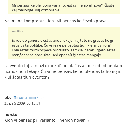
Mi pensas, ke plej bona varianto estas "nenio el nova". Ĝuste
kaj mallonge. Kaj kompreble.
Ne, mi ne komprenus tion. Mi pensas ke ĉevalo pravas.
nikko:
Evrovido ĝenerale estas enua fekaĵo, kaj tute ne gravas ke ĝi
estis uzita politike. Ĉu vi reale perceptas tion kiel muzikon?
Eble estas muzikospeca produkto, samkiel hamburgero estas
manĝospeca produkto, sed apenaŭ ĝi estas manĝaĵo.
La evento kaj la muziko ankaŭ ne plaĉas al mi, sed mi neniam
nomus tion fekaĵo. Ĉu vi ne pensas, ke tio ofendas la homojn,
kiuj ŝatas tiun eventon?
bbc
(
Покажи профила
)
25 май 2009, 03:15:59
horsto
Kion vi pensas pri varianto: "nenion novan"?