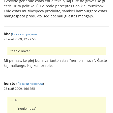
Evrovido ĝenerale estas enua fekaĵo, kaj tute ne gravas ke ĝi
estis uzita politike. Ĉu vi reale perceptas tion kiel muzikon?
Eble estas muzikospeca produkto, samkiel hamburgero estas
manĝospeca produkto, sed apenaŭ ĝi estas manĝaĵo.
bbc
(
Покажи профила
)
23 май 2009, 12:22:50
"nenio nova"
Mi pensas, ke plej bona varianto estas "nenio el nova". Ĝuste
kaj mallonge. Kaj kompreble.
horsto
(
Покажи профила
)
23 май 2009, 16:12:56
bbc:
"nenio nova"