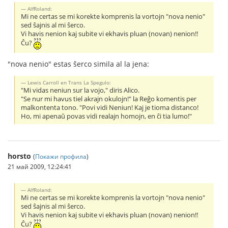
AlfRoland:
Mi ne certas se mi korekte komprenis la vortojn "nova nenio"
sed ŝajnis al mi ŝerco.
Vi havis nenion kaj subite vi ekhavis pluan (novan) nenion!!
Ĉu?
"nova nenio" estas ŝerco simila al la jena:
Lewis Carroll en Trans La Spegulo:
"Mi vidas neniun sur la vojo," diris Alico.
"Se nur mi havus tiel akrajn okulojn!" la Reĝo komentis per
malkontenta tono. "Povi vidi Neniun! Kaj je tioma distanco!
Ho, mi apenaŭ povas vidi realajn homojn, en ĉi tia lumo!"
horsto
(
Покажи профила
)
21 май 2009, 12:24:41
AlfRoland:
Mi ne certas se mi korekte komprenis la vortojn "nova nenio"
sed ŝajnis al mi ŝerco.
Vi havis nenion kaj subite vi ekhavis pluan (novan) nenion!!
Ĉu?