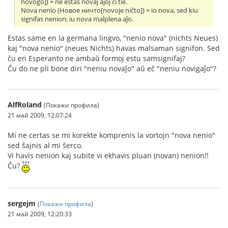
novogo]) = ne estas novaj aĵoj ĉi tie.
Nova nenio (Новое ничто[novoje niĉto]) = io nova, sed kiu
signifas nenion; iu nova malplena aĵo.
Estas same en la germana lingvo, "nenio nova" (nichts Neues)
kaj "nova nenio" (neues Nichts) havas malsaman signifon. Sed
ĉu en Esperanto ne ambaŭ formoj estu samsignifaj?
Ĉu do ne pli bone diri "neniu novaĵo" aŭ eĉ "neniu novigaĵo"?
AlfRoland
(Покажи профила)
21 май 2009, 12:07:24
Mi ne certas se mi korekte komprenis la vortojn "nova nenio"
sed ŝajnis al mi ŝerco.
Vi havis nenion kaj subite vi ekhavis pluan (novan) nenion!!
Ĉu?
sergejm
(
Покажи профила
)
21 май 2009, 12:20:33