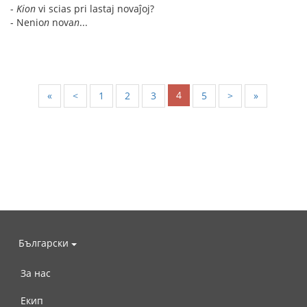
-
Kion
vi scias pri lastaj novaĵoj?
- Nenio
n
nova
n
...
4
«
<
1
2
3
5
>
»
Български
За нас
Екип