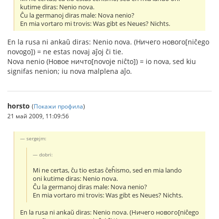
kutime diras: Nenio nova.
Ĉu la germanoj diras male: Nova nenio?
En mia vortaro mi trovis: Was gibt es Neues? Nichts.
En la rusa ni ankaŭ diras: Nenio nova. (Ничего нового[niĉego
novogo]) = ne estas novaj aĵoj ĉi tie.
Nova nenio (Новое ничто[novoje niĉto]) = io nova, sed kiu
signifas nenion; iu nova malplena aĵo.
horsto
(
Покажи профила
)
21 май 2009, 11:09:56
sergejm:
dobri:
Mi ne certas, ĉu tio estas ĉeĥismo, sed en mia lando
oni kutime diras: Nenio nova.
Ĉu la germanoj diras male: Nova nenio?
En mia vortaro mi trovis: Was gibt es Neues? Nichts.
En la rusa ni ankaŭ diras: Nenio nova. (Ничего нового[niĉego