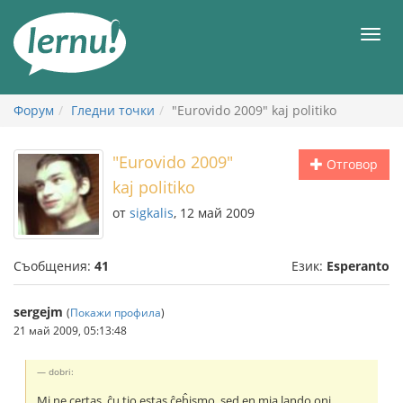
Към
съдържанието
Мен
Форум
Гледни точки
"Eurovido 2009" kaj politiko
"Eurovido 2009"
Отговор
kaj politiko
от
sigkalis
, 12 май 2009
Съобщения:
41
Език:
Esperanto
sergejm
(
Покажи профила
)
21 май 2009, 05:13:48
dobri:
Mi ne certas, ĉu tio estas ĉeĥismo, sed en mia lando oni