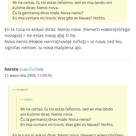
Mi ne certas, ĉu tio estas ĉeĥismo, sed en mia lando oni
kutime diras: Nenio nova.
Ĉu la germanoj diras male: Nova nenio?
En mia vortaro mi trovis: Was gibt es Neues? Nichts.
En la rusa ni ankaŭ diras: Nenio nova. (Ничего нового[niĉego
novogo]) = ne estas novaj aĵoj ĉi tie.
Nova nenio (Новое ничто[novoje niĉto]) = io nova, sed kiu
signifas nenion; iu nova malplena aĵo.
horsto
(
แสดงโปรไฟล์
)
21 พฤษภาคม 2009, 11:09:56
sergejm:
dobri:
Mi ne certas, ĉu tio estas ĉeĥismo, sed en mia lando
oni kutime diras: Nenio nova.
Ĉu la germanoj diras male: Nova nenio?
En mia vortaro mi trovis: Was gibt es Neues? Nichts.
En la rusa ni ankaŭ diras: Nenio nova. (Ничего нового[niĉego