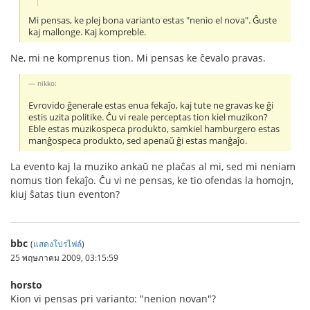
Mi pensas, ke plej bona varianto estas "nenio el nova". Ĝuste
kaj mallonge. Kaj kompreble.
Ne, mi ne komprenus tion. Mi pensas ke ĉevalo pravas.
nikko:
Evrovido ĝenerale estas enua fekaĵo, kaj tute ne gravas ke ĝi
estis uzita politike. Ĉu vi reale perceptas tion kiel muzikon?
Eble estas muzikospeca produkto, samkiel hamburgero estas
manĝospeca produkto, sed apenaŭ ĝi estas manĝaĵo.
La evento kaj la muziko ankaŭ ne plaĉas al mi, sed mi neniam
nomus tion fekaĵo. Ĉu vi ne pensas, ke tio ofendas la homojn,
kiuj ŝatas tiun eventon?
bbc
(
แสดงโปรไฟล์
)
25 พฤษภาคม 2009, 03:15:59
horsto
Kion vi pensas pri varianto: "nenion novan"?