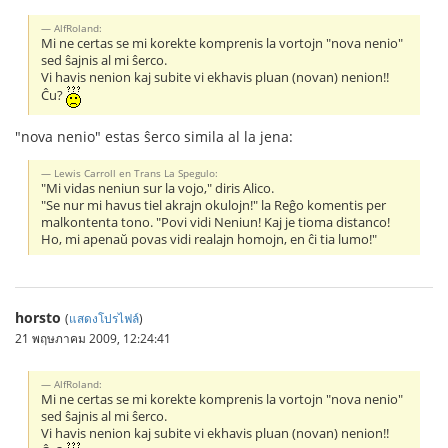
AlfRoland:
Mi ne certas se mi korekte komprenis la vortojn "nova nenio"
sed ŝajnis al mi ŝerco.
Vi havis nenion kaj subite vi ekhavis pluan (novan) nenion!!
Ĉu?
"nova nenio" estas ŝerco simila al la jena:
Lewis Carroll en Trans La Spegulo:
"Mi vidas neniun sur la vojo," diris Alico.
"Se nur mi havus tiel akrajn okulojn!" la Reĝo komentis per
malkontenta tono. "Povi vidi Neniun! Kaj je tioma distanco!
Ho, mi apenaŭ povas vidi realajn homojn, en ĉi tia lumo!"
horsto
(
แสดงโปรไฟล์
)
21 พฤษภาคม 2009, 12:24:41
AlfRoland:
Mi ne certas se mi korekte komprenis la vortojn "nova nenio"
sed ŝajnis al mi ŝerco.
Vi havis nenion kaj subite vi ekhavis pluan (novan) nenion!!