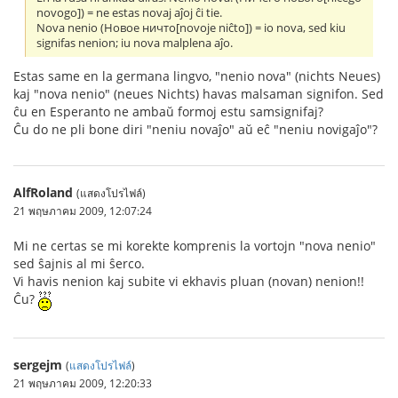
novogo]) = ne estas novaj aĵoj ĉi tie.
Nova nenio (Новое ничто[novoje niĉto]) = io nova, sed kiu
signifas nenion; iu nova malplena aĵo.
Estas same en la germana lingvo, "nenio nova" (nichts Neues)
kaj "nova nenio" (neues Nichts) havas malsaman signifon. Sed
ĉu en Esperanto ne ambaŭ formoj estu samsignifaj?
Ĉu do ne pli bone diri "neniu novaĵo" aŭ eĉ "neniu novigaĵo"?
AlfRoland
(แสดงโปรไฟล์)
21 พฤษภาคม 2009, 12:07:24
Mi ne certas se mi korekte komprenis la vortojn "nova nenio"
sed ŝajnis al mi ŝerco.
Vi havis nenion kaj subite vi ekhavis pluan (novan) nenion!!
Ĉu?
sergejm
(
แสดงโปรไฟล์
)
21 พฤษภาคม 2009, 12:20:33