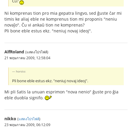
Ĉu?
Ni komprenas tion pro mia gepatra lingvo, sed ĝuste ĉar mi
timis ke aliaj eble ne komprenus tion mi proponis "neniu
novaĵo". Ĉu vi ankaŭ tion ne komprenas?
Pli bone eble estus ekz. "neniuj novaj ideoj".
AlfRoland
(แสดงโปรไฟล์)
21 พฤษภาคม 2009, 12:58:04
horsto:
Pli bone eble estus ekz. "neniuj novaj ideoj".
Mi pli ŝatis la unuan esprimon "nova nenio" ĝuste pro ĝia
eble duobla signifo.
nikko
(
แสดงโปรไฟล์
)
23 พฤษภาคม 2009, 06:12:09