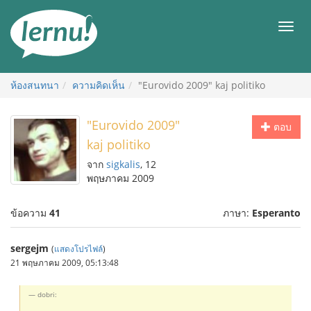
ไป
ยัง
เมนู
สารบัญ
ห้องสนทนา
ความคิดเห็น
"Eurovido 2009" kaj politiko
"Eurovido 2009"
ตอบ
kaj politiko
จาก
sigkalis
, 12
พฤษภาคม 2009
ข้อความ
41
ภาษา:
Esperanto
sergejm
(
แสดงโปรไฟล์
)
21 พฤษภาคม 2009, 05:13:48
dobri: