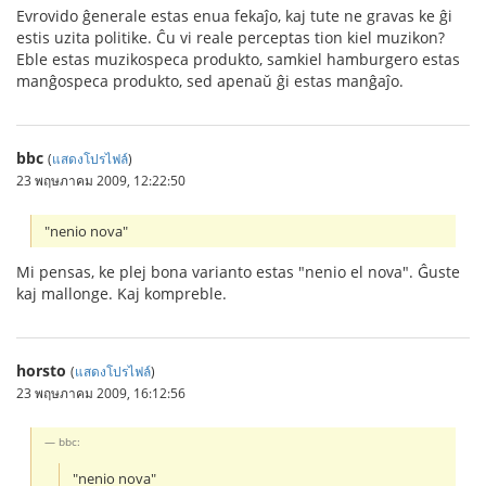
Evrovido ĝenerale estas enua fekaĵo, kaj tute ne gravas ke ĝi
estis uzita politike. Ĉu vi reale perceptas tion kiel muzikon?
Eble estas muzikospeca produkto, samkiel hamburgero estas
manĝospeca produkto, sed apenaŭ ĝi estas manĝaĵo.
bbc
(
แสดงโปรไฟล์
)
23 พฤษภาคม 2009, 12:22:50
"nenio nova"
Mi pensas, ke plej bona varianto estas "nenio el nova". Ĝuste
kaj mallonge. Kaj kompreble.
horsto
(
แสดงโปรไฟล์
)
23 พฤษภาคม 2009, 16:12:56
bbc:
"nenio nova"