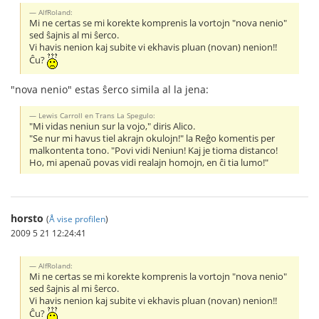
AlfRoland:
Mi ne certas se mi korekte komprenis la vortojn "nova nenio"
sed ŝajnis al mi ŝerco.
Vi havis nenion kaj subite vi ekhavis pluan (novan) nenion!!
Ĉu?
"nova nenio" estas ŝerco simila al la jena:
Lewis Carroll en Trans La Spegulo:
"Mi vidas neniun sur la vojo," diris Alico.
"Se nur mi havus tiel akrajn okulojn!" la Reĝo komentis per
malkontenta tono. "Povi vidi Neniun! Kaj je tioma distanco!
Ho, mi apenaŭ povas vidi realajn homojn, en ĉi tia lumo!"
horsto
(
Å vise profilen
)
2009 5 21 12:24:41
AlfRoland:
Mi ne certas se mi korekte komprenis la vortojn "nova nenio"
sed ŝajnis al mi ŝerco.
Vi havis nenion kaj subite vi ekhavis pluan (novan) nenion!!
Ĉu?