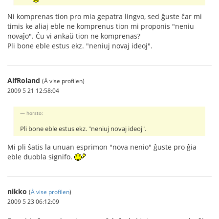
Ni komprenas tion pro mia gepatra lingvo, sed ĝuste ĉar mi
timis ke aliaj eble ne komprenus tion mi proponis "neniu
novaĵo". Ĉu vi ankaŭ tion ne komprenas?
Pli bone eble estus ekz. "neniuj novaj ideoj".
AlfRoland
(Å vise profilen)
2009 5 21 12:58:04
horsto:
Pli bone eble estus ekz. "neniuj novaj ideoj".
Mi pli ŝatis la unuan esprimon "nova nenio" ĝuste pro ĝia
eble duobla signifo.
nikko
(
Å vise profilen
)
2009 5 23 06:12:09