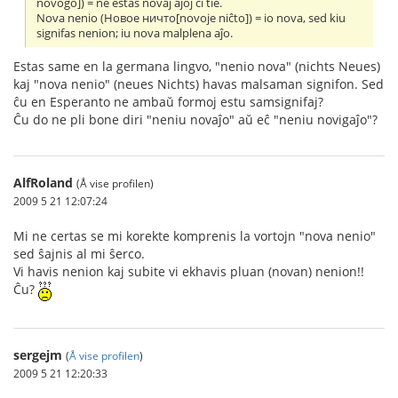
novogo]) = ne estas novaj aĵoj ĉi tie.
Nova nenio (Новое ничто[novoje niĉto]) = io nova, sed kiu
signifas nenion; iu nova malplena aĵo.
Estas same en la germana lingvo, "nenio nova" (nichts Neues)
kaj "nova nenio" (neues Nichts) havas malsaman signifon. Sed
ĉu en Esperanto ne ambaŭ formoj estu samsignifaj?
Ĉu do ne pli bone diri "neniu novaĵo" aŭ eĉ "neniu novigaĵo"?
AlfRoland
(Å vise profilen)
2009 5 21 12:07:24
Mi ne certas se mi korekte komprenis la vortojn "nova nenio"
sed ŝajnis al mi ŝerco.
Vi havis nenion kaj subite vi ekhavis pluan (novan) nenion!!
Ĉu?
sergejm
(
Å vise profilen
)
2009 5 21 12:20:33