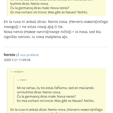
kutime diras: Nenio nova.
Ĉu la germanoj diras male: Nova nenio?
En mia vortaro mi trovis: Was gibt es Neues? Nichts.
En la rusa ni ankaŭ diras: Nenio nova. (Ничего нового[niĉego
novogo]) = ne estas novaj aĵoj ĉi tie.
Nova nenio (Новое ничто[novoje niĉto]) = io nova, sed kiu
signifas nenion; iu nova malplena aĵo.
horsto
(
Å vise profilen
)
2009 5 21 11:09:56
sergejm:
dobri:
Mi ne certas, ĉu tio estas ĉeĥismo, sed en mia lando
oni kutime diras: Nenio nova.
Ĉu la germanoj diras male: Nova nenio?
En mia vortaro mi trovis: Was gibt es Neues? Nichts.
En la rusa ni ankaŭ diras: Nenio nova. (Ничего нового[niĉego