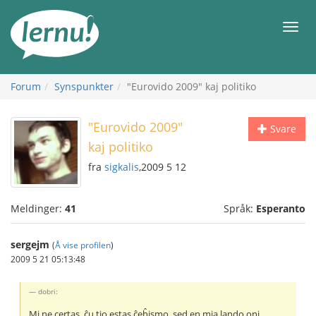
Til
innholdet
Meny
Forum
Synspunkter
"Eurovido 2009" kaj politiko
"Eurovido 2009"
Svare
kaj politiko
fra
sigkalis
,2009 5 12
Meldinger:
41
Språk:
Esperanto
sergejm
(
Å vise profilen
)
2009 5 21 05:13:48
dobri:
Mi ne certas, ĉu tio estas ĉeĥismo, sed en mia lando oni