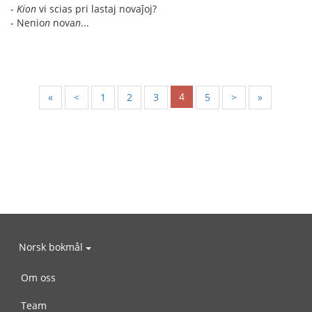
-
Kion
vi scias pri lastaj novaĵoj?
- Nenio
n
nova
n
...
4
«
<
1
2
3
5
>
»
Norsk bokmål
Om oss
Team