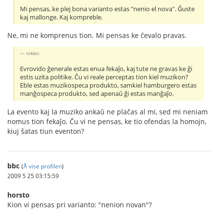
Mi pensas, ke plej bona varianto estas "nenio el nova". Ĝuste
kaj mallonge. Kaj kompreble.
Ne, mi ne komprenus tion. Mi pensas ke ĉevalo pravas.
nikko:
Evrovido ĝenerale estas enua fekaĵo, kaj tute ne gravas ke ĝi
estis uzita politike. Ĉu vi reale perceptas tion kiel muzikon?
Eble estas muzikospeca produkto, samkiel hamburgero estas
manĝospeca produkto, sed apenaŭ ĝi estas manĝaĵo.
La evento kaj la muziko ankaŭ ne plaĉas al mi, sed mi neniam
nomus tion fekaĵo. Ĉu vi ne pensas, ke tio ofendas la homojn,
kiuj ŝatas tiun eventon?
bbc
(
Å vise profilen
)
2009 5 25 03:15:59
horsto
Kion vi pensas pri varianto: "nenion novan"?