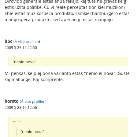
Evrovido ĝenerale estas enua fekaĵo, kaj tute ne gravas ke ĝi
estis uzita politike. Ĉu vi reale perceptas tion kiel muzikon?
Eble estas muzikospeca produkto, samkiel hamburgero estas
manĝospeca produkto, sed apenaŭ ĝi estas manĝaĵo.
bbc
(
Å vise profilen
)
2009 5 23 12:22:50
"nenio nova"
Mi pensas, ke plej bona varianto estas "nenio el nova". Ĝuste
kaj mallonge. Kaj kompreble.
horsto
(
Å vise profilen
)
2009 5 23 16:12:56
bbc:
"nenio nova"