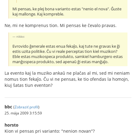
Mi pensas, ke plej bona varianto estas "nenio el nova". Ĝuste
kaj mallonge. Kaj kompreble.
Ne, mi ne komprenus tion. Mi pensas ke ĉevalo pravas.
nikko:
Evrovido ĝenerale estas enua fekaĵo, kaj tute ne gravas ke ĝi
estis uzita politike. Ĉu vi reale perceptas tion kiel muzikon?
Eble estas muzikospeca produkto, samkiel hamburgero estas
manĝospeca produkto, sed apenaŭ ĝi estas manĝaĵo.
La evento kaj la muziko ankaŭ ne plaĉas al mi, sed mi neniam
nomus tion fekaĵo. Ĉu vi ne pensas, ke tio ofendas la homojn,
kiuj ŝatas tiun eventon?
bbc
(
Zobraziť profil
)
25. mája 2009 3:15:59
horsto
Kion vi pensas pri varianto: "nenion novan"?