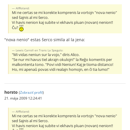
AlfRoland:
Mi ne certas se mi korekte komprenis la vortojn "nova nenio"
sed ŝajnis al mi ŝerco.
Vi havis nenion kaj subite vi ekhavis pluan (novan) nenion!!
Ĉu?
"nova nenio" estas ŝerco simila al la jena:
Lewis Carroll en Trans La Spegulo:
"Mi vidas neniun sur la vojo," diris Alico.
"Se nur mi havus tiel akrajn okulojn!" la Reĝo komentis per
malkontenta tono. "Povi vidi Neniun! Kaj je tioma distanco!
Ho, mi apenaŭ povas vidi realajn homojn, en ĉi tia lumo!"
horsto
(
Zobraziť profil
)
21. mája 2009 12:24:41
AlfRoland:
Mi ne certas se mi korekte komprenis la vortojn "nova nenio"
sed ŝajnis al mi ŝerco.
Vi havis nenion kaj subite vi ekhavis pluan (novan) nenion!!