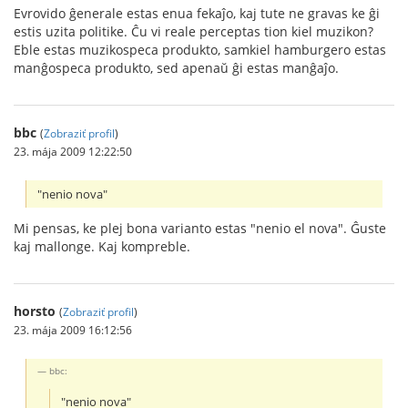
Evrovido ĝenerale estas enua fekaĵo, kaj tute ne gravas ke ĝi
estis uzita politike. Ĉu vi reale perceptas tion kiel muzikon?
Eble estas muzikospeca produkto, samkiel hamburgero estas
manĝospeca produkto, sed apenaŭ ĝi estas manĝaĵo.
bbc
(
Zobraziť profil
)
23. mája 2009 12:22:50
"nenio nova"
Mi pensas, ke plej bona varianto estas "nenio el nova". Ĝuste
kaj mallonge. Kaj kompreble.
horsto
(
Zobraziť profil
)
23. mája 2009 16:12:56
bbc:
"nenio nova"