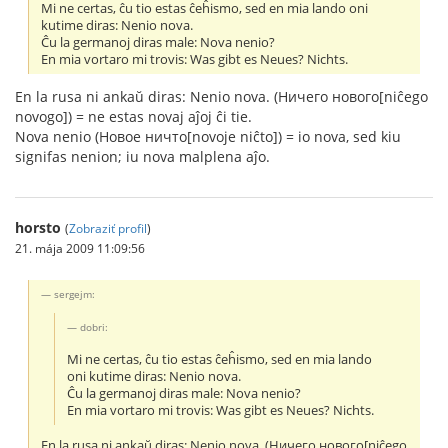
Mi ne certas, ĉu tio estas ĉeĥismo, sed en mia lando oni
kutime diras: Nenio nova.
Ĉu la germanoj diras male: Nova nenio?
En mia vortaro mi trovis: Was gibt es Neues? Nichts.
En la rusa ni ankaŭ diras: Nenio nova. (Ничего нового[niĉego
novogo]) = ne estas novaj aĵoj ĉi tie.
Nova nenio (Новое ничто[novoje niĉto]) = io nova, sed kiu
signifas nenion; iu nova malplena aĵo.
horsto
(
Zobraziť profil
)
21. mája 2009 11:09:56
sergejm:
dobri:
Mi ne certas, ĉu tio estas ĉeĥismo, sed en mia lando
oni kutime diras: Nenio nova.
Ĉu la germanoj diras male: Nova nenio?
En mia vortaro mi trovis: Was gibt es Neues? Nichts.
En la rusa ni ankaŭ diras: Nenio nova. (Ничего нового[niĉego