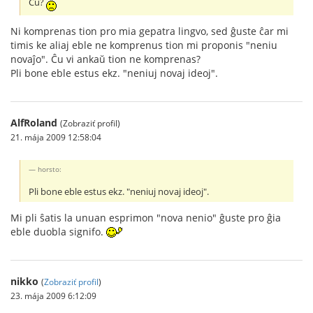
Ĉu?
Ni komprenas tion pro mia gepatra lingvo, sed ĝuste ĉar mi
timis ke aliaj eble ne komprenus tion mi proponis "neniu
novaĵo". Ĉu vi ankaŭ tion ne komprenas?
Pli bone eble estus ekz. "neniuj novaj ideoj".
AlfRoland
(Zobraziť profil)
21. mája 2009 12:58:04
horsto:
Pli bone eble estus ekz. "neniuj novaj ideoj".
Mi pli ŝatis la unuan esprimon "nova nenio" ĝuste pro ĝia
eble duobla signifo.
nikko
(
Zobraziť profil
)
23. mája 2009 6:12:09