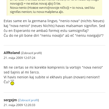
novogo]) = ne estas novaj aĵoj ĉi tie.
Nova nenio (Новое ничто[novoje niĉto]) = io nova, sed kiu
signifas nenion; iu nova malplena aĵo.
Estas same en la germana lingvo, "nenio nova" (nichts Neues)
kaj "nova nenio" (neues Nichts) havas malsaman signifon. Sed
ĉu en Esperanto ne ambaŭ formoj estu samsignifaj?
Ĉu do ne pli bone diri "neniu novaĵo" aŭ eĉ "neniu novigaĵo"?
AlfRoland
(Zobraziť profil)
21. mája 2009 12:07:24
Mi ne certas se mi korekte komprenis la vortojn "nova nenio"
sed ŝajnis al mi ŝerco.
Vi havis nenion kaj subite vi ekhavis pluan (novan) nenion!!
Ĉu?
sergejm
(
Zobraziť profil
)
21. mája 2009 12:20:33