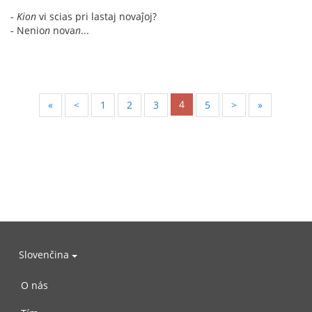
-
Kion
vi scias pri lastaj novaĵoj?
- Nenio
n
nova
n
...
4
«
<
1
2
3
5
>
»
Slovenčina
O nás