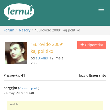
Späť
na
Men
obsah
Fórum
Názory
"Eurovido 2009" kaj politiko
"Eurovido 2009"
Odpovedať
kaj politiko
od
sigkalis
, 12. mája
2009
Príspevky:
41
Jazyk:
Esperanto
sergejm
(
Zobraziť profil
)
21. mája 2009 5:13:48
dobri: