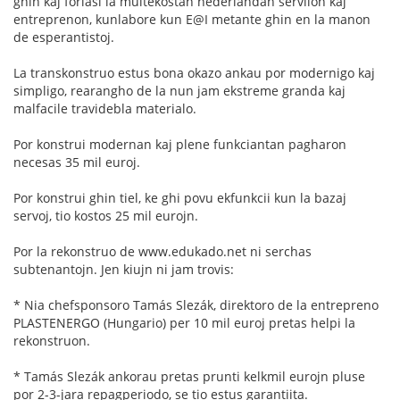
ghin kaj forlasi la multekostan nederlandan servilon kaj
entreprenon, kunlabore kun E@I metante ghin en la manon
de esperantistoj.
La transkonstruo estus bona okazo ankau por modernigo kaj
simpligo, rearangho de la nun jam ekstreme granda kaj
malfacile travidebla materialo.
Por konstrui modernan kaj plene funkciantan pagharon
necesas 35 mil euroj.
Por konstrui ghin tiel, ke ghi povu ekfunkcii kun la bazaj
servoj, tio kostos 25 mil eurojn.
Por la rekonstruo de www.edukado.net ni serchas
subtenantojn. Jen kiujn ni jam trovis:
* Nia chefsponsoro Tamás Slezák, direktoro de la entrepreno
PLASTENERGO (Hungario) per 10 mil euroj pretas helpi la
rekonstruon.
* Tamás Slezák ankorau pretas prunti kelkmil eurojn pluse
por 2-3-jara repagperiodo, se tio estus garantiita.