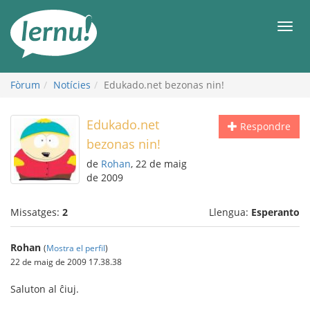
Al
contingut
Men
Fòrum
Notícies
Edukado.net bezonas nin!
Edukado.net
Respondre
bezonas nin!
de
Rohan
, 22 de maig
de 2009
Missatges:
2
Llengua:
Esperanto
Rohan
(
Mostra el perfil
)
22 de maig de 2009 17.38.38
Saluton al ĉiuj.