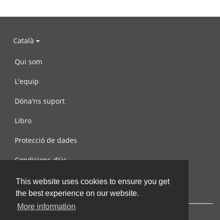
Català
Qui som
L'equip
Dóna'ns suport
Libro
Protecció de dades
Condicions d'ús
Contacta amb nosaltres
This website uses cookies to ensure you get
the best experience on our website.
More information