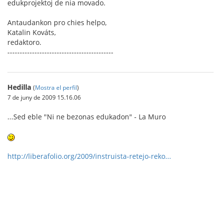
edukprojektoj de nia movado.
Antaudankon pro chies helpo,
Katalin Kováts,
redaktoro.
-------------------------------------------
Hedilla
(
Mostra el perfil
)
7 de juny de 2009 15.16.06
...Sed eble "Ni ne bezonas edukadon" - La Muro
http://liberafolio.org/2009/instruista-retejo-reko...