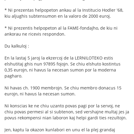
* Ni prezentas helpopeton ankau al la Institucio Hodler '68,
kiu aljughis subtensumon en la valoro de 2000 euroj.
* Ni prezentis helpopeton al la FAME-fondajho, de kiu ni
ankorau ne ricevis respondon.
Du kalkuloj :
En la lastaj 5 jaroj la ekzercoj de la LERNILOTEKO estis
elshutitaj ghis nun 97895 fojojn. Se chiu elshuto kostintus
0,35 eurojn, ni havus la necesan sumon por la moderna
pagharo.
Ni havas ch. 1900 membrojn. Se chiu membro donacus 15
eurojn, ni havus la necesan sumon.
Ni konscias ke ne chiu uzanto povas pagi por la servoj, ne
chiu povas permesi al si subtenon, sed vershajne multaj jes ja
povus rekompensi nian laboron kaj helpi gardi ties rezultojn.
Jen, kaptu la okazon kunlabori en unu el la plej grandaj