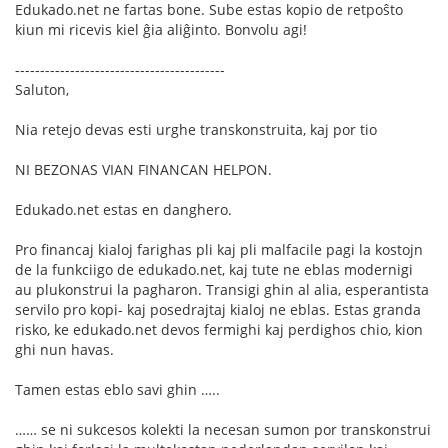
Edukado.net ne fartas bone. Sube estas kopio de retpoŝto
kiun mi ricevis kiel ĝia aliĝinto. Bonvolu agi!
------------------------------------------
Saluton,
Nia retejo devas esti urghe transkonstruita, kaj por tio
NI BEZONAS VIAN FINANCAN HELPON.
Edukado.net estas en danghero.
Pro financaj kialoj farighas pli kaj pli malfacile pagi la kostojn
de la funkciigo de edukado.net, kaj tute ne eblas modernigi
au plukonstrui la pagharon. Transigi ghin al alia, esperantista
servilo pro kopi- kaj posedrajtaj kialoj ne eblas. Estas granda
risko, ke edukado.net devos fermighi kaj perdighos chio, kion
ghi nun havas.
Tamen estas eblo savi ghin …..
…… se ni sukcesos kolekti la necesan sumon por transkonstrui