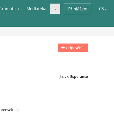
Gramatika
Mediatéka
CS
Přihlášení
Odpovědět
Jazyk:
Esperanto
 Bonvolu agi!