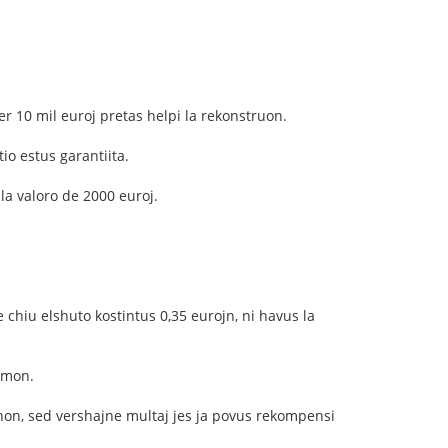
 10 mil euroj pretas helpi la rekonstruon.
io estus garantiita.
la valoro de 2000 euroj.
e chiu elshuto kostintus 0,35 eurojn, ni havus la
umon.
enon, sed vershajne multaj jes ja povus rekompensi