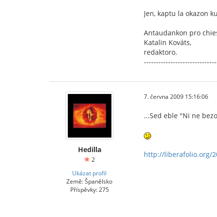
Jen, kaptu la okazon k
Antaudankon pro chies
Katalin Kováts,
redaktoro.
------------------------------
7. června 2009 15:16:06
...Sed eble "Ni ne be
Hedilla
http://liberafolio.org/2
2
Ukázat profil
Země: Španělsko
Příspěvky: 275