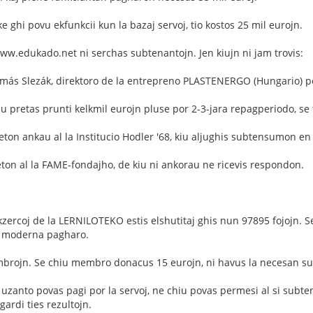
 ke ghi povu ekfunkcii kun la bazaj servoj, tio kostos 25 mil eurojn.
ww.edukado.net ni serchas subtenantojn. Jen kiujn ni jam trovis:
más Slezák, direktoro de la entrepreno PLASTENERGO (Hungario) per
 pretas prunti kelkmil eurojn pluse por 2-3-jara repagperiodo, se t
ton ankau al la Institucio Hodler '68, kiu aljughis subtensumon en 
ton al la FAME-fondajho, de kiu ni ankorau ne ricevis respondon.
 ekzercoj de la LERNILOTEKO estis elshutitaj ghis nun 97895 fojojn. S
 moderna pagharo.
mbrojn. Se chiu membro donacus 15 eurojn, ni havus la necesan s
 uzanto povas pagi por la servoj, ne chiu povas permesi al si subt
gardi ties rezultojn.