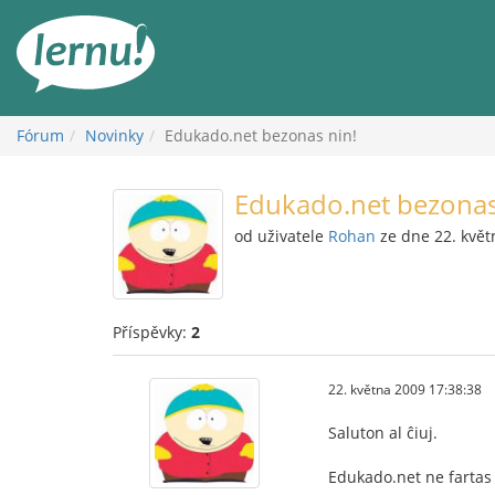
Přejít
k
obsahu
Fórum
Novinky
Edukado.net bezonas nin!
Edukado.net bezonas
od uživatele
Rohan
ze dne 22. květ
Příspěvky:
2
22. května 2009 17:38:38
Saluton al ĉiuj.
Edukado.net ne fartas 