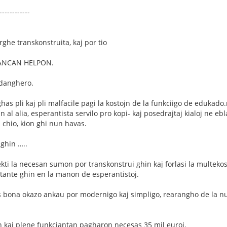
------------
rghe transkonstruita, kaj por tio
NANCAN HELPON.
 danghero.
ighas pli kaj pli malfacile pagi la kostojn de la funkciigo de edukad
 al alia, esperantista servilo pro kopi- kaj posedrajtaj kialoj ne e
 chio, kion ghi nun havas.
ghin …..
kti la necesan sumon por transkonstrui ghin kaj forlasi la multek
ante ghin en la manon de esperantistoj.
s bona okazo ankau por modernigo kaj simpligo, rearangho de la nu
 kaj plene funkciantan pagharon necesas 35 mil euroj.