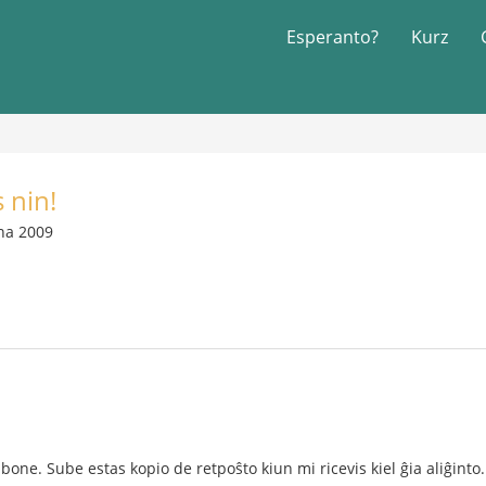
Esperanto?
Kurz
 nin!
na 2009
bone. Sube estas kopio de retpoŝto kiun mi ricevis kiel ĝia aliĝinto.