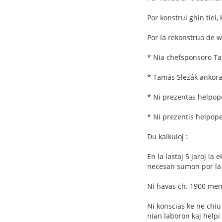
Por konstrui ghin tiel,
Por la rekonstruo de w
* Nia chefsponsoro Ta
* Tamás Slezák ankorau
* Ni prezentas helpope
* Ni prezentis helpope
Du kalkuloj :
En la lastaj 5 jaroj la
necesan sumon por la
Ni havas ch. 1900 me
Ni konscias ke ne chiu
nian laboron kaj helpi 