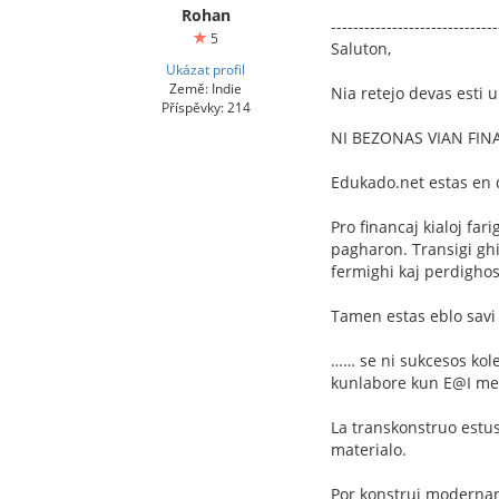
Rohan
------------------------------
5
Saluton,
Ukázat profil
Země: Indie
Nia retejo devas esti u
Příspěvky: 214
NI BEZONAS VIAN FI
Edukado.net estas en
Pro financaj kialoj far
pagharon. Transigi ghin
fermighi kaj perdighos
Tamen estas eblo savi 
…… se ni sukcesos kole
kunlabore kun E@I met
La transkonstruo estu
materialo.
Por konstrui modernan