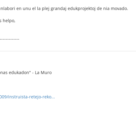
unlabori en unu el la plej grandaj edukprojektoj de nia movado.
 helpo,
-------------
zonas edukadon" - La Muro
009/instruista-retejo-reko...