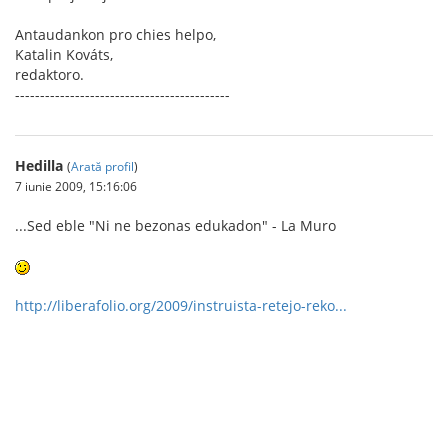
Antaudankon pro chies helpo,
Katalin Kováts,
redaktoro.
-------------------------------------------
Hedilla
(
Arată profil
)
7 iunie 2009, 15:16:06
...Sed eble "Ni ne bezonas edukadon" - La Muro
http://liberafolio.org/2009/instruista-retejo-reko...