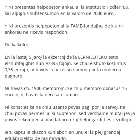
* Ni prezentas helpopeton ankau al la Institucio Hodler '68,
kiu aljughis subtensumon en la valoro de 2000 euroj.
* Ni prezentis helpopeton al la FAME-fondajho, de kiu ni
ankorau ne ricevis respondon.
Du kalkuloj :
En la lastaj 5 jaroj la ekzercoj de la LERNILOTEKO estis
elshutitaj ghis nun 97895 fojojn. Se chiu elshuto kostintus
0,35 eurojn, ni havus la necesan sumon por la moderna
pagharo.
Ni havas ch. 1900 membrojn. Se chiu membro donacus 15
eurojn, ni havus la necesan sumon.
Ni konscias ke ne chiu uzanto povas pagi por la servoj, ne
chiu povas permesi al si subtenon, sed vershajne multaj jes ja
povus rekompensi nian laboron kaj helpi gardi ties rezultojn.
Jen, kaptu la okazon kunlabori en unu el la plej grandaj
edukprojektoj de nia movado.