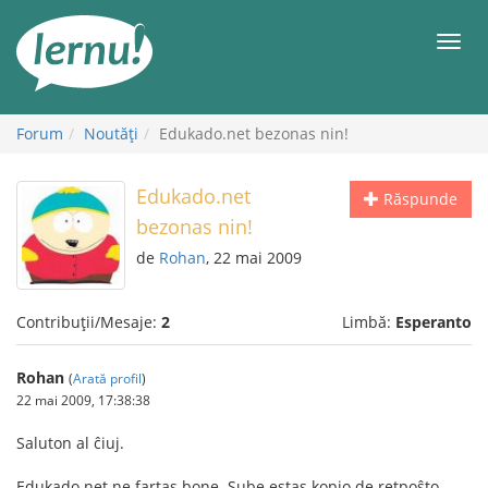
Mergi
la
Meni
conținut
Forum
Noutăţi
Edukado.net bezonas nin!
Edukado.net
Răspunde
bezonas nin!
de
Rohan
, 22 mai 2009
Contribuții/Mesaje:
2
Limbă:
Esperanto
Rohan
(
Arată profil
)
22 mai 2009, 17:38:38
Saluton al ĉiuj.
Edukado.net ne fartas bone. Sube estas kopio de retpoŝto