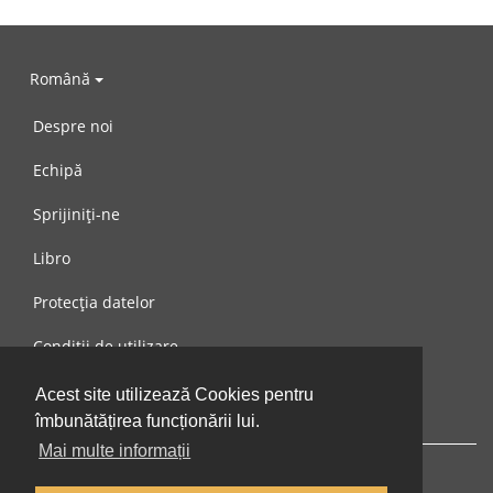
Română
Despre noi
Echipă
Sprijiniți-ne
Libro
Protecția datelor
Condiții de utilizare
Mesaj către noi
Acest site utilizează Cookies pentru
îmbunătățirea funcționării lui.
Mai multe informații