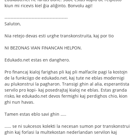
kiun mi ricevis kiel ĝia aliĝinto. Bonvolu agi!
------------------------------------------
Saluton,
Nia retejo devas esti urghe transkonstruita, kaj por tio
NI BEZONAS VIAN FINANCAN HELPON.
Edukado.net estas en danghero.
Pro financaj kialoj farighas pli kaj pli malfacile pagi la kostojn
de la funkciigo de edukado.net, kaj tute ne eblas modernigi
au plukonstrui la pagharon. Transigi ghin al alia, esperantista
servilo pro kopi- kaj posedrajtaj kialoj ne eblas. Estas granda
risko, ke edukado.net devos fermighi kaj perdighos chio, kion
ghi nun havas.
Tamen estas eblo savi ghin …..
…… se ni sukcesos kolekti la necesan sumon por transkonstrui
ghin kaj forlasi la multekostan nederlandan servilon kaj