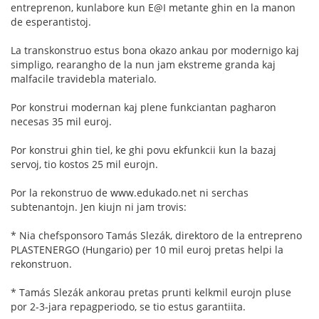
entreprenon, kunlabore kun E@I metante ghin en la manon
de esperantistoj.
La transkonstruo estus bona okazo ankau por modernigo kaj
simpligo, rearangho de la nun jam ekstreme granda kaj
malfacile travidebla materialo.
Por konstrui modernan kaj plene funkciantan pagharon
necesas 35 mil euroj.
Por konstrui ghin tiel, ke ghi povu ekfunkcii kun la bazaj
servoj, tio kostos 25 mil eurojn.
Por la rekonstruo de www.edukado.net ni serchas
subtenantojn. Jen kiujn ni jam trovis:
* Nia chefsponsoro Tamás Slezák, direktoro de la entrepreno
PLASTENERGO (Hungario) per 10 mil euroj pretas helpi la
rekonstruon.
* Tamás Slezák ankorau pretas prunti kelkmil eurojn pluse
por 2-3-jara repagperiodo, se tio estus garantiita.