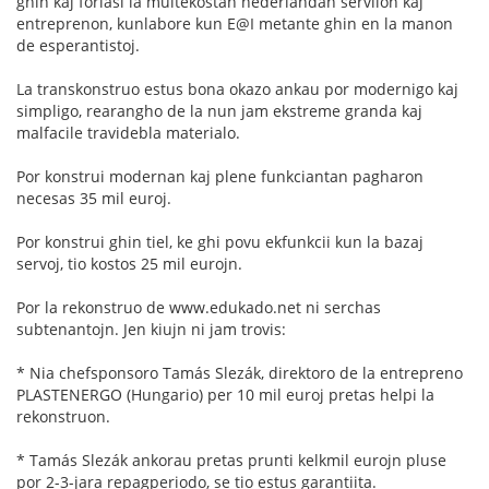
ghin kaj forlasi la multekostan nederlandan servilon kaj
entreprenon, kunlabore kun E@I metante ghin en la manon
de esperantistoj.
La transkonstruo estus bona okazo ankau por modernigo kaj
simpligo, rearangho de la nun jam ekstreme granda kaj
malfacile travidebla materialo.
Por konstrui modernan kaj plene funkciantan pagharon
necesas 35 mil euroj.
Por konstrui ghin tiel, ke ghi povu ekfunkcii kun la bazaj
servoj, tio kostos 25 mil eurojn.
Por la rekonstruo de www.edukado.net ni serchas
subtenantojn. Jen kiujn ni jam trovis:
* Nia chefsponsoro Tamás Slezák, direktoro de la entrepreno
PLASTENERGO (Hungario) per 10 mil euroj pretas helpi la
rekonstruon.
* Tamás Slezák ankorau pretas prunti kelkmil eurojn pluse
por 2-3-jara repagperiodo, se tio estus garantiita.