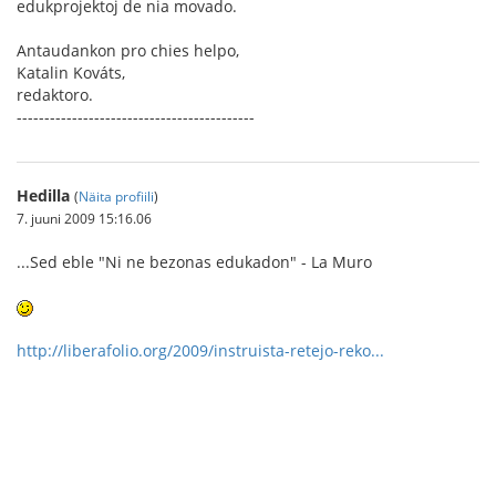
edukprojektoj de nia movado.
Antaudankon pro chies helpo,
Katalin Kováts,
redaktoro.
-------------------------------------------
Hedilla
(
Näita profiili
)
7. juuni 2009 15:16.06
...Sed eble "Ni ne bezonas edukadon" - La Muro
http://liberafolio.org/2009/instruista-retejo-reko...