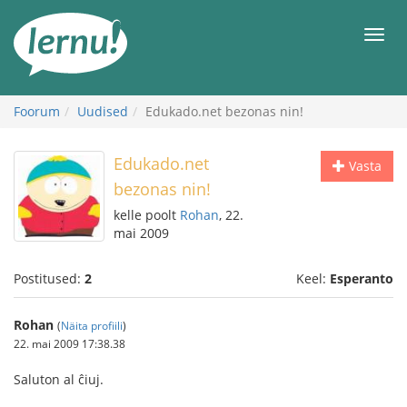
Sisu
juurde
Men
Foorum
Uudised
Edukado.net bezonas nin!
Edukado.net
Vasta
bezonas nin!
kelle poolt
Rohan
, 22.
mai 2009
Postitused:
2
Keel:
Esperanto
Rohan
(
Näita profiili
)
22. mai 2009 17:38.38
Saluton al ĉiuj.