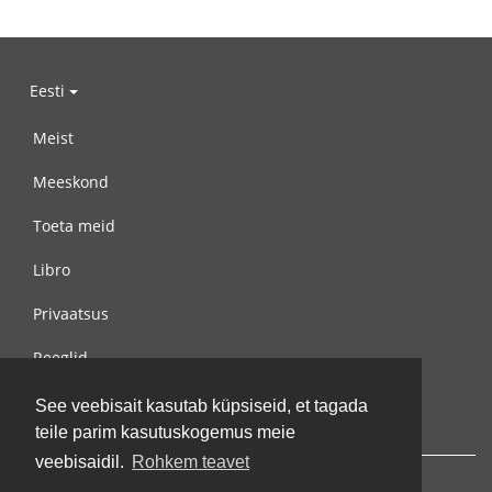
Eesti
Meist
Meeskond
Toeta meid
Libro
Privaatsus
Reeglid
Võta meiega ühendust
See veebisait kasutab küpsiseid, et tagada
teile parim kasutuskogemus meie
veebisaidil.
Rohkem teavet