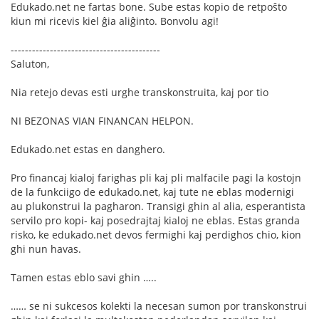
Edukado.net ne fartas bone. Sube estas kopio de retpoŝto
kiun mi ricevis kiel ĝia aliĝinto. Bonvolu agi!
------------------------------------------
Saluton,
Nia retejo devas esti urghe transkonstruita, kaj por tio
NI BEZONAS VIAN FINANCAN HELPON.
Edukado.net estas en danghero.
Pro financaj kialoj farighas pli kaj pli malfacile pagi la kostojn
de la funkciigo de edukado.net, kaj tute ne eblas modernigi
au plukonstrui la pagharon. Transigi ghin al alia, esperantista
servilo pro kopi- kaj posedrajtaj kialoj ne eblas. Estas granda
risko, ke edukado.net devos fermighi kaj perdighos chio, kion
ghi nun havas.
Tamen estas eblo savi ghin …..
…… se ni sukcesos kolekti la necesan sumon por transkonstrui