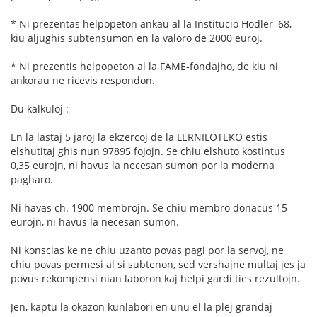
* Ni prezentas helpopeton ankau al la Institucio Hodler '68,
kiu aljughis subtensumon en la valoro de 2000 euroj.
* Ni prezentis helpopeton al la FAME-fondajho, de kiu ni
ankorau ne ricevis respondon.
Du kalkuloj :
En la lastaj 5 jaroj la ekzercoj de la LERNILOTEKO estis
elshutitaj ghis nun 97895 fojojn. Se chiu elshuto kostintus
0,35 eurojn, ni havus la necesan sumon por la moderna
pagharo.
Ni havas ch. 1900 membrojn. Se chiu membro donacus 15
eurojn, ni havus la necesan sumon.
Ni konscias ke ne chiu uzanto povas pagi por la servoj, ne
chiu povas permesi al si subtenon, sed vershajne multaj jes ja
povus rekompensi nian laboron kaj helpi gardi ties rezultojn.
Jen, kaptu la okazon kunlabori en unu el la plej grandaj