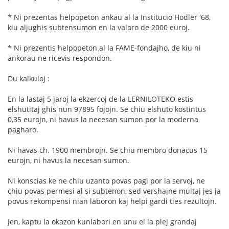
* Ni prezentas helpopeton ankau al la Institucio Hodler '68,
kiu aljughis subtensumon en la valoro de 2000 euroj.
* Ni prezentis helpopeton al la FAME-fondajho, de kiu ni
ankorau ne ricevis respondon.
Du kalkuloj :
En la lastaj 5 jaroj la ekzercoj de la LERNILOTEKO estis
elshutitaj ghis nun 97895 fojojn. Se chiu elshuto kostintus
0,35 eurojn, ni havus la necesan sumon por la moderna
pagharo.
Ni havas ch. 1900 membrojn. Se chiu membro donacus 15
eurojn, ni havus la necesan sumon.
Ni konscias ke ne chiu uzanto povas pagi por la servoj, ne
chiu povas permesi al si subtenon, sed vershajne multaj jes ja
povus rekompensi nian laboron kaj helpi gardi ties rezultojn.
Jen, kaptu la okazon kunlabori en unu el la plej grandaj