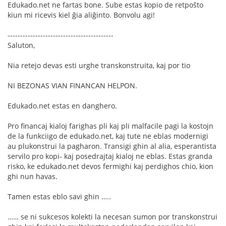
Edukado.net ne fartas bone. Sube estas kopio de retpoŝto
kiun mi ricevis kiel ĝia aliĝinto. Bonvolu agi!
------------------------------------------
Saluton,
Nia retejo devas esti urghe transkonstruita, kaj por tio
NI BEZONAS VIAN FINANCAN HELPON.
Edukado.net estas en danghero.
Pro financaj kialoj farighas pli kaj pli malfacile pagi la kostojn
de la funkciigo de edukado.net, kaj tute ne eblas modernigi
au plukonstrui la pagharon. Transigi ghin al alia, esperantista
servilo pro kopi- kaj posedrajtaj kialoj ne eblas. Estas granda
risko, ke edukado.net devos fermighi kaj perdighos chio, kion
ghi nun havas.
Tamen estas eblo savi ghin …..
…… se ni sukcesos kolekti la necesan sumon por transkonstrui