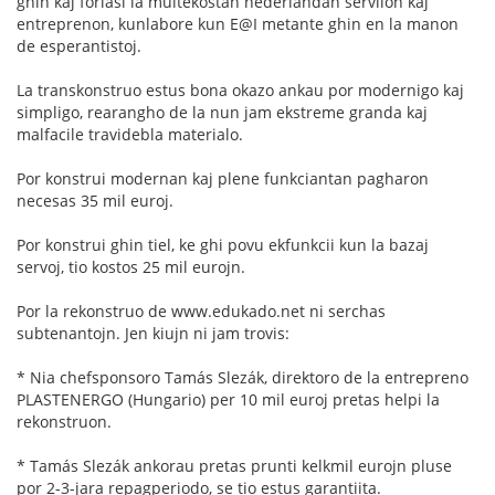
ghin kaj forlasi la multekostan nederlandan servilon kaj
entreprenon, kunlabore kun E@I metante ghin en la manon
de esperantistoj.
La transkonstruo estus bona okazo ankau por modernigo kaj
simpligo, rearangho de la nun jam ekstreme granda kaj
malfacile travidebla materialo.
Por konstrui modernan kaj plene funkciantan pagharon
necesas 35 mil euroj.
Por konstrui ghin tiel, ke ghi povu ekfunkcii kun la bazaj
servoj, tio kostos 25 mil eurojn.
Por la rekonstruo de www.edukado.net ni serchas
subtenantojn. Jen kiujn ni jam trovis:
* Nia chefsponsoro Tamás Slezák, direktoro de la entrepreno
PLASTENERGO (Hungario) per 10 mil euroj pretas helpi la
rekonstruon.
* Tamás Slezák ankorau pretas prunti kelkmil eurojn pluse
por 2-3-jara repagperiodo, se tio estus garantiita.