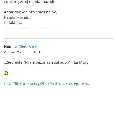
edukprojektoj de nia movado.
Antaudankon pro chies helpo,
Katalin Kováts,
redaktoro.
-------------------------------------------
Hedilla
(
顯示個人資料
)
2009年6月7日下午3:16:06
...Sed eble "Ni ne bezonas edukadon" - La Muro
http://liberafolio.org/2009/instruista-retejo-reko...