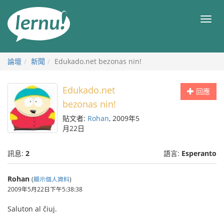
前
往
目
目
錄
錄
論壇
新聞
Edukado.net bezonas nin!
Edukado.net
回應
bezonas nin!
貼文者:
Rohan
, 2009年5
月22日
訊息:
2
語言:
Esperanto
Rohan
(
顯示個人資料
)
2009年5月22日下午5:38:38
Saluton al ĉiuj.