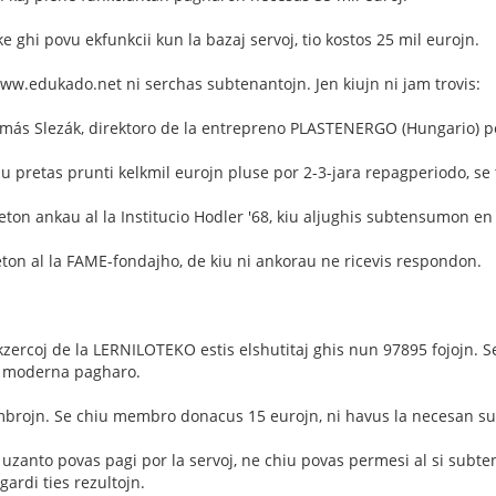
 ke ghi povu ekfunkcii kun la bazaj servoj, tio kostos 25 mil eurojn.
ww.edukado.net ni serchas subtenantojn. Jen kiujn ni jam trovis:
más Slezák, direktoro de la entrepreno PLASTENERGO (Hungario) per
 pretas prunti kelkmil eurojn pluse por 2-3-jara repagperiodo, se t
ton ankau al la Institucio Hodler '68, kiu aljughis subtensumon en 
ton al la FAME-fondajho, de kiu ni ankorau ne ricevis respondon.
 ekzercoj de la LERNILOTEKO estis elshutitaj ghis nun 97895 fojojn. S
 moderna pagharo.
mbrojn. Se chiu membro donacus 15 eurojn, ni havus la necesan s
 uzanto povas pagi por la servoj, ne chiu povas permesi al si subt
gardi ties rezultojn.