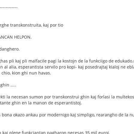
------------
rghe transkonstruita, kaj por tio
NANCAN HELPON.
 danghero.
ighas pli kaj pli malfacile pagi la kostojn de la funkciigo de edukad
 al alia, esperantista servilo pro kopi- kaj posedrajtaj kialoj ne e
 chio, kion ghi nun havas.
ghin …..
kti la necesan sumon por transkonstrui ghin kaj forlasi la multek
ante ghin en la manon de esperantistoj.
s bona okazo ankau por modernigo kaj simpligo, rearangho de la nu
 kaj plene funkciantan pagharon necesas 35 mil euroj.