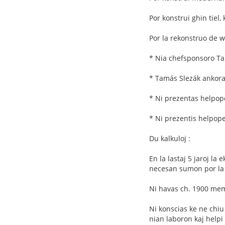
Por konstrui ghin tiel,
Por la rekonstruo de w
* Nia chefsponsoro Ta
* Tamás Slezák ankorau
* Ni prezentas helpope
* Ni prezentis helpope
Du kalkuloj :
En la lastaj 5 jaroj la
necesan sumon por la
Ni havas ch. 1900 me
Ni konscias ke ne chiu
nian laboron kaj helpi 