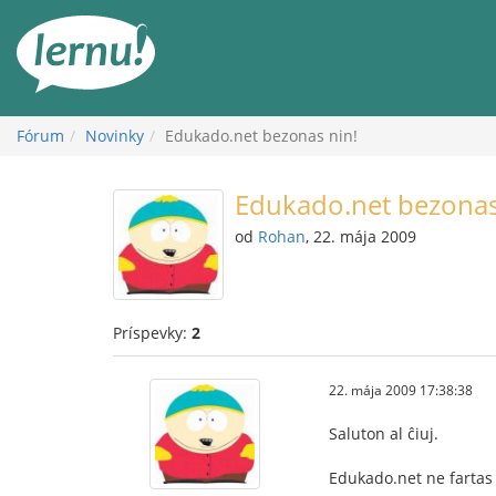
Späť
na
obsah
Fórum
Novinky
Edukado.net bezonas nin!
Edukado.net bezonas
od
Rohan
, 22. mája 2009
Príspevky:
2
22. mája 2009 17:38:38
Saluton al ĉiuj.
Edukado.net ne fartas 