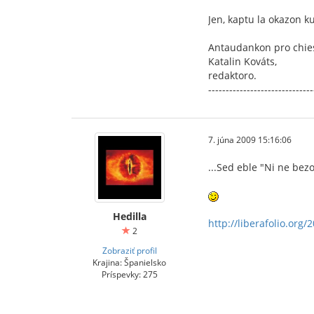
Jen, kaptu la okazon k
Antaudankon pro chies
Katalin Kováts,
redaktoro.
------------------------------
7. júna 2009 15:16:06
...Sed eble "Ni ne be
Hedilla
http://liberafolio.org/2
2
Zobraziť profil
Krajina: Španielsko
Príspevky: 275