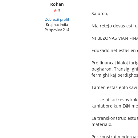
Rohan
------------------------------
5
Saluton,
Zobraziť profil
Krajina: India
Nia retejo devas esti u
Príspevky: 214
NI BEZONAS VIAN FI
Edukado.net estas en
Pro financaj kialoj far
pagharon. Transigi ghin
fermighi kaj perdighos
Tamen estas eblo savi 
…… se ni sukcesos kole
kunlabore kun E@I met
La transkonstruo estu
materialo.
Por konstrui modernan