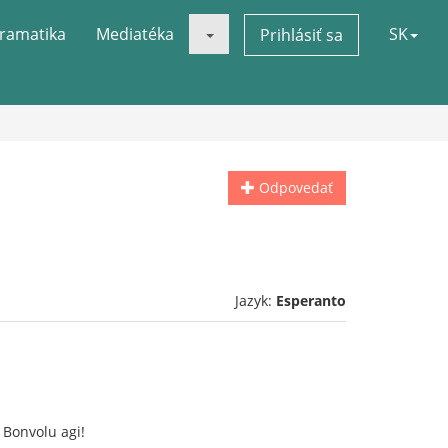
ramatika
Mediatéka
SK
Prihlásiť sa
Odpovedať
Jazyk:
Esperanto
 Bonvolu agi!