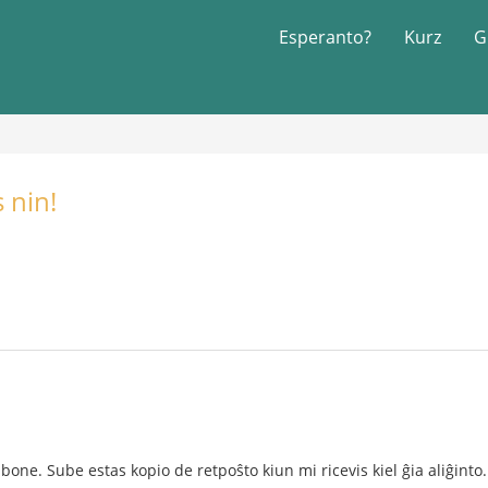
Esperanto?
Kurz
G
 nin!
bone. Sube estas kopio de retpoŝto kiun mi ricevis kiel ĝia aliĝinto.