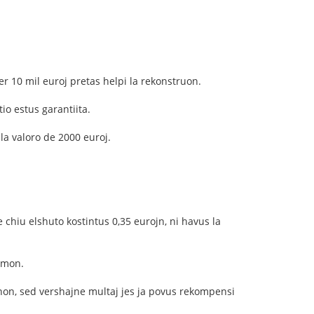
 10 mil euroj pretas helpi la rekonstruon.
io estus garantiita.
la valoro de 2000 euroj.
e chiu elshuto kostintus 0,35 eurojn, ni havus la
umon.
enon, sed vershajne multaj jes ja povus rekompensi