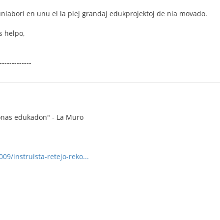
unlabori en unu el la plej grandaj edukprojektoj de nia movado.
 helpo,
-------------
zonas edukadon" - La Muro
009/instruista-retejo-reko...