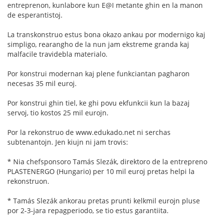
entreprenon, kunlabore kun E@I metante ghin en la manon
de esperantistoj.
La transkonstruo estus bona okazo ankau por modernigo kaj
simpligo, rearangho de la nun jam ekstreme granda kaj
malfacile travidebla materialo.
Por konstrui modernan kaj plene funkciantan pagharon
necesas 35 mil euroj.
Por konstrui ghin tiel, ke ghi povu ekfunkcii kun la bazaj
servoj, tio kostos 25 mil eurojn.
Por la rekonstruo de www.edukado.net ni serchas
subtenantojn. Jen kiujn ni jam trovis:
* Nia chefsponsoro Tamás Slezák, direktoro de la entrepreno
PLASTENERGO (Hungario) per 10 mil euroj pretas helpi la
rekonstruon.
* Tamás Slezák ankorau pretas prunti kelkmil eurojn pluse
por 2-3-jara repagperiodo, se tio estus garantiita.