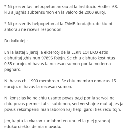
* Ni prezentas helpopeton ankau al la Institucio Hodler '68,
kiu aljughis subtensumon en la valoro de 2000 euroj.
* Ni prezentis helpopeton al la FAME-fondajho, de kiu ni
ankorau ne ricevis respondon.
Du kalkuloj :
En la lastaj 5 jaroj la ekzercoj de la LERNILOTEKO estis
elshutitaj ghis nun 97895 fojojn. Se chiu elshuto kostintus
0,35 eurojn, ni havus la necesan sumon por la moderna
pagharo.
Ni havas ch. 1900 membrojn. Se chiu membro donacus 15
eurojn, ni havus la necesan sumon.
Ni konscias ke ne chiu uzanto povas pagi por la servoj, ne
chiu povas permesi al si subtenon, sed vershajne multaj jes ja
povus rekompensi nian laboron kaj helpi gardi ties rezultojn.
Jen, kaptu la okazon kunlabori en unu el la plej grandaj
edukprojektoj de nia movado.