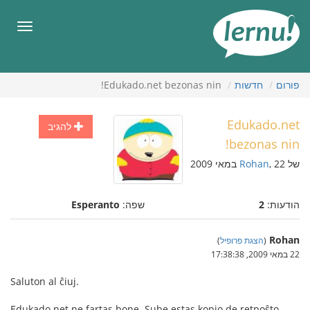
תוכן
עניינים
תפריט
פורום
חדשות
Edukado.net bezonas nin!
Edukado.net
להגיב
bezonas nin!
של
, 22 במאי 2009
Rohan
הודעות:
2
שפה:
Esperanto
Rohan
(
הצגת פרופיל
)
22 במאי 2009, 17:38:38
Saluton al ĉiuj.
Edukado.net ne fartas bone. Sube estas kopio de retpoŝto