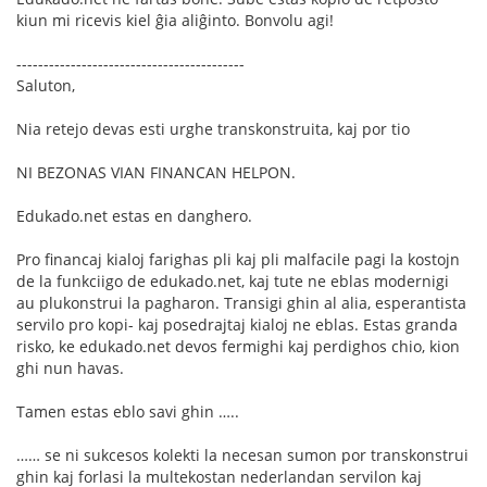
kiun mi ricevis kiel ĝia aliĝinto. Bonvolu agi!
------------------------------------------
Saluton,
Nia retejo devas esti urghe transkonstruita, kaj por tio
NI BEZONAS VIAN FINANCAN HELPON.
Edukado.net estas en danghero.
Pro financaj kialoj farighas pli kaj pli malfacile pagi la kostojn
de la funkciigo de edukado.net, kaj tute ne eblas modernigi
au plukonstrui la pagharon. Transigi ghin al alia, esperantista
servilo pro kopi- kaj posedrajtaj kialoj ne eblas. Estas granda
risko, ke edukado.net devos fermighi kaj perdighos chio, kion
ghi nun havas.
Tamen estas eblo savi ghin …..
…… se ni sukcesos kolekti la necesan sumon por transkonstrui
ghin kaj forlasi la multekostan nederlandan servilon kaj