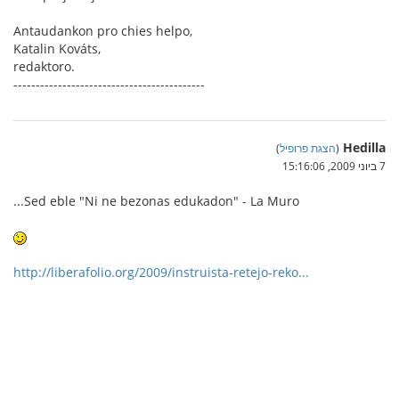
Antaudankon pro chies helpo,
Katalin Kováts,
redaktoro.
-------------------------------------------
Hedilla
(
הצגת פרופיל
)
7 ביוני 2009, 15:16:06
...Sed eble "Ni ne bezonas edukadon" - La Muro
http://liberafolio.org/2009/instruista-retejo-reko...