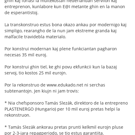
ghin kaj forlasi la multekostan nederlandan servilon kaj
entreprenon, kunlabore kun E@I metante ghin en la manon
de esperantistoj.
La transkonstruo estus bona okazo ankau por modernigo kaj
simpligo, rearangho de la nun jam ekstreme granda kaj
malfacile travidebla materialo.
Por konstrui modernan kaj plene funkciantan pagharon
necesas 35 mil euroj.
Por konstrui ghin tiel, ke ghi povu ekfunkcii kun la bazaj
servoj, tio kostos 25 mil eurojn.
Por la rekonstruo de www.edukado.net ni serchas
subtenantojn. Jen kiujn ni jam trovis:
* Nia chefsponsoro Tamás Slezák, direktoro de la entrepreno
PLASTENERGO (Hungario) per 10 mil euroj pretas helpi la
rekonstruon.
* Tamás Slezák ankorau pretas prunti kelkmil eurojn pluse
por 2-3-jara repagperiodo, se tio estus garantiita.