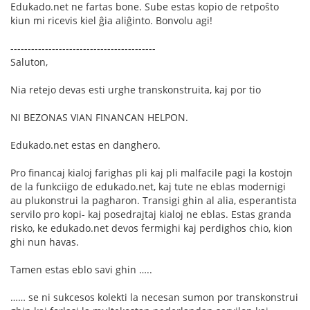
Edukado.net ne fartas bone. Sube estas kopio de retpoŝto
kiun mi ricevis kiel ĝia aliĝinto. Bonvolu agi!
------------------------------------------
Saluton,
Nia retejo devas esti urghe transkonstruita, kaj por tio
NI BEZONAS VIAN FINANCAN HELPON.
Edukado.net estas en danghero.
Pro financaj kialoj farighas pli kaj pli malfacile pagi la kostojn
de la funkciigo de edukado.net, kaj tute ne eblas modernigi
au plukonstrui la pagharon. Transigi ghin al alia, esperantista
servilo pro kopi- kaj posedrajtaj kialoj ne eblas. Estas granda
risko, ke edukado.net devos fermighi kaj perdighos chio, kion
ghi nun havas.
Tamen estas eblo savi ghin …..
…… se ni sukcesos kolekti la necesan sumon por transkonstrui