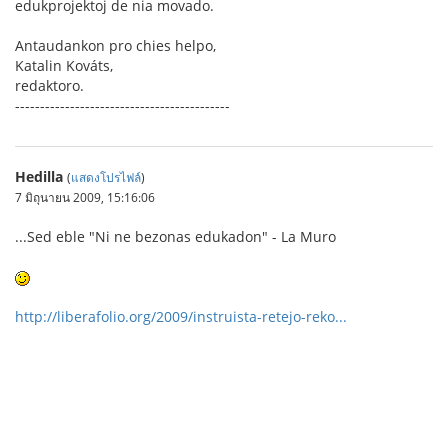
edukprojektoj de nia movado.
Antaudankon pro chies helpo,
Katalin Kováts,
redaktoro.
-------------------------------------------
Hedilla
(
แสดงโปรไฟล์
)
7 มิถุนายน 2009, 15:16:06
...Sed eble "Ni ne bezonas edukadon" - La Muro
http://liberafolio.org/2009/instruista-retejo-reko...