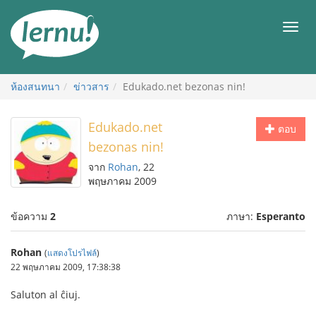
ไป
ยัง
เมนู
สารบัญ
ห้องสนทนา
ข่าวสาร
Edukado.net bezonas nin!
Edukado.net
ตอบ
bezonas nin!
จาก
Rohan
, 22
พฤษภาคม 2009
ข้อความ
2
ภาษา:
Esperanto
Rohan
(
แสดงโปรไฟล์
)
22 พฤษภาคม 2009, 17:38:38
Saluton al ĉiuj.