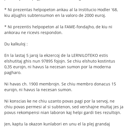
* Ni prezentas helpopeton ankau al la Institucio Hodler '68,
kiu aljughis subtensumon en la valoro de 2000 euroj.
* Ni prezentis helpopeton al la FAME-fondajho, de kiu ni
ankorau ne ricevis respondon.
Du kalkuloj :
En la lastaj 5 jaroj la ekzercoj de la LERNILOTEKO estis
elshutitaj ghis nun 97895 fojojn. Se chiu elshuto kostintus
0,35 eurojn, ni havus la necesan sumon por la moderna
pagharo.
Ni havas ch. 1900 membrojn. Se chiu membro donacus 15
eurojn, ni havus la necesan sumon.
Ni konscias ke ne chiu uzanto povas pagi por la servoj, ne
chiu povas permesi al si subtenon, sed vershajne multaj jes ja
povus rekompensi nian laboron kaj helpi gardi ties rezultojn.
Jen, kaptu la okazon kunlabori en unu el la plej grandaj