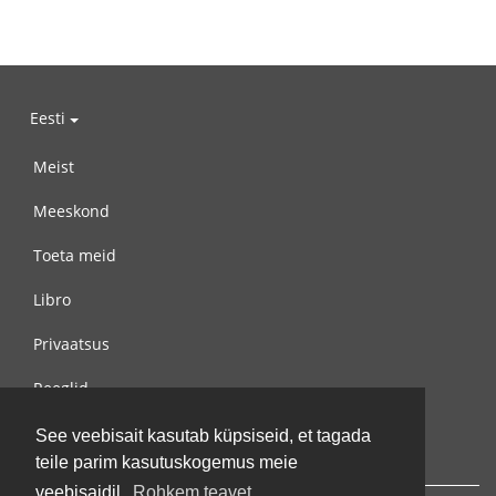
Eesti
Meist
Meeskond
Toeta meid
Libro
Privaatsus
Reeglid
Võta meiega ühendust
See veebisait kasutab küpsiseid, et tagada
teile parim kasutuskogemus meie
veebisaidil.
Rohkem teavet