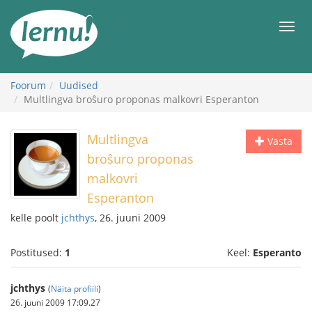
Sisu
juurde
Men
Foorum
Uudised
Multlingva broŝuro proponas malkovri Esperanton
Multlingva
Vasta
broŝuro proponas
malkovri
Esperanton
kelle poolt
jchthys
, 26. juuni 2009
Postitused:
1
Keel:
Esperanto
jchthys
(
Näita profiili
)
26. juuni 2009 17:09.27