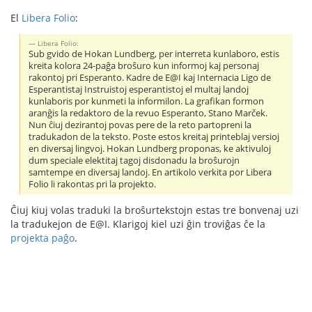
El
Libera Folio
:
Libera Folio:
Sub gvido de Hokan Lundberg, per interreta kunlaboro, estis
kreita kolora 24-paĝa broŝuro kun informoj kaj personaj
rakontoj pri Esperanto. Kadre de E@I kaj Internacia Ligo de
Esperantistaj Instruistoj esperantistoj el multaj landoj
kunlaboris por kunmeti la informilon. La grafikan formon
aranĝis la redaktoro de la revuo Esperanto, Stano Marček.
Nun ĉiuj dezirantoj povas pere de la reto partopreni la
tradukadon de la teksto. Poste estos kreitaj printeblaj versioj
en diversaj lingvoj. Hokan Lundberg proponas, ke aktivuloj
dum speciale elektitaj tagoj disdonadu la broŝurojn
samtempe en diversaj landoj. En artikolo verkita por Libera
Folio li rakontas pri la projekto.
Ĉiuj kiuj volas traduki la broŝurtekstojn estas tre bonvenaj uzi
la tradukejon de E@I. Klarigoj kiel uzi ĝin troviĝas ĉe la
projekta paĝo
.