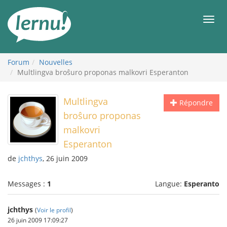
Aller
au
Men
contenu
Forum
Nouvelles
Multlingva broŝuro proponas malkovri Esperanton
Multlingva
Répondre
broŝuro proponas
malkovri
Esperanton
de
jchthys
, 26 juin 2009
Messages :
1
Langue:
Esperanto
jchthys
(
Voir le profil
)
26 juin 2009 17:09:27