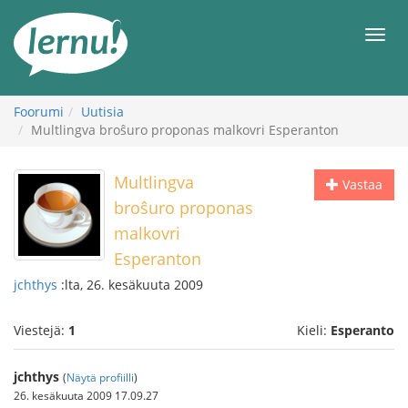
Tästä
sisältöön
Men
Foorumi
Uutisia
Multlingva broŝuro proponas malkovri Esperanton
Multlingva
Vastaa
broŝuro proponas
malkovri
Esperanton
jchthys
:lta, 26. kesäkuuta 2009
Viestejä:
1
Kieli:
Esperanto
jchthys
(
Näytä profiilli
)
26. kesäkuuta 2009 17.09.27