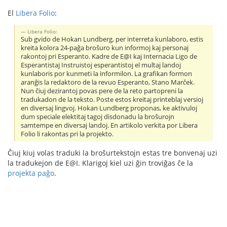
El
Libera Folio
:
Libera Folio:
Sub gvido de Hokan Lundberg, per interreta kunlaboro, estis
kreita kolora 24-paĝa broŝuro kun informoj kaj personaj
rakontoj pri Esperanto. Kadre de E@I kaj Internacia Ligo de
Esperantistaj Instruistoj esperantistoj el multaj landoj
kunlaboris por kunmeti la informilon. La grafikan formon
aranĝis la redaktoro de la revuo Esperanto, Stano Marček.
Nun ĉiuj dezirantoj povas pere de la reto partopreni la
tradukadon de la teksto. Poste estos kreitaj printeblaj versioj
en diversaj lingvoj. Hokan Lundberg proponas, ke aktivuloj
dum speciale elektitaj tagoj disdonadu la broŝurojn
samtempe en diversaj landoj. En artikolo verkita por Libera
Folio li rakontas pri la projekto.
Ĉiuj kiuj volas traduki la broŝurtekstojn estas tre bonvenaj uzi
la tradukejon de E@I. Klarigoj kiel uzi ĝin troviĝas ĉe la
projekta paĝo
.