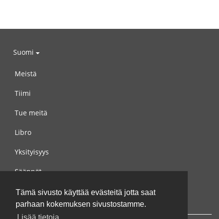
Suomi
Meistä
Tiimi
Tue meitä
Libro
Yksityisyys
Säännöt
Ota yhteyttä meihin
Tämä sivusto käyttää evästeitä jotta saat
parhaan kokemuksen sivustostamme.
Lisää tietoja