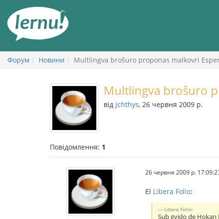
До
змісту
Форум
Новини
Multlingva broŝuro proponas malkovri Espe
Multlingva broŝuro 
від
jchthys
, 26 червня 2009 р.
Повідомлення:
1
26 червня 2009 р. 17:09:2
El
Libera Folio
:
Libera Folio:
Sub gvido de Hokan L