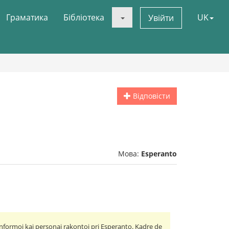
Граматика
Бібліотека
UK
Увійти
Відповісти
Мова:
Esperanto
nformoj kaj personaj rakontoj pri Esperanto. Kadre de