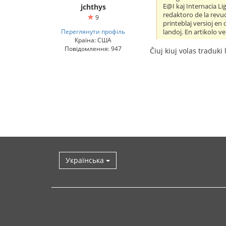
E@I kaj Internacia Li
jchthys
redaktoro de la revuo
9
printeblaj versioj en
Переглянути профіль
landoj. En artikolo ve
Країна: США
Повідомлення: 947
Ĉiuj kiuj volas traduki
Українська