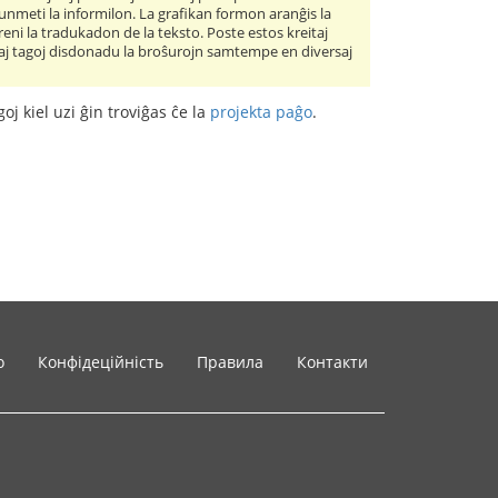
kunmeti la informilon. La grafikan formon aranĝis la
ni la tradukadon de la teksto. Poste estos kreitaj
itaj tagoj disdonadu la broŝurojn samtempe en diversaj
oj kiel uzi ĝin troviĝas ĉe la
projekta paĝo
.
o
Конфідеційність
Правила
Контакти