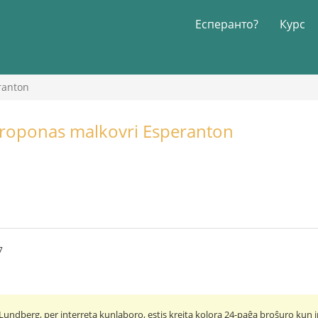
Есперанто?
Курс
ranton
proponas malkovri Esperanton
7
undberg, per interreta kunlaboro, estis kreita kolora 24-paĝa broŝuro kun i