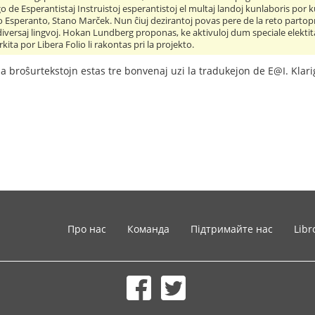
go de Esperantistaj Instruistoj esperantistoj el multaj landoj kunlaboris por 
 Esperanto, Stano Marček. Nun ĉiuj dezirantoj povas pere de la reto partopre
 diversaj lingvoj. Hokan Lundberg proponas, ke aktivuloj dum speciale elekt
rkita por Libera Folio li rakontas pri la projekto.
 la broŝurtekstojn estas tre bonvenaj uzi la tradukejon de E@I. Klarig
Про нас
Команда
Підтримайте нас
Libr