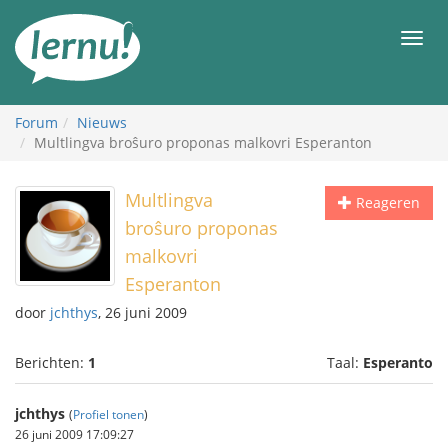
Naar
de
Men
inhoud
Forum
Nieuws
Multlingva broŝuro proponas malkovri Esperanton
Multlingva
Reageren
broŝuro proponas
malkovri
Esperanton
door
jchthys
, 26 juni 2009
Berichten:
1
Taal:
Esperanto
jchthys
(
Profiel tonen
)
26 juni 2009 17:09:27