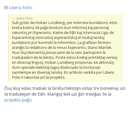
El
Libera Folio
:
Libera Folio:
Sub gvido de Hokan Lundberg, per interreta kunlaboro, estis
kreita kolora 24-paĝa broŝuro kun informoj kaj personaj
rakontoj pri Esperanto. Kadre de E@I kaj Internacia Ligo de
Esperantistaj Instruistoj esperantistoj el multaj landoj
kunlaboris por kunmeti la informilon. La grafikan formon
aranĝis la redaktoro de la revuo Esperanto, Stano Marček.
Nun ĉiuj dezirantoj povas pere de la reto partopreni la
tradukadon de la teksto. Poste estos kreitaj printeblaj versioj
en diversaj lingvoj. Hokan Lundberg proponas, ke aktivuloj
dum speciale elektitaj tagoj disdonadu la broŝurojn
samtempe en diversaj landoj. En artikolo verkita por Libera
Folio li rakontas pri la projekto.
Ĉiuj kiuj volas traduki la broŝurtekstojn estas tre bonvenaj uzi
la tradukejon de E@I. Klarigoj kiel uzi ĝin troviĝas ĉe la
projekta paĝo
.