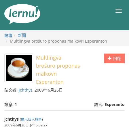
前
往
目
目
錄
錄
論壇
新聞
Multlingva broŝuro proponas malkovri Esperanton
Multlingva
回應
broŝuro proponas
malkovri
Esperanton
貼文者:
jchthys
, 2009年6月26日
訊息:
1
語言:
Esperanto
jchthys
(
顯示個人資料
)
2009年6月26日下午5:09:27