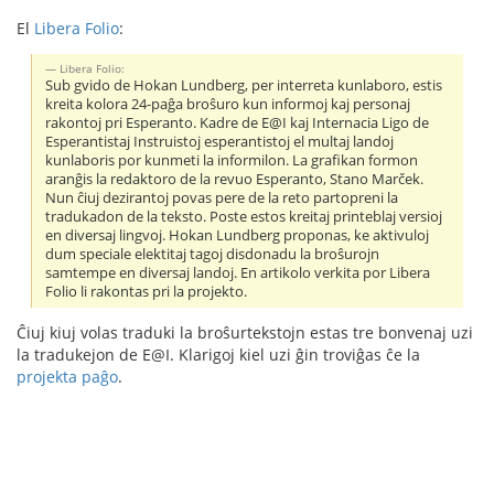
El
Libera Folio
:
Libera Folio:
Sub gvido de Hokan Lundberg, per interreta kunlaboro, estis
kreita kolora 24-paĝa broŝuro kun informoj kaj personaj
rakontoj pri Esperanto. Kadre de E@I kaj Internacia Ligo de
Esperantistaj Instruistoj esperantistoj el multaj landoj
kunlaboris por kunmeti la informilon. La grafikan formon
aranĝis la redaktoro de la revuo Esperanto, Stano Marček.
Nun ĉiuj dezirantoj povas pere de la reto partopreni la
tradukadon de la teksto. Poste estos kreitaj printeblaj versioj
en diversaj lingvoj. Hokan Lundberg proponas, ke aktivuloj
dum speciale elektitaj tagoj disdonadu la broŝurojn
samtempe en diversaj landoj. En artikolo verkita por Libera
Folio li rakontas pri la projekto.
Ĉiuj kiuj volas traduki la broŝurtekstojn estas tre bonvenaj uzi
la tradukejon de E@I. Klarigoj kiel uzi ĝin troviĝas ĉe la
projekta paĝo
.