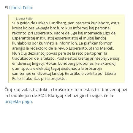
El
Libera Folio
:
Libera Folio:
Sub gvido de Hokan Lundberg, per interreta kunlaboro, estis
kreita kolora 24-paĝa broŝuro kun informoj kaj personaj
rakontoj pri Esperanto. Kadre de E@I kaj Internacia Ligo de
Esperantistaj Instruistoj esperantistoj el multaj landoj
kunlaboris por kunmeti la informilon. La grafikan formon
aranĝis la redaktoro de la revuo Esperanto, Stano Marček.
Nun ĉiuj dezirantoj povas pere de la reto partopreni la
tradukadon de la teksto. Poste estos kreitaj printeblaj versioj
en diversaj lingvoj. Hokan Lundberg proponas, ke aktivuloj
dum speciale elektitaj tagoj disdonadu la broŝurojn
samtempe en diversaj landoj. En artikolo verkita por Libera
Folio li rakontas pri la projekto.
Ĉiuj kiuj volas traduki la broŝurtekstojn estas tre bonvenaj uzi
la tradukejon de E@I. Klarigoj kiel uzi ĝin troviĝas ĉe la
projekta paĝo
.