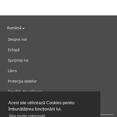
Română
Despre noi
Echipă
Sprijiniți-ne
Libro
Protecția datelor
Condiții de utilizare
Mesaj către noi
Acest site utilizează Cookies pentru
îmbunătățirea funcționării lui.
Mai multe informații