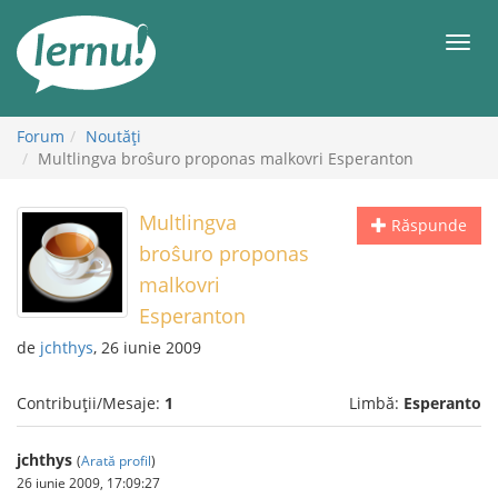
Mergi
la
Meni
conținut
Forum
Noutăţi
Multlingva broŝuro proponas malkovri Esperanton
Multlingva
Răspunde
broŝuro proponas
malkovri
Esperanton
de
jchthys
, 26 iunie 2009
Contribuții/Mesaje:
1
Limbă:
Esperanto
jchthys
(
Arată profil
)
26 iunie 2009, 17:09:27