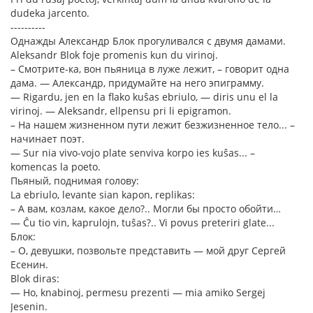
dudeka jarcento.
----------
Однажды Александр Блок прогуливался с двумя дамами.
Aleksandr Blok foje promenis kun du virinoj.
– Смотрите-ка, вон пьяница в луже лежит, – говорит одна
дама. — Александр, придумайте на него эпиграмму.
— Rigardu, jen en la flako kuŝas ebriulo, — diris unu el la
virinoj. — Aleksandr, ellpensu pri li epigramon.
– На нашем жизненном пути лежит безжизненное тело... –
начинает поэт.
— Sur nia vivo-vojo plate senviva korpo ies kuŝas... –
komencas la poeto.
Пьяный, поднимая голову:
La ebriulo, levante sian kapon, replikas:
– А вам, козлам, какое дело?.. Могли бы просто обойти…
— Ĉu tio vin, kaprulojn, tuŝas?.. Vi povus preteriri glate...
Блок:
– О, девушки, позвольте представить — мой друг Сергей
Есенин.
Blok diras:
— Ho, knabinoj, permesu prezenti — mia amiko Sergej
Jesenin.