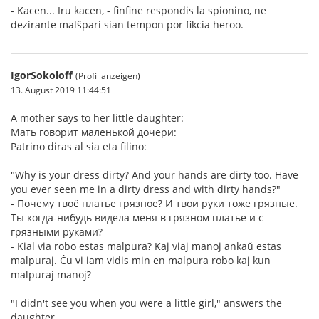
- Kacen... Iru kacen, - finfine respondis la spionino, ne
dezirante malŝpari sian tempon por fikcia heroo.
IgorSokoloff
(Profil anzeigen)
13. August 2019 11:44:51
A mother says to her little daughter:
Мать говорит маленькой дочери:
Patrino diras al sia eta filino:
"Why is your dress dirty? And your hands are dirty too. Have
you ever seen me in a dirty dress and with dirty hands?"
- Почему твоё платье грязное? И твои руки тоже грязные.
Ты когда-нибудь видела меня в грязном платье и с
грязными руками?
- Kial via robo estas malpura? Kaj viaj manoj ankaŭ estas
malpuraj. Ĉu vi iam vidis min en malpura robo kaj kun
malpuraj manoj?
"I didn't see you when you were a little girl," answers the
daughter.