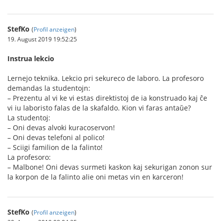
StefKo
(
Profil anzeigen
)
19. August 2019 19:52:25
Instrua lekcio
Lernejo teknika. Lekcio pri sekureco de laboro. La profesoro
demandas la studentojn:
– Prezentu al vi ke vi estas direktistoj de ia konstruado kaj ĉe
vi iu laboristo falas de la skafaldo. Kion vi faras antaŭe?
La studentoj:
– Oni devas alvoki kuracoservon!
– Oni devas telefoni al polico!
– Sciigi familion de la falinto!
La profesoro:
– Malbone! Oni devas surmeti kaskon kaj sekurigan zonon sur
la korpon de la falinto alie oni metas vin en karceron!
StefKo
(
Profil anzeigen
)