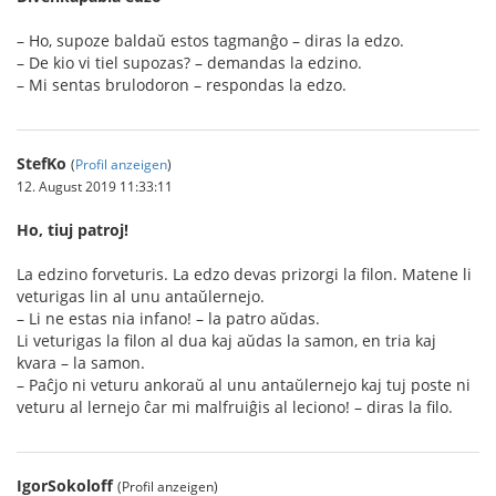
– Ho, supoze baldaŭ estos tagmanĝo – diras la edzo.
– De kio vi tiel supozas? – demandas la edzino.
– Mi sentas brulodoron – respondas la edzo.
StefKo
(
Profil anzeigen
)
12. August 2019 11:33:11
Ho, tiuj patroj!
La edzino forveturis. La edzo devas prizorgi la filon. Matene li
veturigas lin al unu antaŭlernejo.
– Li ne estas nia infano! – la patro aŭdas.
Li veturigas la filon al dua kaj aŭdas la samon, en tria kaj
kvara – la samon.
– Paĉjo ni veturu ankoraŭ al unu antaŭlernejo kaj tuj poste ni
veturu al lernejo ĉar mi malfruiĝis al leciono! – diras la filo.
IgorSokoloff
(Profil anzeigen)