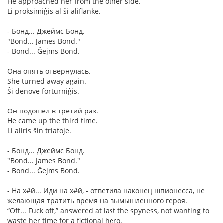
He approached her from the other side.
Li proksimiĝis al ŝi aliflanke.
- Бонд... Джеймс Бонд.
"Bond... James Bond."
- Bond... Ĝejms Bond.
Она опять отвернулась.
She turned away again.
Ŝi denove forturniĝis.
Он подошёл в третий раз.
He came up the third time.
Li aliris ŝin triafoje.
- Бонд... Джеймс Бонд.
"Bond... James Bond."
- Bond... Ĝejms Bond.
- На х#й... Иди на х#й, - ответила наконец шпионесса, не
желающая тратить время на вымышленного героя.
“Off... Fuck off,” answered at last the spyness, not wanting to
waste her time for a fictional hero.