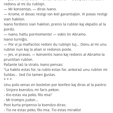
redonu al mi du rublojn.
— Mi konsentas, — diras Ivano.
— Krome, vi devas restigi ion kiel garantiaĵon. Vi povas restigi
vian hakilon.
Ivano fordonis sian hakilon, prenis la rublon kaj ekpaŝis al la
pordo.
— Ivano, haltu pormomente! — vokis lin Abramo.
Ivano turniĝis.
— Por vi ja malfacilos redoni du rublojn tuj... Donu al mi unu
rublon nun kaj la alian vi redonos poste.
— Jes, vi pravas, — konsentis Ivano kaj redonis al Abramo la
pruntitan rublon.
Paŝante laŭ la strato, Ivano pensas:
"La hakilo estas for, la rublo estas for, ankoraŭ unu rublon mi
ŝuldas... Sed ĉio tamen ĝustas.
* * *
Unu polo venas en kostelon por konfesi kaj diras al la pastro:
- Sinjoro ksendzo, mi faris pekon.
- Kio estas via peko, filo mia?
- Mi trompis judon...
Post kurta pripenso la ksendzo diras:
- Tio ne estas peko, filo mia. Tio estas miraklo!