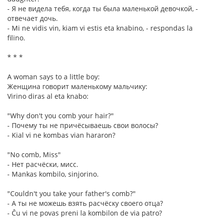
- Я не видела тебя, когда ты была маленькой девочкой, -
отвечает дочь.
- Mi ne vidis vin, kiam vi estis eta knabino, - respondas la
filino.
* * *
A woman says to a little boy:
Женщина говорит маленькому мальчику:
Virino diras al eta knabo:
"Why don't you comb your hair?"
- Почему ты не причёсываешь свои волосы?
- Kial vi ne kombas vian hararon?
"No comb, Miss"
- Нет расчёски, мисс.
- Mankas kombilo, sinjorino.
"Couldn't you take your father's comb?"
- А ты не можешь взять расчёску своего отца?
- Ĉu vi ne povas preni la kombilon de via patro?