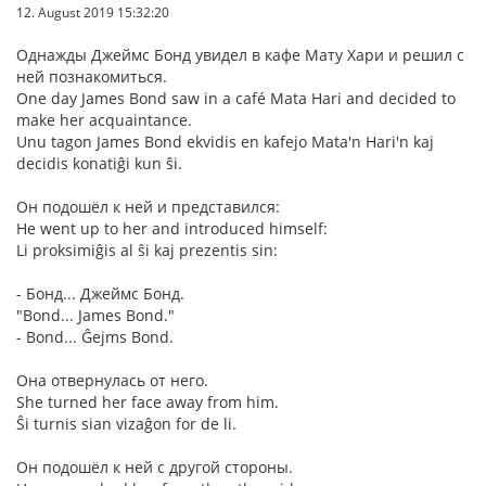
12. August 2019 15:32:20
Однажды Джеймс Бонд увидел в кафе Мату Хари и решил с
ней познакомиться.
One day James Bond saw in a café Mata Hari and decided to
make her acquaintance.
Unu tagon James Bond ekvidis en kafejo Mata'n Hari'n kaj
decidis konatiĝi kun ŝi.
Он подошёл к ней и представился:
He went up to her and introduced himself:
Li proksimiĝis al ŝi kaj prezentis sin:
- Бонд... Джеймс Бонд.
"Bond... James Bond."
- Bond... Ĝejms Bond.
Она отвернулась от него.
She turned her face away from him.
Ŝi turnis sian vizaĝon for de li.
Он подошёл к ней с другой стороны.