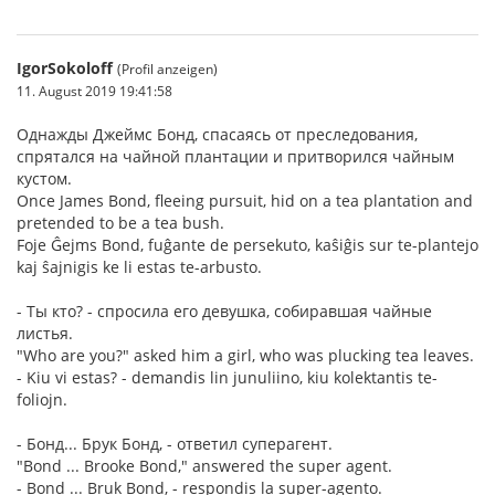
IgorSokoloff
(Profil anzeigen)
11. August 2019 19:41:58
Однажды Джеймс Бонд, спасаясь от преследования,
спрятался на чайной плантации и притворился чайным
кустом.
Once James Bond, fleeing pursuit, hid on a tea plantation and
pretended to be a tea bush.
Foje Ĝejms Bond, fuĝante de persekuto, kaŝiĝis sur te-plantejo
kaj ŝajnigis ke li estas te-arbusto.
- Ты кто? - спросила его девушка, собиравшая чайные
листья.
"Who are you?" asked him a girl, who was plucking tea leaves.
- Kiu vi estas? - demandis lin junuliino, kiu kolektantis te-
foliojn.
- Бонд... Брук Бонд, - ответил суперагент.
"Bond ... Brooke Bond," answered the super agent.
- Bond ... Bruk Bond, - respondis la super-agento.