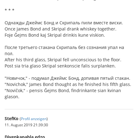
* * *
Однажды Джеймс Бонд и Скрипаль пили вместе виски.
Once James Bond and Skripal drank whiskey together.
Foje Ĝejms Bond kaj Skripal drinkis kune viskion.
После третьего стакана Скрипаль без сознания упал на
пол.
After his third glass, Skripal fell unconscious to the floor.
Post sia tria glaso Skripal senkonscie falis surplanken.
"Новичок," - подумал Джеймс Бонд, допивая пятый стакан.
"Novichok," James Bond thought as he finished his fifth glass.
"Noviĉok," - pensis Ĝejms Bond, findrinkante sian kvinan
glason.
StefKo
(
Profil anzeigen
)
11. August 2019 21:39:30
Divenkapabla edzo