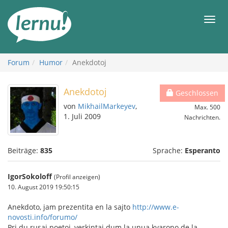
Zum
Inhalt
Men
Forum
Humor
Anekdotoj
Anekdotoj
Geschlossen
von
MikhailMarkeyev
,
Max. 500
1. Juli 2009
Nachrichten.
Beiträge:
835
Sprache:
Esperanto
IgorSokoloff
(Profil anzeigen)
10. August 2019 19:50:15
Anekdoto, jam prezentita en la sajto
http://www.e-
novosti.info/forumo/
Pri du rusaj poetoj, verkintaj dum la unua kvarono de la