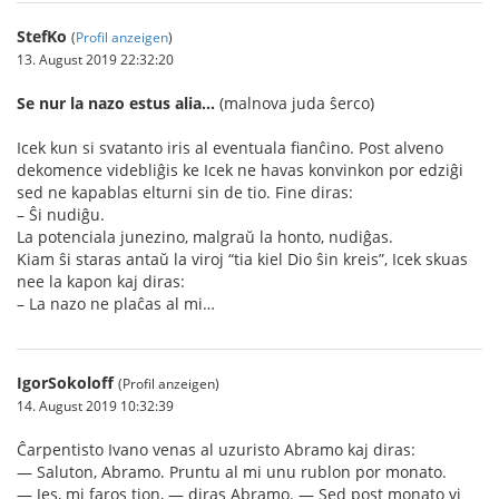
StefKo
(
Profil anzeigen
)
13. August 2019 22:32:20
Se nur la nazo estus alia…
(malnova juda ŝerco)
Icek kun si svatanto iris al eventuala fianĉino. Post alveno
dekomence videbliĝis ke Icek ne havas konvinkon por edziĝi
sed ne kapablas elturni sin de tio. Fine diras:
– Ŝi nudiĝu.
La potenciala junezino, malgraŭ la honto, nudiĝas.
Kiam ŝi staras antaŭ la viroj “tia kiel Dio ŝin kreis”, Icek skuas
nee la kapon kaj diras:
– La nazo ne plaĉas al mi…
IgorSokoloff
(Profil anzeigen)
14. August 2019 10:32:39
Ĉarpentisto Ivano venas al uzuristo Abramo kaj diras:
— Saluton, Abramo. Pruntu al mi unu rublon por monato.
— Jes, mi faros tion, — diras Abramo. — Sed post monato vi