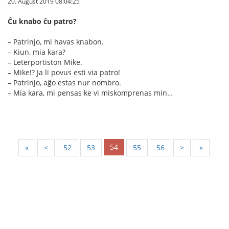
20. August 2019 08:04:25
Ĉu knabo ĉu patro?
– Patrinjo, mi havas knabon.
– Kiun, mia kara?
– Leterportiston Mike.
– Mike!? Ja li povus esti via patro!
– Patrinjo, aĝo estas nur nombro.
– Mia kara, mi pensas ke vi miskomprenas min…
54
«
<
52
53
55
56
>
»