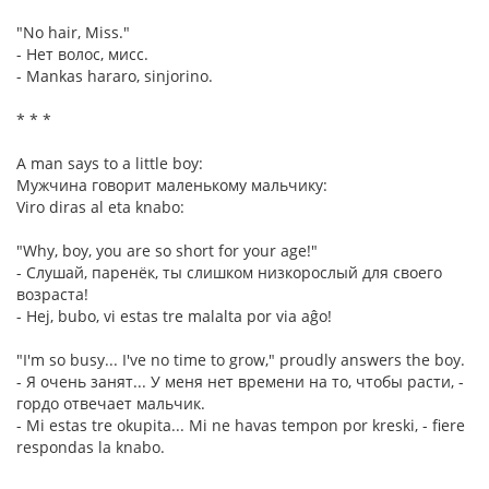
"No hair, Miss."
- Нет волос, мисс.
- Mankas hararo, sinjorino.
* * *
A man says to a little boy:
Мужчина говорит маленькому мальчику:
Viro diras al eta knabo:
"Why, boy, you are so short for your age!"
- Слушай, паренёк, ты слишком низкорослый для своего
возраста!
- Hej, bubo, vi estas tre malalta por via aĝo!
"I'm so busy... I've no time to grow," proudly answers the boy.
- Я очень занят... У меня нет времени на то, чтобы расти, -
гордо отвечает мальчик.
- Mi estas tre okupita... Mi ne havas tempon por kreski, - fiere
respondas la knabo.