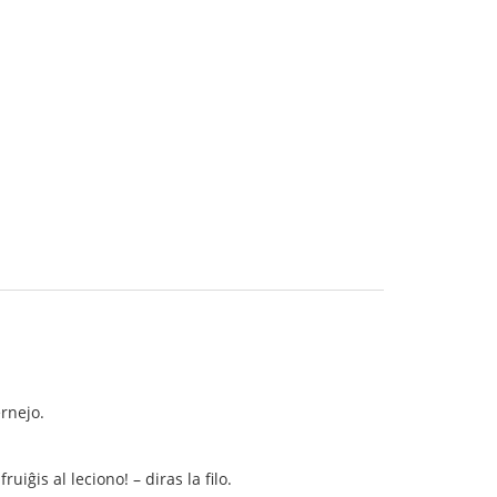
ernejo.
iĝis al leciono! – diras la filo.