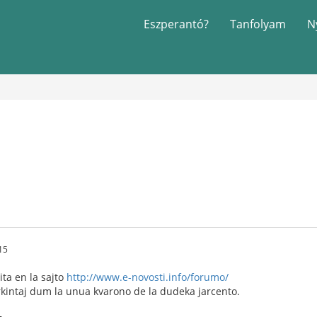
Eszperantó?
Tanfolyam
N
15
ta en la sajto
http://www.e-novosti.info/forumo/
erkintaj dum la unua kvarono de la dudeka jarcento.