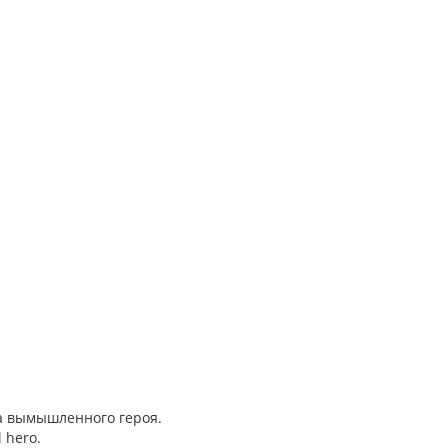
на вымышленного героя.
l hero.