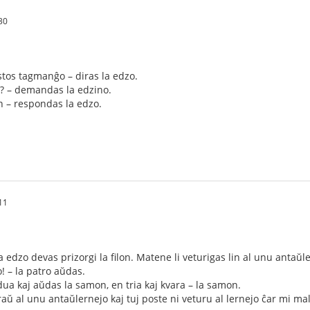
30
tos tagmanĝo – diras la edzo.
as? – demandas la edzino.
n – respondas la edzo.
11
a edzo devas prizorgi la filon. Matene li veturigas lin al unu antaŭl
o! – la patro aŭdas.
l dua kaj aŭdas la samon, en tria kaj kvara – la samon.
aŭ al unu antaŭlernejo kaj tuj poste ni veturu al lernejo ĉar mi malfru