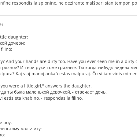
 finfine respondis la spionino, ne dezirante malŝpari sian tempon por
51
ittle daughter:
кой дочери:
filino:
ty? And your hands are dirty too. Have you ever seen me in a dirty 
 грязное? И твои руки тоже грязные. Ты когда-нибудь видела м
malpura? Kaj viaj manoj ankaŭ estas malpuraj. Ĉu vi iam vidis min
you were a little girl," answers the daughter.
огда ты была маленькой девочкой, - отвечает дочь.
vi estis eta knabino, - respondas la filino.
e boy:
ленькому мальчику:
bo: