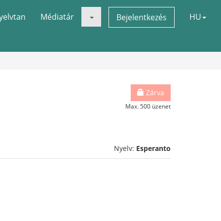
yelvtan
Médiatár
HU
Bejelentkezés
Zárva
Max. 500 üzenet
Nyelv:
Esperanto