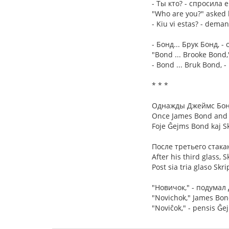
- Ты кто? - спросила
"Who are you?" asked h
- Kiu vi estas? - demand
- Бонд... Брук Бонд, -
"Bond ... Brooke Bond
- Bond ... Bruk Bond, 
* * *
Однажды Джеймс Бонд
Once James Bond and S
Foje Ĝejms Bond kaj Sk
После третьего стака
After his third glass, S
Post sia tria glaso Skr
"Новичок," - подумал
"Novichok," James Bond
"Noviĉok," - pensis Ĝe