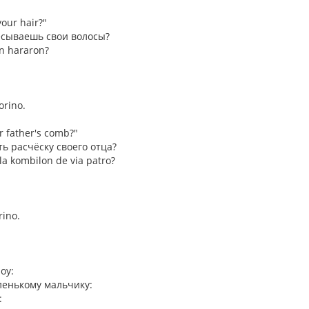
our hair?"
ёсываешь свои волосы?
an hararon?
orino.
r father's comb?"
ть расчёску своего отца?
 la kombilon de via patro?
rino.
boy:
енькому мальчику:
: