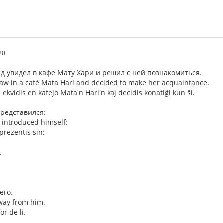
20
 увидел в кафе Мату Хари и решил с ней познакомиться.
w in a café Mata Hari and decided to make her acquaintance.
kvidis en kafejo Mata'n Hari'n kaj decidis konatiĝi kun ŝi.
представился:
 introduced himself:
 prezentis sin:
.
его.
way from him.
or de li.