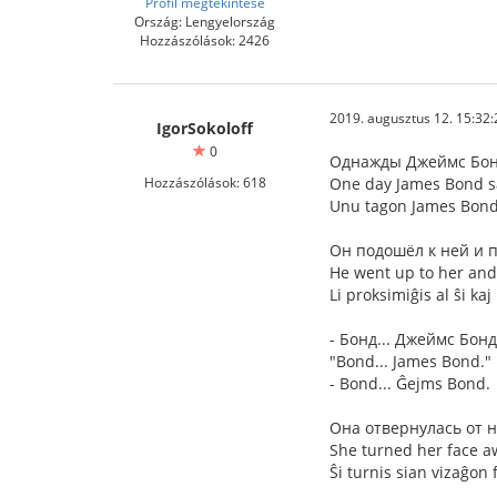
Profil megtekintése
Ország: Lengyelország
Hozzászólások: 2426
2019. augusztus 12. 15:32:
IgorSokoloff
0
Однажды Джеймс Бонд
Hozzászólások: 618
One day James Bond sa
Unu tagon James Bond e
Он подошёл к ней и 
He went up to her and
Li proksimiĝis al ŝi kaj
- Бонд... Джеймс Бонд
"Bond... James Bond."
- Bond... Ĝejms Bond.
Она отвернулась от н
She turned her face a
Ŝi turnis sian vizaĝon f