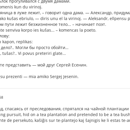
лок прогуливался с двумя дамами.
omenis kun du virinoj.
ьяница в луже лежит, – говорит одна дама. — Александр, придум
ako kuŝas ebriulo, — diris unu el la virinoj. — Aleksandr, ellpensu p
 пути лежит безжизненное тело... – начинает поэт.
ate senviva korpo ies kuŝas... – komencas la poeto.
лову:
n kapon, replikas:
е дело?.. Могли бы просто обойти…
 tuŝas?.. Vi povus preteriri glate...
ьте представить — мой друг Сергей Есенин.
su prezenti — mia amiko Sergej Jesenin.
58
, спасаясь от преследования, спрятался на чайной плантации
ng pursuit, hid on a tea plantation and pretended to be a tea bush
e de persekuto, kaŝiĝis sur te-plantejo kaj ŝajnigis ke li estas te-a