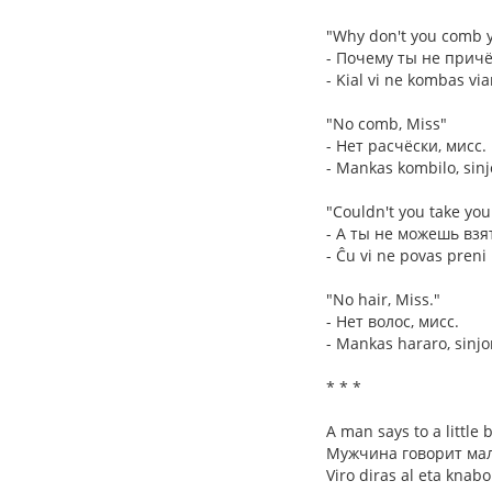
"Why don't you comb y
- Почему ты не прич
- Kial vi ne kombas vi
"No comb, Miss"
- Нет расчёски, мисс.
- Mankas kombilo, sinj
"Couldn't you take you
- А ты не можешь взя
- Ĉu vi ne povas preni
"No hair, Miss."
- Нет волос, мисс.
- Mankas hararo, sinjo
* * *
A man says to a little 
Мужчина говорит мал
Viro diras al eta knabo