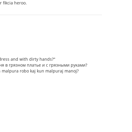
 fikcia heroo.
dress and with dirty hands?"
еня в грязном платье и с грязными руками?
 en malpura robo kaj kun malpuraj manoj?