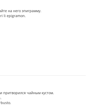
айте на него эпиграмму.
ri li epigramon.
 и притворился чайным кустом.
.
rbusto.