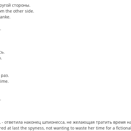
ругой стороны.
m the other side.
lanke.
.
сь.
.
 раз.
time.
.
#й, - ответила наконец шпионесса, не желающая тратить время 
ered at last the spyness, not wanting to waste her time for a fictiona