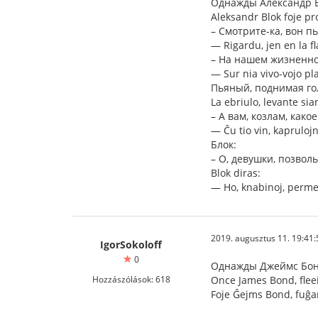
Однажды Александр Б
Aleksandr Blok foje pr
– Смотрите-ка, вон п
— Rigardu, jen en la fl
– На нашем жизненном
— Sur nia vivo-vojo pl
Пьяный, поднимая го
La ebriulo, levante sia
– А вам, козлам, како
— Ĉu tio vin, kaprulojn,
Блок:
– О, девушки, позвол
Blok diras:
— Ho, knabinoj, perme
2019. augusztus 11. 19:41:
IgorSokoloff
0
Однажды Джеймс Бонд
Hozzászólások: 618
Once James Bond, fleei
Foje Ĝejms Bond, fuĝant