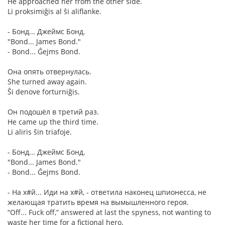
He approached her from the other side.
Li proksimiĝis al ŝi aliflanke.
- Бонд... Джеймс Бонд.
"Bond... James Bond."
- Bond... Ĝejms Bond.
Она опять отвернулась.
She turned away again.
Ŝi denove forturniĝis.
Он подошёл в третий раз.
He came up the third time.
Li aliris ŝin triafoje.
- Бонд... Джеймс Бонд.
"Bond... James Bond."
- Bond... Ĝejms Bond.
- На х#й... Иди на х#й, - ответила наконец шпионесса, не
желающая тратить время на вымышленного героя.
“Off... Fuck off,” answered at last the spyness, not wanting to
waste her time for a fictional hero.