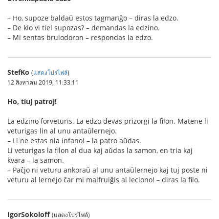
– Ho, supoze baldaŭ estos tagmanĝo – diras la edzo.
– De kio vi tiel supozas? – demandas la edzino.
– Mi sentas brulodoron – respondas la edzo.
StefKo
(
แสดงโปรไฟล์
)
12 สิงหาคม 2019, 11:33:11
Ho, tiuj patroj!
La edzino forveturis. La edzo devas prizorgi la filon. Matene li
veturigas lin al unu antaŭlernejo.
– Li ne estas nia infano! – la patro aŭdas.
Li veturigas la filon al dua kaj aŭdas la samon, en tria kaj
kvara – la samon.
– Paĉjo ni veturu ankoraŭ al unu antaŭlernejo kaj tuj poste ni
veturu al lernejo ĉar mi malfruiĝis al leciono! – diras la filo.
IgorSokoloff
(แสดงโปรไฟล์)