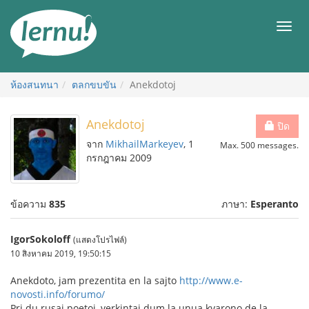
ไป
ยัง
เมนู
สารบัญ
ห้องสนทนา
ตลกขบขัน
Anekdotoj
Anekdotoj
ปิด
จาก
MikhailMarkeyev
, 1
Max. 500 messages.
กรกฎาคม 2009
ข้อความ
835
ภาษา:
Esperanto
IgorSokoloff
(แสดงโปรไฟล์)
10 สิงหาคม 2019, 19:50:15
Anekdoto, jam prezentita en la sajto
http://www.e-
novosti.info/forumo/
Pri du rusaj poetoj, verkintaj dum la unua kvarono de la