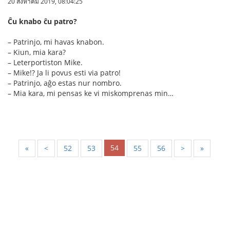
20 สิงหาคม 2019, 08:04:25
Ĉu knabo ĉu patro?
– Patrinjo, mi havas knabon.
– Kiun, mia kara?
– Leterportiston Mike.
– Mike!? Ja li povus esti via patro!
– Patrinjo, aĝo estas nur nombro.
– Mia kara, mi pensas ke vi miskomprenas min…
54
«
<
52
53
55
56
>
»