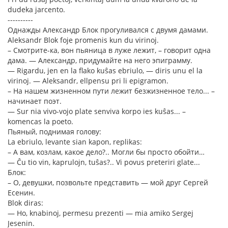
dudeka jarcento.
----------
Однажды Александр Блок прогуливался с двумя дамами.
Aleksandr Blok foje promenis kun du virinoj.
– Смотрите-ка, вон пьяница в луже лежит, – говорит одна
дама. — Александр, придумайте на него эпиграмму.
— Rigardu, jen en la flako kuŝas ebriulo, — diris unu el la
virinoj. — Aleksandr, ellpensu pri li epigramon.
– На нашем жизненном пути лежит безжизненное тело... –
начинает поэт.
— Sur nia vivo-vojo plate senviva korpo ies kuŝas... –
komencas la poeto.
Пьяный, поднимая голову:
La ebriulo, levante sian kapon, replikas:
– А вам, козлам, какое дело?.. Могли бы просто обойти…
— Ĉu tio vin, kaprulojn, tuŝas?.. Vi povus preteriri glate...
Блок:
– О, девушки, позвольте представить — мой друг Сергей
Есенин.
Blok diras:
— Ho, knabinoj, permesu prezenti — mia amiko Sergej
Jesenin.