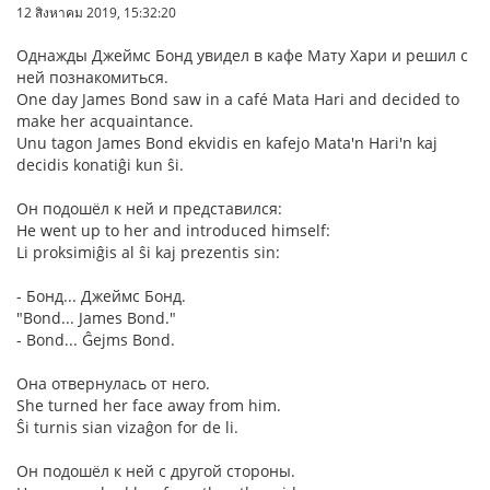
12 สิงหาคม 2019, 15:32:20
Однажды Джеймс Бонд увидел в кафе Мату Хари и решил с
ней познакомиться.
One day James Bond saw in a café Mata Hari and decided to
make her acquaintance.
Unu tagon James Bond ekvidis en kafejo Mata'n Hari'n kaj
decidis konatiĝi kun ŝi.
Он подошёл к ней и представился:
He went up to her and introduced himself:
Li proksimiĝis al ŝi kaj prezentis sin:
- Бонд... Джеймс Бонд.
"Bond... James Bond."
- Bond... Ĝejms Bond.
Она отвернулась от него.
She turned her face away from him.
Ŝi turnis sian vizaĝon for de li.
Он подошёл к ней с другой стороны.