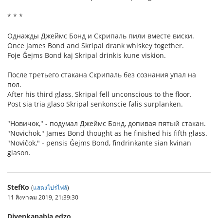
* * *
Однажды Джеймс Бонд и Скрипаль пили вместе виски.
Once James Bond and Skripal drank whiskey together.
Foje Ĝejms Bond kaj Skripal drinkis kune viskion.
После третьего стакана Скрипаль без сознания упал на
пол.
After his third glass, Skripal fell unconscious to the floor.
Post sia tria glaso Skripal senkonscie falis surplanken.
"Новичок," - подумал Джеймс Бонд, допивая пятый стакан.
"Novichok," James Bond thought as he finished his fifth glass.
"Noviĉok," - pensis Ĝejms Bond, findrinkante sian kvinan
glason.
StefKo
(
แสดงโปรไฟล์
)
11 สิงหาคม 2019, 21:39:30
Divenkapabla edzo