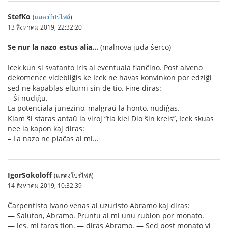
StefKo
(
แสดงโปรไฟล์
)
13 สิงหาคม 2019, 22:32:20
Se nur la nazo estus alia…
(malnova juda ŝerco)
Icek kun si svatanto iris al eventuala fianĉino. Post alveno
dekomence videbliĝis ke Icek ne havas konvinkon por edziĝi
sed ne kapablas elturni sin de tio. Fine diras:
– Ŝi nudiĝu.
La potenciala junezino, malgraŭ la honto, nudiĝas.
Kiam ŝi staras antaŭ la viroj “tia kiel Dio ŝin kreis”, Icek skuas
nee la kapon kaj diras:
– La nazo ne plaĉas al mi…
IgorSokoloff
(แสดงโปรไฟล์)
14 สิงหาคม 2019, 10:32:39
Ĉarpentisto Ivano venas al uzuristo Abramo kaj diras:
— Saluton, Abramo. Pruntu al mi unu rublon por monato.
— Jes, mi faros tion, — diras Abramo. — Sed post monato vi