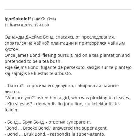
IgorSokoloff
(แสดงโปรไฟล์)
11 สิงหาคม 2019, 19:41:58
Однажды Джеймс Бонд, спасаясь от преследования,
спрятался на чайной плантации и притворился чайным
кустом.
Once James Bond, fleeing pursuit, hid on a tea plantation and
pretended to be a tea bush.
Foje Ĝejms Bond, fuĝante de persekuto, kaŝiĝis sur te-plantejo
kaj ŝajnigis ke li estas te-arbusto.
- Ты кто? - спросила его девушка, собиравшая чайные
листья.
"Who are you?" asked him a girl, who was plucking tea leaves.
- Kiu vi estas? - demandis lin junuliino, kiu kolektantis te-
foliojn.
- Бонд... Брук Бонд, - ответил суперагент.
"Bond ... Brooke Bond," answered the super agent.
- Bond ... Bruk Bond, - respondis la super-agento.