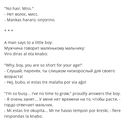
"No hair, Miss."
- Нет волос, мисс.
- Mankas hararo, sinjorino.
* * *
A man says to a little boy:
Мужчина говорит маленькому мальчику:
Viro diras al eta knabo:
"Why, boy, you are so short for your age!"
- Слушай, паренёк, ты слишком низкорослый для своего
возраста!
- Hej, bubo, vi estas tre malalta por via aĝo!
"I'm so busy... I've no time to grow," proudly answers the boy.
- Я очень занят... У меня нет времени на то, чтобы расти, -
гордо отвечает мальчик.
- Mi estas tre okupita... Mi ne havas tempon por kreski, - fiere
respondas la knabo.