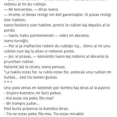
redonu al mi du rublojn.
— Mi konsentas, — diras Ivano.
— Krome, vi devas restigi ion kiel garantiaĵon. Vi povas restigi
vian hakilon.
Ivano fordonis sian hakilon, prenis la rublon kaj ekpaŝis al la
pordo.
— Ivano, haltu pormomente! — vokis lin Abramo.
Ivano turniĝis.
— Por vi ja malfacilos redoni du rublojn tuj... Donu al mi unu
rublon nun kaj la alian vi redonos poste.
— Jes, vi pravas, — konsentis Ivano kaj redonis al Abramo la
pruntitan rublon.
Paŝante laŭ la strato, Ivano pensas:
"La hakilo estas for, la rublo estas for, ankoraŭ unu rublon mi
ŝuldas... Sed ĉio tamen ĝustas.
* * *
Unu polo venas en kostelon por konfesi kaj diras al la pastro:
- Sinjoro ksendzo, mi faris pekon.
- Kio estas via peko, filo mia?
- Mi trompis judon...
Post kurta pripenso la ksendzo diras:
- Tio ne estas peko, filo mia. Tio estas miraklo!