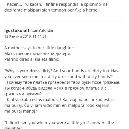
- Kacen... Iru kacen, - finfine respondis la spionino, ne
dezirante malŝpari sian tempon por fikcia heroo.
IgorSokoloff
(แสดงโปรไฟล์)
13 สิงหาคม 2019, 11:44:51
A mother says to her little daughter:
Мать говорит маленькой дочери:
Patrino diras al sia eta filino:
"Why is your dress dirty? And your hands are dirty too. Have
you ever seen me in a dirty dress and with dirty hands?"
- Почему твоё платье грязное? И твои руки тоже грязные.
Ты когда-нибудь видела меня в грязном платье и с
грязными руками?
- Kial via robo estas malpura? Kaj viaj manoj ankaŭ estas
malpuraj. Ĉu vi iam vidis min en malpura robo kaj kun
malpuraj manoj?
"I didn't see you when you were a little girl," answers the
daughter.