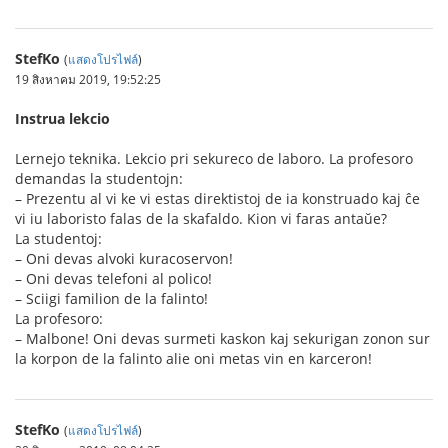
StefKo
(
แสดงโปรไฟล์
)
19 สิงหาคม 2019, 19:52:25
Instrua lekcio
Lernejo teknika. Lekcio pri sekureco de laboro. La profesoro
demandas la studentojn:
– Prezentu al vi ke vi estas direktistoj de ia konstruado kaj ĉe
vi iu laboristo falas de la skafaldo. Kion vi faras antaŭe?
La studentoj:
– Oni devas alvoki kuracoservon!
– Oni devas telefoni al polico!
– Sciigi familion de la falinto!
La profesoro:
– Malbone! Oni devas surmeti kaskon kaj sekurigan zonon sur
la korpon de la falinto alie oni metas vin en karceron!
StefKo
(
แสดงโปรไฟล์
)