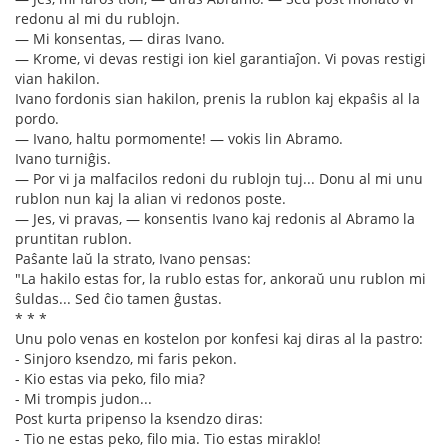
redonu al mi du rublojn.
— Mi konsentas, — diras Ivano.
— Krome, vi devas restigi ion kiel garantiaĵon. Vi povas restigi
vian hakilon.
Ivano fordonis sian hakilon, prenis la rublon kaj ekpaŝis al la
pordo.
— Ivano, haltu pormomente! — vokis lin Abramo.
Ivano turniĝis.
— Por vi ja malfacilos redoni du rublojn tuj... Donu al mi unu
rublon nun kaj la alian vi redonos poste.
— Jes, vi pravas, — konsentis Ivano kaj redonis al Abramo la
pruntitan rublon.
Paŝante laŭ la strato, Ivano pensas:
"La hakilo estas for, la rublo estas for, ankoraŭ unu rublon mi
ŝuldas... Sed ĉio tamen ĝustas.
* * *
Unu polo venas en kostelon por konfesi kaj diras al la pastro:
- Sinjoro ksendzo, mi faris pekon.
- Kio estas via peko, filo mia?
- Mi trompis judon...
Post kurta pripenso la ksendzo diras:
- Tio ne estas peko, filo mia. Tio estas miraklo!