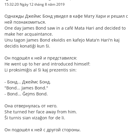
15:32:20 Ngày 12 tháng 8 năm 2019
Однажды Джеймс Бонд увидел в кафе Мату Хари и решил с
ней познакомиться.
One day James Bond saw in a café Mata Hari and decided to
make her acquaintance.
Unu tagon James Bond ekvidis en kafejo Mata'n Hari'n kaj
decidis konatiĝi kun ŝi.
Он подошёл к ней и представился:
He went up to her and introduced himself:
Li proksimiĝis al ŝi kaj prezentis sin:
- Бонд... Джеймс Бонд.
"Bond... James Bond."
- Bond... Ĝejms Bond.
Она отвернулась от него.
She turned her face away from him.
Ŝi turnis sian vizaĝon for de li.
Он подошёл к ней с другой стороны.