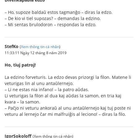
– Ho, supoze baldaŭ estos tagmanĝo – diras la edzo.
– De kio vi tiel supozas? – demandas la edzino.
– Mi sentas brulodoron – respondas la edzo.
StefKo
(
Xem thông tin cá nhân
)
11:33:11 Ngày 12 tháng 8 năm 2019
Ho, tiuj patroj!
La edzino forveturis. La edzo devas prizorgi la filon. Matene li
veturigas lin al unu antaŭlernejo.
– Li ne estas nia infano! – la patro aŭdas.
Li veturigas la filon al dua kaj aŭdas la samon, en tria kaj
kvara – la samon.
– Paĉjo ni veturu ankoraŭ al unu antaŭlernejo kaj tuj poste ni
veturu al lernejo ĉar mi malfruiĝis al leciono! – diras la filo.
IgorSokoloff
(Xem thông tin cá nhân)