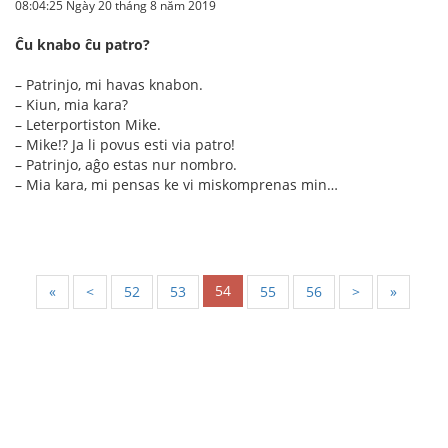
08:04:25 Ngày 20 tháng 8 năm 2019
Ĉu knabo ĉu patro?
– Patrinjo, mi havas knabon.
– Kiun, mia kara?
– Leterportiston Mike.
– Mike!? Ja li povus esti via patro!
– Patrinjo, aĝo estas nur nombro.
– Mia kara, mi pensas ke vi miskomprenas min…
54
«
<
52
53
55
56
>
»