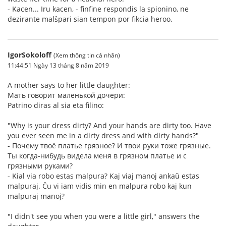
- Kacen... Iru kacen, - finfine respondis la spionino, ne
dezirante malŝpari sian tempon por fikcia heroo.
IgorSokoloff
(Xem thông tin cá nhân)
11:44:51 Ngày 13 tháng 8 năm 2019
A mother says to her little daughter:
Мать говорит маленькой дочери:
Patrino diras al sia eta filino:
"Why is your dress dirty? And your hands are dirty too. Have
you ever seen me in a dirty dress and with dirty hands?"
- Почему твоё платье грязное? И твои руки тоже грязные.
Ты когда-нибудь видела меня в грязном платье и с
грязными руками?
- Kial via robo estas malpura? Kaj viaj manoj ankaŭ estas
malpuraj. Ĉu vi iam vidis min en malpura robo kaj kun
malpuraj manoj?
"I didn't see you when you were a little girl," answers the