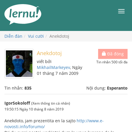
Đi
đến
Men
phần
nội
dung
Diễn đàn
Vui cười
Anekdotoj
Anekdotoj
Đã đóng
viết bởi
Tin nhắn 500 tối đa
MikhailMarkeyev
, Ngày
01 tháng 7 năm 2009
Tin nhắn:
835
Nội dung:
Esperanto
IgorSokoloff
(Xem thông tin cá nhân)
19:50:15 Ngày 10 tháng 8 năm 2019
Anekdoto, jam prezentita en la sajto
http://www.e-
novosti.info/forumo/