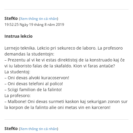
StefKo
(
Xem thông tin cá nhân
)
19:52:25 Ngày 19 tháng 8 năm 2019
Instrua lekcio
Lernejo teknika. Lekcio pri sekureco de laboro. La profesoro
demandas la studentojn:
– Prezentu al vi ke vi estas direktistoj de ia konstruado kaj ĉe
vi iu laboristo falas de la skafaldo. Kion vi faras antaŭe?
La studentoj:
– Oni devas alvoki kuracoservon!
– Oni devas telefoni al polico!
– Sciigi familion de la falinto!
La profesoro:
– Malbone! Oni devas surmeti kaskon kaj sekurigan zonon sur
la korpon de la falinto alie oni metas vin en karceron!
StefKo
(
Xem thông tin cá nhân
)