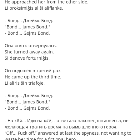
He approached her from the other side.
Li proksimiĝis al ŝi aliflanke.
- Бонд... Джеймс Бонд.
"Bond... James Bond."
- Bond... Ĝejms Bond.
Она опять отвернулась.
She turned away again.
Ŝi denove forturniĝis.
Он подошёл в третий раз.
He came up the third time.
Li aliris ŝin triafoje.
- Бонд... Джеймс Бонд.
"Bond... James Bond."
- Bond... Ĝejms Bond.
- На х#й... Иди на х#й, - ответила наконец шпионесса, не
желающая тратить время на вымышленного героя.
“Off... Fuck off,” answered at last the spyness, not wanting to
waste her time for a fictional hero.