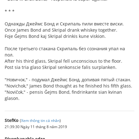
* * *
Однажды Джеймс Бонд и Скрипаль пили вместе виски.
Once James Bond and Skripal drank whiskey together.
Foje Ĝejms Bond kaj Skripal drinkis kune viskion.
После третьего стакана Скрипаль без сознания упал на
пол.
After his third glass, Skripal fell unconscious to the floor.
Post sia tria glaso Skripal senkonscie falis surplanken.
"Новичок," - подумал Джеймс Бонд, допивая пятый стакан.
"Novichok," James Bond thought as he finished his fifth glass.
"Noviĉok," - pensis Ĝejms Bond, findrinkante sian kvinan
glason.
StefKo
(
Xem thông tin cá nhân
)
21:39:30 Ngày 11 tháng 8 năm 2019
Divenkapabla edzo