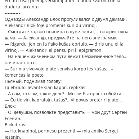
Pri du rusaj poetoj, verkintaj dum la unua kvarono de la
dudeka jarcento.
----------
Однажды Александр Блок прогуливался с двумя дамами.
Aleksandr Blok foje promenis kun du virinoj.
– Смотрите-ка, вон пьяница в луже лежит, – говорит одна
дама. — Александр, придумайте на него эпиграмму.
— Rigardu, jen en la flako kuŝas ebriulo, — diris unu el la
virinoj. — Aleksandr, ellpensu pri li epigramon.
– На нашем жизненном пути лежит безжизненное тело... –
начинает поэт.
— Sur nia vivo-vojo plate senviva korpo ies kuŝas... –
komencas la poeto.
Пьяный, поднимая голову:
La ebriulo, levante sian kapon, replikas:
– А вам, козлам, какое дело?.. Могли бы просто обойти…
— Ĉu tio vin, kaprulojn, tuŝas?.. Vi povus preteriri glate...
Блок:
– О, девушки, позвольте представить — мой друг Сергей
Есенин.
Blok diras:
— Ho, knabinoj, permesu prezenti — mia amiko Sergej
Jesenin.