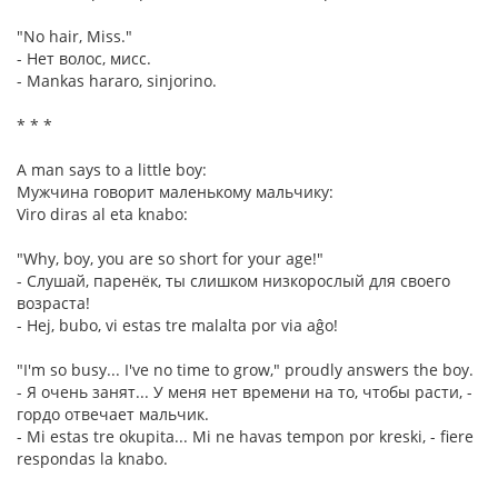
"No hair, Miss."
- Нет волос, мисс.
- Mankas hararo, sinjorino.
* * *
A man says to a little boy:
Мужчина говорит маленькому мальчику:
Viro diras al eta knabo:
"Why, boy, you are so short for your age!"
- Слушай, паренёк, ты слишком низкорослый для своего
возраста!
- Hej, bubo, vi estas tre malalta por via aĝo!
"I'm so busy... I've no time to grow," proudly answers the boy.
- Я очень занят... У меня нет времени на то, чтобы расти, -
гордо отвечает мальчик.
- Mi estas tre okupita... Mi ne havas tempon por kreski, - fiere
respondas la knabo.