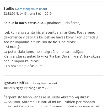
StefKo
(
Xem thông tin cá nhân
)
22:32:20 Ngày 13 tháng 8 năm 2019
Se nur la nazo estus alia…
(malnova juda ŝerco)
Icek kun si svatanto iris al eventuala fianĉino. Post alveno
dekomence videbliĝis ke Icek ne havas konvinkon por edziĝi
sed ne kapablas elturni sin de tio. Fine diras:
– Ŝi nudiĝu.
La potenciala junezino, malgraŭ la honto, nudiĝas.
Kiam ŝi staras antaŭ la viroj “tia kiel Dio ŝin kreis”, Icek skuas
nee la kapon kaj diras:
– La nazo ne plaĉas al mi…
IgorSokoloff
(Xem thông tin cá nhân)
10:32:39 Ngày 14 tháng 8 năm 2019
Ĉarpentisto Ivano venas al uzuristo Abramo kaj diras:
— Saluton, Abramo. Pruntu al mi unu rublon por monato.
— Jes, mi faros tion, — diras Abramo. — Sed post monato vi