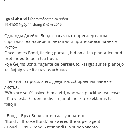
IgorSokoloff
(Xem thông tin cá nhân)
19:41:58 Ngày 11 tháng 8 năm 2019
Однажды Джеймс Бонд, спасаясь от преследования,
спрятался на чайной плантации и притворился чайным
кустом.
Once James Bond, fleeing pursuit, hid on a tea plantation and
pretended to be a tea bush.
Foje Ĝejms Bond, fuĝante de persekuto, kaŝiĝis sur te-plantejo
kaj ŝajnigis ke li estas te-arbusto.
- Ты кто? - спросила его девушка, собиравшая чайные
листья.
"Who are you?" asked him a girl, who was plucking tea leaves.
- Kiu vi estas? - demandis lin junuliino, kiu kolektantis te-
foliojn.
- Бонд... Брук Бонд, - ответил суперагент.
"Bond ... Brooke Bond," answered the super agent.
- Bond ... Bruk Bond, - respondis la super-agento.