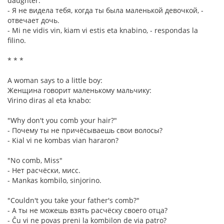
daughter.
- Я не видела тебя, когда ты была маленькой девочкой, -
отвечает дочь.
- Mi ne vidis vin, kiam vi estis eta knabino, - respondas la
filino.
* * *
A woman says to a little boy:
Женщина говорит маленькому мальчику:
Virino diras al eta knabo:
"Why don't you comb your hair?"
- Почему ты не причёсываешь свои волосы?
- Kial vi ne kombas vian hararon?
"No comb, Miss"
- Нет расчёски, мисс.
- Mankas kombilo, sinjorino.
"Couldn't you take your father's comb?"
- А ты не можешь взять расчёску своего отца?
- Ĉu vi ne povas preni la kombilon de via patro?