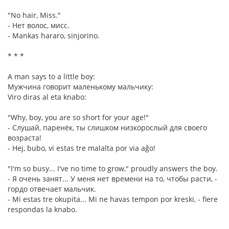
"No hair, Miss."
- Нет волос, мисс.
- Mankas hararo, sinjorino.
* * *
A man says to a little boy:
Мужчина говорит маленькому мальчику:
Viro diras al eta knabo:
"Why, boy, you are so short for your age!"
- Слушай, паренёк, ты слишком низкорослый для своего
возраста!
- Hej, bubo, vi estas tre malalta por via aĝo!
"I'm so busy... I've no time to grow," proudly answers the boy.
- Я очень занят... У меня нет времени на то, чтобы расти, -
гордо отвечает мальчик.
- Mi estas tre okupita... Mi ne havas tempon por kreski, - fiere
respondas la knabo.