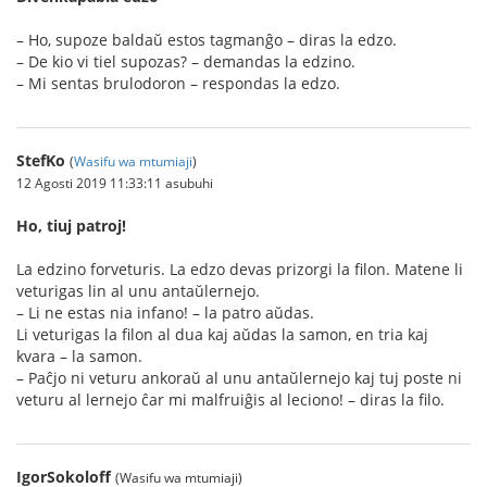
– Ho, supoze baldaŭ estos tagmanĝo – diras la edzo.
– De kio vi tiel supozas? – demandas la edzino.
– Mi sentas brulodoron – respondas la edzo.
StefKo
(
Wasifu wa mtumiaji
)
12 Agosti 2019 11:33:11 asubuhi
Ho, tiuj patroj!
La edzino forveturis. La edzo devas prizorgi la filon. Matene li
veturigas lin al unu antaŭlernejo.
– Li ne estas nia infano! – la patro aŭdas.
Li veturigas la filon al dua kaj aŭdas la samon, en tria kaj
kvara – la samon.
– Paĉjo ni veturu ankoraŭ al unu antaŭlernejo kaj tuj poste ni
veturu al lernejo ĉar mi malfruiĝis al leciono! – diras la filo.
IgorSokoloff
(Wasifu wa mtumiaji)