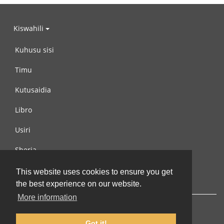
Kiswahili
Kuhusu sisi
Timu
Kutusaidia
Libro
Usiri
Sheria
Wasiliana na si
This website uses cookies to ensure you get
the best experience on our website.
More information
Got it!