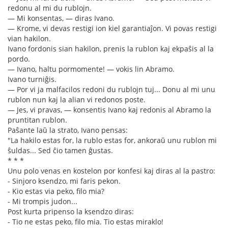
redonu al mi du rublojn.
— Mi konsentas, — diras Ivano.
— Krome, vi devas restigi ion kiel garantiaĵon. Vi povas restigi
vian hakilon.
Ivano fordonis sian hakilon, prenis la rublon kaj ekpaŝis al la
pordo.
— Ivano, haltu pormomente! — vokis lin Abramo.
Ivano turniĝis.
— Por vi ja malfacilos redoni du rublojn tuj... Donu al mi unu
rublon nun kaj la alian vi redonos poste.
— Jes, vi pravas, — konsentis Ivano kaj redonis al Abramo la
pruntitan rublon.
Paŝante laŭ la strato, Ivano pensas:
"La hakilo estas for, la rublo estas for, ankoraŭ unu rublon mi
ŝuldas... Sed ĉio tamen ĝustas.
* * *
Unu polo venas en kostelon por konfesi kaj diras al la pastro:
- Sinjoro ksendzo, mi faris pekon.
- Kio estas via peko, filo mia?
- Mi trompis judon...
Post kurta pripenso la ksendzo diras:
- Tio ne estas peko, filo mia. Tio estas miraklo!