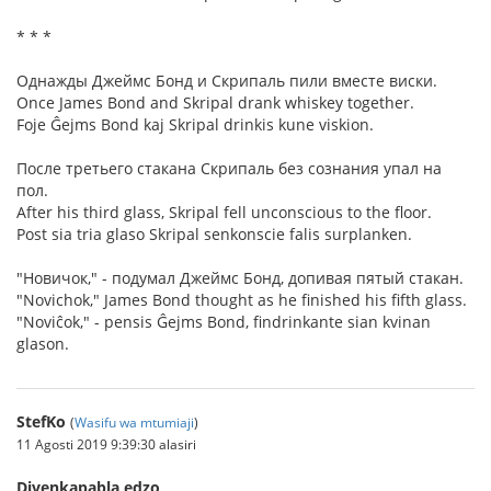
* * *
Однажды Джеймс Бонд и Скрипаль пили вместе виски.
Once James Bond and Skripal drank whiskey together.
Foje Ĝejms Bond kaj Skripal drinkis kune viskion.
После третьего стакана Скрипаль без сознания упал на
пол.
After his third glass, Skripal fell unconscious to the floor.
Post sia tria glaso Skripal senkonscie falis surplanken.
"Новичок," - подумал Джеймс Бонд, допивая пятый стакан.
"Novichok," James Bond thought as he finished his fifth glass.
"Noviĉok," - pensis Ĝejms Bond, findrinkante sian kvinan
glason.
StefKo
(
Wasifu wa mtumiaji
)
11 Agosti 2019 9:39:30 alasiri
Divenkapabla edzo