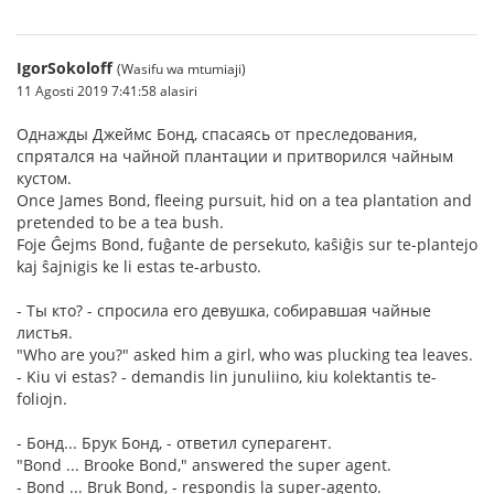
IgorSokoloff
(Wasifu wa mtumiaji)
11 Agosti 2019 7:41:58 alasiri
Однажды Джеймс Бонд, спасаясь от преследования,
спрятался на чайной плантации и притворился чайным
кустом.
Once James Bond, fleeing pursuit, hid on a tea plantation and
pretended to be a tea bush.
Foje Ĝejms Bond, fuĝante de persekuto, kaŝiĝis sur te-plantejo
kaj ŝajnigis ke li estas te-arbusto.
- Ты кто? - спросила его девушка, собиравшая чайные
листья.
"Who are you?" asked him a girl, who was plucking tea leaves.
- Kiu vi estas? - demandis lin junuliino, kiu kolektantis te-
foliojn.
- Бонд... Брук Бонд, - ответил суперагент.
"Bond ... Brooke Bond," answered the super agent.
- Bond ... Bruk Bond, - respondis la super-agento.