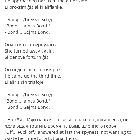
He approached her from the other side.
Li proksimiĝis al ŝi aliflanke.
- Бонд... Джеймс Бонд.
"Bond... James Bond."
- Bond... Ĝejms Bond.
Она опять отвернулась.
She turned away again.
Ŝi denove forturniĝis.
Он подошёл в третий раз.
He came up the third time.
Li aliris ŝin triafoje.
- Бонд... Джеймс Бонд.
"Bond... James Bond."
- Bond... Ĝejms Bond.
- На х#й... Иди на х#й, - ответила наконец шпионесса, не
желающая тратить время на вымышленного героя.
“Off... Fuck off,” answered at last the spyness, not wanting to
waste her time for a fictional hero.