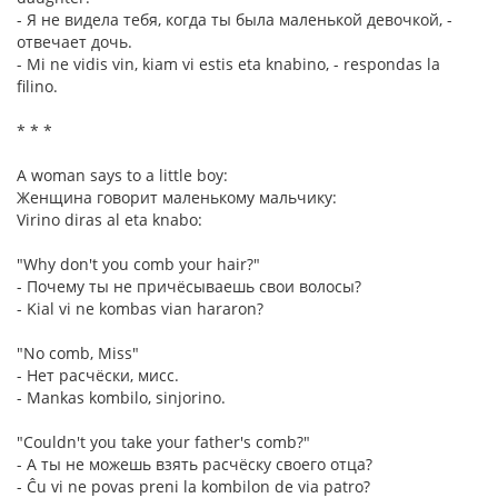
- Я не видела тебя, когда ты была маленькой девочкой, -
отвечает дочь.
- Mi ne vidis vin, kiam vi estis eta knabino, - respondas la
filino.
* * *
A woman says to a little boy:
Женщина говорит маленькому мальчику:
Virino diras al eta knabo:
"Why don't you comb your hair?"
- Почему ты не причёсываешь свои волосы?
- Kial vi ne kombas vian hararon?
"No comb, Miss"
- Нет расчёски, мисс.
- Mankas kombilo, sinjorino.
"Couldn't you take your father's comb?"
- А ты не можешь взять расчёску своего отца?
- Ĉu vi ne povas preni la kombilon de via patro?