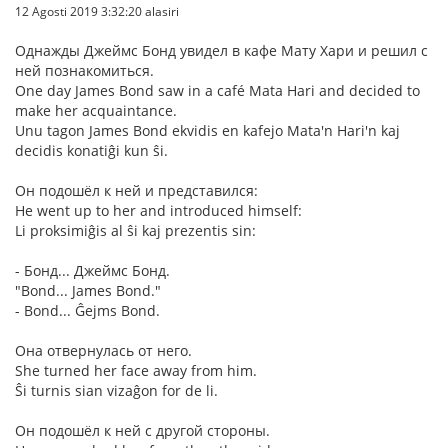
12 Agosti 2019 3:32:20 alasiri
Однажды Джеймс Бонд увидел в кафе Мату Хари и решил с
ней познакомиться.
One day James Bond saw in a café Mata Hari and decided to
make her acquaintance.
Unu tagon James Bond ekvidis en kafejo Mata'n Hari'n kaj
decidis konatiĝi kun ŝi.
Он подошёл к ней и представился:
He went up to her and introduced himself:
Li proksimiĝis al ŝi kaj prezentis sin:
- Бонд... Джеймс Бонд.
"Bond... James Bond."
- Bond... Ĝejms Bond.
Она отвернулась от него.
She turned her face away from him.
Ŝi turnis sian vizaĝon for de li.
Он подошёл к ней с другой стороны.