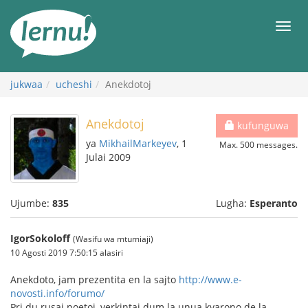
Kwa
maudhui
orod
jukwaa
ucheshi
Anekdotoj
Anekdotoj
kufunguwa
ya
MikhailMarkeyev
, 1
Max. 500 messages.
Julai 2009
Ujumbe:
835
Lugha:
Esperanto
IgorSokoloff
(Wasifu wa mtumiaji)
10 Agosti 2019 7:50:15 alasiri
Anekdoto, jam prezentita en la sajto
http://www.e-
novosti.info/forumo/
Pri du rusaj poetoj, verkintaj dum la unua kvarono de la