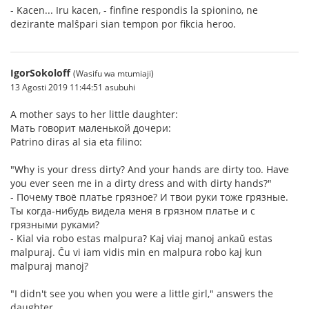
- Kacen... Iru kacen, - finfine respondis la spionino, ne
dezirante malŝpari sian tempon por fikcia heroo.
IgorSokoloff
(Wasifu wa mtumiaji)
13 Agosti 2019 11:44:51 asubuhi
A mother says to her little daughter:
Мать говорит маленькой дочери:
Patrino diras al sia eta filino:
"Why is your dress dirty? And your hands are dirty too. Have
you ever seen me in a dirty dress and with dirty hands?"
- Почему твоё платье грязное? И твои руки тоже грязные.
Ты когда-нибудь видела меня в грязном платье и с
грязными руками?
- Kial via robo estas malpura? Kaj viaj manoj ankaŭ estas
malpuraj. Ĉu vi iam vidis min en malpura robo kaj kun
malpuraj manoj?
"I didn't see you when you were a little girl," answers the
daughter.