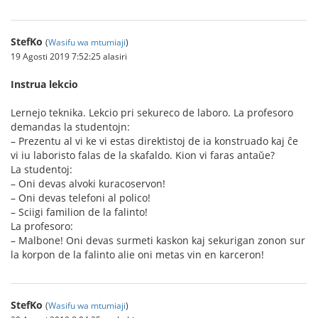
StefKo
(
Wasifu wa mtumiaji
)
19 Agosti 2019 7:52:25 alasiri
Instrua lekcio
Lernejo teknika. Lekcio pri sekureco de laboro. La profesoro
demandas la studentojn:
– Prezentu al vi ke vi estas direktistoj de ia konstruado kaj ĉe
vi iu laboristo falas de la skafaldo. Kion vi faras antaŭe?
La studentoj:
– Oni devas alvoki kuracoservon!
– Oni devas telefoni al polico!
– Sciigi familion de la falinto!
La profesoro:
– Malbone! Oni devas surmeti kaskon kaj sekurigan zonon sur
la korpon de la falinto alie oni metas vin en karceron!
StefKo
(
Wasifu wa mtumiaji
)