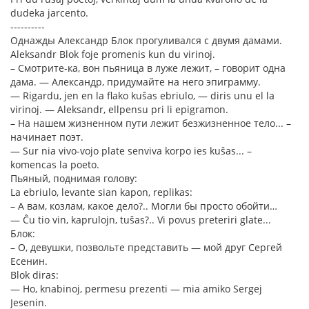
dudeka jarcento.
----------
Однажды Александр Блок прогуливался с двумя дамами.
Aleksandr Blok foje promenis kun du virinoj.
– Смотрите-ка, вон пьяница в луже лежит, – говорит одна
дама. — Александр, придумайте на него эпиграмму.
— Rigardu, jen en la flako kuŝas ebriulo, — diris unu el la
virinoj. — Aleksandr, ellpensu pri li epigramon.
– На нашем жизненном пути лежит безжизненное тело... –
начинает поэт.
— Sur nia vivo-vojo plate senviva korpo ies kuŝas... –
komencas la poeto.
Пьяный, поднимая голову:
La ebriulo, levante sian kapon, replikas:
– А вам, козлам, какое дело?.. Могли бы просто обойти…
— Ĉu tio vin, kaprulojn, tuŝas?.. Vi povus preteriri glate...
Блок:
– О, девушки, позвольте представить — мой друг Сергей
Есенин.
Blok diras:
— Ho, knabinoj, permesu prezenti — mia amiko Sergej
Jesenin.