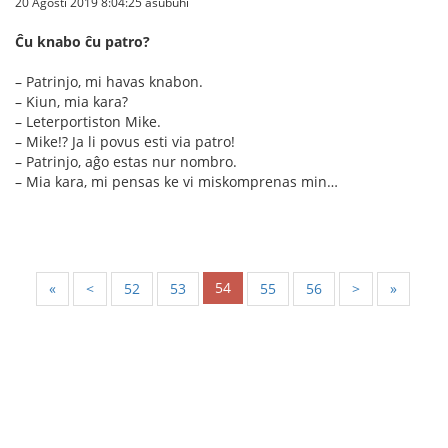
20 Agosti 2019 8:04:25 asubuhi
Ĉu knabo ĉu patro?
– Patrinjo, mi havas knabon.
– Kiun, mia kara?
– Leterportiston Mike.
– Mike!? Ja li povus esti via patro!
– Patrinjo, aĝo estas nur nombro.
– Mia kara, mi pensas ke vi miskomprenas min…
54
«
<
52
53
55
56
>
»