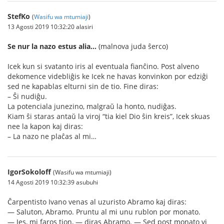
StefKo
(
Wasifu wa mtumiaji
)
13 Agosti 2019 10:32:20 alasiri
Se nur la nazo estus alia…
(malnova juda ŝerco)
Icek kun si svatanto iris al eventuala fianĉino. Post alveno
dekomence videbliĝis ke Icek ne havas konvinkon por edziĝi
sed ne kapablas elturni sin de tio. Fine diras:
– Ŝi nudiĝu.
La potenciala junezino, malgraŭ la honto, nudiĝas.
Kiam ŝi staras antaŭ la viroj “tia kiel Dio ŝin kreis”, Icek skuas
nee la kapon kaj diras:
– La nazo ne plaĉas al mi…
IgorSokoloff
(Wasifu wa mtumiaji)
14 Agosti 2019 10:32:39 asubuhi
Ĉarpentisto Ivano venas al uzuristo Abramo kaj diras:
— Saluton, Abramo. Pruntu al mi unu rublon por monato.
— Jes, mi faros tion, — diras Abramo. — Sed post monato vi