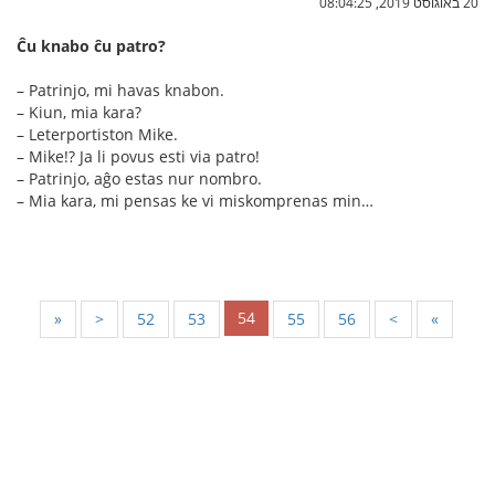
20 באוגוסט 2019, 08:04:25
Ĉu knabo ĉu patro?
– Patrinjo, mi havas knabon.
– Kiun, mia kara?
– Leterportiston Mike.
– Mike!? Ja li povus esti via patro!
– Patrinjo, aĝo estas nur nombro.
– Mia kara, mi pensas ke vi miskomprenas min…
54
«
<
52
53
55
56
>
»