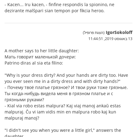
- Kacen... Iru kacen, - finfine respondis la spionino, ne
dezirante malŝpari sian tempon por fikcia heroo.
IgorSokoloff
(הצגת פרופיל)
13 באוגוסט 2019, 11:44:51
A mother says to her little daughter:
Мать говорит маленькой дочери:
Patrino diras al sia eta filino:
"Why is your dress dirty? And your hands are dirty too. Have
you ever seen me in a dirty dress and with dirty hands?"
- Почему твоё платье грязное? И твои руки тоже грязные.
Ты когда-нибудь видела меня в грязном платье и с
грязными руками?
- Kial via robo estas malpura? Kaj viaj manoj ankaŭ estas
malpuraj. Ĉu vi iam vidis min en malpura robo kaj kun
malpuraj manoj?
"I didn't see you when you were a little girl," answers the
daughter.