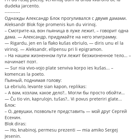
dudeka jarcento.
----------
Однажды Александр Блок прогуливался с двумя дамами.
Aleksandr Blok foje promenis kun du virinoj.
– Смотрите-ка, вон пьяница в луже лежит, – говорит одна
дама. — Александр, придумайте на него эпиграмму.
— Rigardu, jen en la flako kuŝas ebriulo, — diris unu el la
virinoj. — Aleksandr, ellpensu pri li epigramon.
– На нашем жизненном пути лежит безжизненное тело... –
начинает поэт.
— Sur nia vivo-vojo plate senviva korpo ies kuŝas... –
komencas la poeto.
Пьяный, поднимая голову:
La ebriulo, levante sian kapon, replikas:
– А вам, козлам, какое дело?.. Могли бы просто обойти…
— Ĉu tio vin, kaprulojn, tuŝas?.. Vi povus preteriri glate...
Блок:
– О, девушки, позвольте представить — мой друг Сергей
Есенин.
Blok diras:
— Ho, knabinoj, permesu prezenti — mia amiko Sergej
Jesenin.