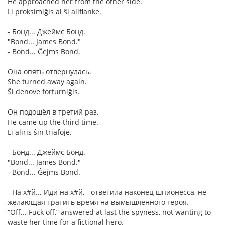
He approached her from the other side.
Li proksimiĝis al ŝi aliflanke.
- Бонд... Джеймс Бонд.
"Bond... James Bond."
- Bond... Ĝejms Bond.
Она опять отвернулась.
She turned away again.
Ŝi denove forturniĝis.
Он подошёл в третий раз.
He came up the third time.
Li aliris ŝin triafoje.
- Бонд... Джеймс Бонд.
"Bond... James Bond."
- Bond... Ĝejms Bond.
- На х#й... Иди на х#й, - ответила наконец шпионесса, не
желающая тратить время на вымышленного героя.
“Off... Fuck off,” answered at last the spyness, not wanting to
waste her time for a fictional hero.