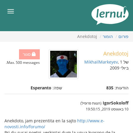
תוכן
עניינים
תפריט
פורום
הומור
Anekdotoj
Anekdotoj
סגור
של
, 1
MikhailMarkeyev
Max. 500 messages.
ביולי 2009
הודעות:
835
שפה:
Esperanto
IgorSokoloff
(הצגת פרופיל)
10 באוגוסט 2019, 19:50:15
Anekdoto, jam prezentita en la sajto
http://www.e-
novosti.info/forumo/
Pri du rusaj poetoj, verkintaj dum la unua kvarono de la