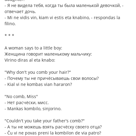
- Я не видела тебя, когда ты была маленькой девочкой, -
отвечает дочь.
- Mi ne vidis vin, kiam vi estis eta knabino, - respondas la
filino.
* * *
A woman says to a little boy:
Женщина говорит маленькому мальчику:
Virino diras al eta knabo:
"Why don't you comb your hair?"
- Почему ты не причёсываешь свои волосы?
- Kial vi ne kombas vian hararon?
"No comb, Miss"
- Нет расчёски, мисс.
- Mankas kombilo, sinjorino.
"Couldn't you take your father's comb?"
- А ты не можешь взять расчёску своего отца?
- Ĉu vi ne povas preni la kombilon de via patro?