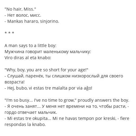
"No hair, Miss."
- Нет волос, мисс.
- Mankas hararo, sinjorino.
* * *
A man says to a little boy:
Мужчина говорит маленькому мальчику:
Viro diras al eta knabo:
"Why, boy, you are so short for your age!"
- Слушай, паренёк, ты слишком низкорослый для своего
возраста!
- Hej, bubo, vi estas tre malalta por via aĝo!
"I'm so busy... I've no time to grow," proudly answers the boy.
- Я очень занят... У меня нет времени на то, чтобы расти, -
гордо отвечает мальчик.
- Mi estas tre okupita... Mi ne havas tempon por kreski, - fiere
respondas la knabo.