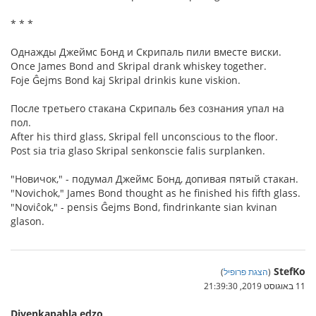
* * *
Однажды Джеймс Бонд и Скрипаль пили вместе виски.
Once James Bond and Skripal drank whiskey together.
Foje Ĝejms Bond kaj Skripal drinkis kune viskion.
После третьего стакана Скрипаль без сознания упал на
пол.
After his third glass, Skripal fell unconscious to the floor.
Post sia tria glaso Skripal senkonscie falis surplanken.
"Новичок," - подумал Джеймс Бонд, допивая пятый стакан.
"Novichok," James Bond thought as he finished his fifth glass.
"Noviĉok," - pensis Ĝejms Bond, findrinkante sian kvinan
glason.
StefKo
(
הצגת פרופיל
)
11 באוגוסט 2019, 21:39:30
Divenkapabla edzo