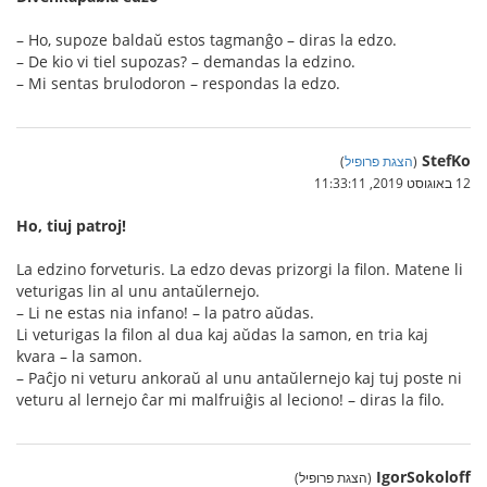
– Ho, supoze baldaŭ estos tagmanĝo – diras la edzo.
– De kio vi tiel supozas? – demandas la edzino.
– Mi sentas brulodoron – respondas la edzo.
StefKo
(
הצגת פרופיל
)
12 באוגוסט 2019, 11:33:11
Ho, tiuj patroj!
La edzino forveturis. La edzo devas prizorgi la filon. Matene li
veturigas lin al unu antaŭlernejo.
– Li ne estas nia infano! – la patro aŭdas.
Li veturigas la filon al dua kaj aŭdas la samon, en tria kaj
kvara – la samon.
– Paĉjo ni veturu ankoraŭ al unu antaŭlernejo kaj tuj poste ni
veturu al lernejo ĉar mi malfruiĝis al leciono! – diras la filo.
IgorSokoloff
(הצגת פרופיל)