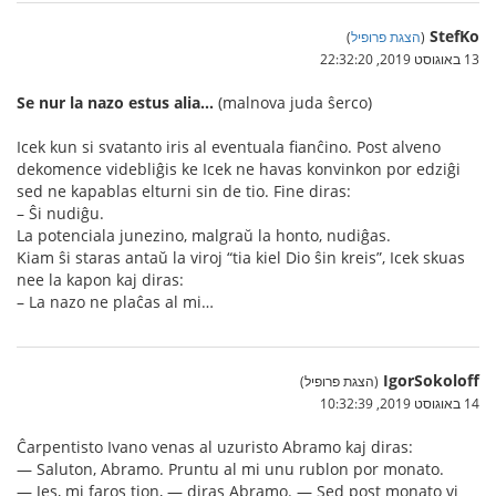
StefKo
(
הצגת פרופיל
)
13 באוגוסט 2019, 22:32:20
Se nur la nazo estus alia…
(malnova juda ŝerco)
Icek kun si svatanto iris al eventuala fianĉino. Post alveno
dekomence videbliĝis ke Icek ne havas konvinkon por edziĝi
sed ne kapablas elturni sin de tio. Fine diras:
– Ŝi nudiĝu.
La potenciala junezino, malgraŭ la honto, nudiĝas.
Kiam ŝi staras antaŭ la viroj “tia kiel Dio ŝin kreis”, Icek skuas
nee la kapon kaj diras:
– La nazo ne plaĉas al mi…
IgorSokoloff
(הצגת פרופיל)
14 באוגוסט 2019, 10:32:39
Ĉarpentisto Ivano venas al uzuristo Abramo kaj diras:
— Saluton, Abramo. Pruntu al mi unu rublon por monato.
— Jes, mi faros tion, — diras Abramo. — Sed post monato vi