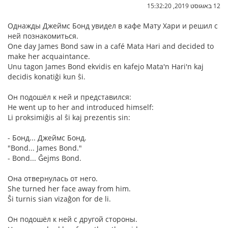
12 באוגוסט 2019, 15:32:20
Однажды Джеймс Бонд увидел в кафе Мату Хари и решил с
ней познакомиться.
One day James Bond saw in a café Mata Hari and decided to
make her acquaintance.
Unu tagon James Bond ekvidis en kafejo Mata'n Hari'n kaj
decidis konatiĝi kun ŝi.
Он подошёл к ней и представился:
He went up to her and introduced himself:
Li proksimiĝis al ŝi kaj prezentis sin:
- Бонд... Джеймс Бонд.
"Bond... James Bond."
- Bond... Ĝejms Bond.
Она отвернулась от него.
She turned her face away from him.
Ŝi turnis sian vizaĝon for de li.
Он подошёл к ней с другой стороны.