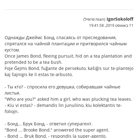
IgorSokoloff
(הצגת פרופיל)
11 באוגוסט 2019, 19:41:58
Однажды Джеймс Бонд, спасаясь от преследования,
спрятался на чайной плантации и притворился чайным
кустом.
Once James Bond, fleeing pursuit, hid on a tea plantation and
pretended to be a tea bush.
Foje Ĝejms Bond, fuĝante de persekuto, kaŝiĝis sur te-plantejo
kaj ŝajnigis ke li estas te-arbusto.
- Ты кто? - спросила его девушка, собиравшая чайные
листья.
"Who are you?" asked him a girl, who was plucking tea leaves.
- Kiu vi estas? - demandis lin junuliino, kiu kolektantis te-
foliojn.
- Бонд... Брук Бонд, - ответил суперагент.
"Bond ... Brooke Bond," answered the super agent.
- Bond ... Bruk Bond, - respondis la super-agento.