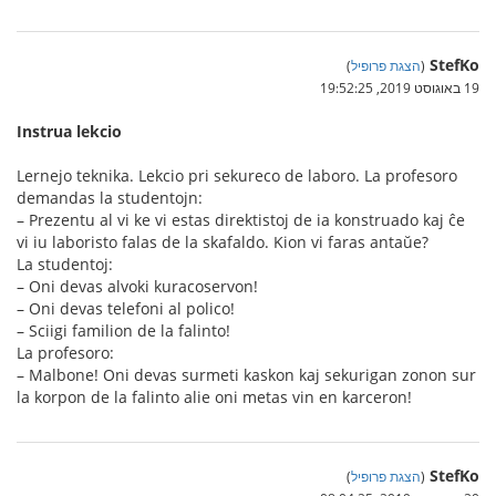
StefKo
(
הצגת פרופיל
)
19 באוגוסט 2019, 19:52:25
Instrua lekcio
Lernejo teknika. Lekcio pri sekureco de laboro. La profesoro
demandas la studentojn:
– Prezentu al vi ke vi estas direktistoj de ia konstruado kaj ĉe
vi iu laboristo falas de la skafaldo. Kion vi faras antaŭe?
La studentoj:
– Oni devas alvoki kuracoservon!
– Oni devas telefoni al polico!
– Sciigi familion de la falinto!
La profesoro:
– Malbone! Oni devas surmeti kaskon kaj sekurigan zonon sur
la korpon de la falinto alie oni metas vin en karceron!
StefKo
(
הצגת פרופיל
)