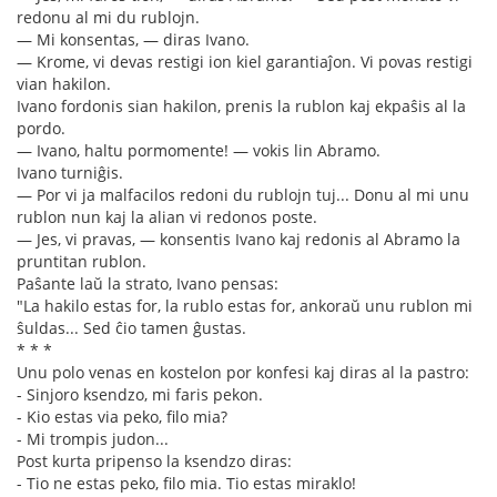
redonu al mi du rublojn.
— Mi konsentas, — diras Ivano.
— Krome, vi devas restigi ion kiel garantiaĵon. Vi povas restigi
vian hakilon.
Ivano fordonis sian hakilon, prenis la rublon kaj ekpaŝis al la
pordo.
— Ivano, haltu pormomente! — vokis lin Abramo.
Ivano turniĝis.
— Por vi ja malfacilos redoni du rublojn tuj... Donu al mi unu
rublon nun kaj la alian vi redonos poste.
— Jes, vi pravas, — konsentis Ivano kaj redonis al Abramo la
pruntitan rublon.
Paŝante laŭ la strato, Ivano pensas:
"La hakilo estas for, la rublo estas for, ankoraŭ unu rublon mi
ŝuldas... Sed ĉio tamen ĝustas.
* * *
Unu polo venas en kostelon por konfesi kaj diras al la pastro:
- Sinjoro ksendzo, mi faris pekon.
- Kio estas via peko, filo mia?
- Mi trompis judon...
Post kurta pripenso la ksendzo diras:
- Tio ne estas peko, filo mia. Tio estas miraklo!