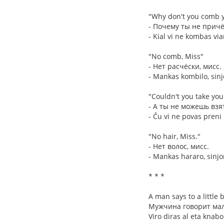
"Why don't you comb y
- Почему ты не прич
- Kial vi ne kombas vi
"No comb, Miss"
- Нет расчёски, мисс.
- Mankas kombilo, sinj
"Couldn't you take you
- А ты не можешь взя
- Ĉu vi ne povas preni
"No hair, Miss."
- Нет волос, мисс.
- Mankas hararo, sinjo
* * *
A man says to a little 
Мужчина говорит мал
Viro diras al eta knabo