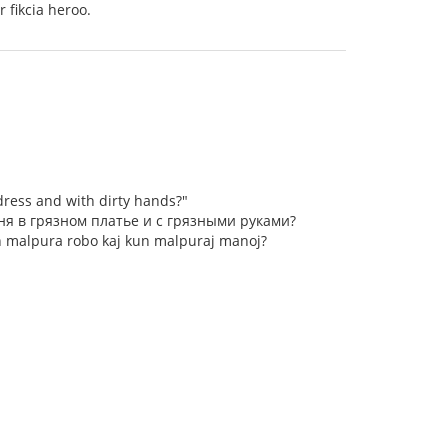
 fikcia heroo.
dress and with dirty hands?"
еня в грязном платье и с грязными руками?
 en malpura robo kaj kun malpuraj manoj?