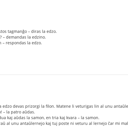
tos tagmanĝo – diras la edzo.
as? – demandas la edzino.
n – respondas la edzo.
a edzo devas prizorgi la filon. Matene li veturigas lin al unu antaŭl
o! – la patro aŭdas.
l dua kaj aŭdas la samon, en tria kaj kvara – la samon.
aŭ al unu antaŭlernejo kaj tuj poste ni veturu al lernejo ĉar mi malfru