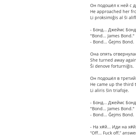
Он подошёл к ней с д
He approached her fro
Li proksimiĝis al ŝi alif
- Бонд... Джеймс Бонд
"Bond... James Bond."
- Bond... Ĝejms Bond.
Она опять отвернула
She turned away again
Ŝi denove forturniĝis.
Он подошёл в третий
He came up the third 
Li aliris ŝin triafoje.
- Бонд... Джеймс Бонд
"Bond... James Bond."
- Bond... Ĝejms Bond.
- На х#й... Иди на х
“Off... Fuck off,” answ