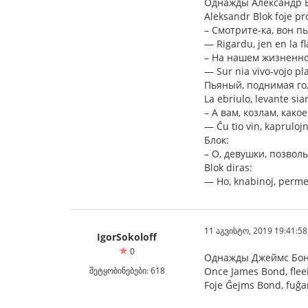
Однажды Александр Б
Aleksandr Blok foje pr
– Смотрите-ка, вон п
— Rigardu, jen en la fl
– На нашем жизненном
— Sur nia vivo-vojo pl
Пьяный, поднимая го
La ebriulo, levante sia
– А вам, козлам, како
— Ĉu tio vin, kaprulojn,
Блок:
– О, девушки, позвол
Blok diras:
— Ho, knabinoj, perme
11 აგვისტო, 2019 19:41:58
IgorSokoloff
0
Однажды Джеймс Бонд
შეტყობინებები: 618
Once James Bond, fleei
Foje Ĝejms Bond, fuĝant