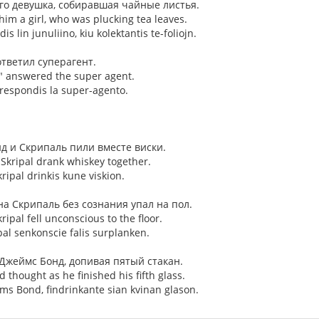
 его девушка, собиравшая чайные листья.
im a girl, who was plucking tea leaves.
is lin junuliino, kiu kolektantis te-foliojn.
 ответил суперагент.
," answered the super agent.
- respondis la super-agento.
 и Скрипаль пили вместе виски.
kripal drank whiskey together.
ripal drinkis kune viskion.
на Скрипаль без сознания упал на пол.
kripal fell unconscious to the floor.
ipal senkonscie falis surplanken.
 Джеймс Бонд, допивая пятый стакан.
 thought as he finished his fifth glass.
jms Bond, findrinkante sian kvinan glason.