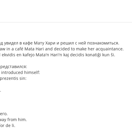
 увидел в кафе Мату Хари и решил с ней познакомиться.
w in a café Mata Hari and decided to make her acquaintance.
kvidis en kafejo Mata'n Hari'n kaj decidis konatiĝi kun ŝi.
представился:
 introduced himself:
 prezentis sin:
.
его.
way from him.
or de li.