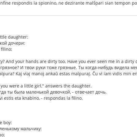
 finfine respondis la spionino, ne dezirante malŝpari sian tempon por
ittle daughter:
кой дочери:
filino:
ty? And your hands are dirty too. Have you ever seen me in a dirty 
 грязное? И твои руки тоже грязные. Ты когда-нибудь видела м
malpura? Kaj viaj manoj ankaŭ estas malpuraj. Ĉu vi iam vidis min
you were a little girl," answers the daughter.
огда ты была маленькой девочкой, - отвечает дочь.
vi estis eta knabino, - respondas la filino.
e boy:
ленькому мальчику:
bo: