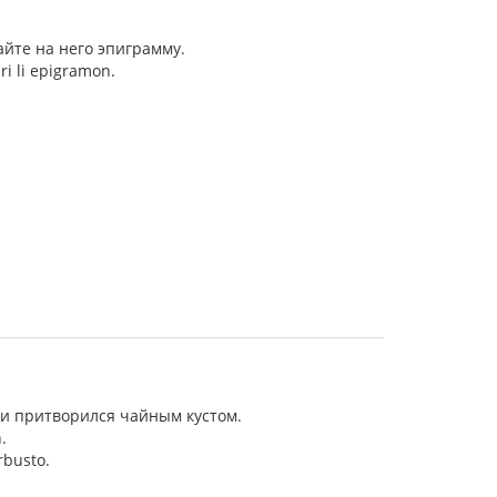
айте на него эпиграмму.
ri li epigramon.
 и притворился чайным кустом.
.
rbusto.