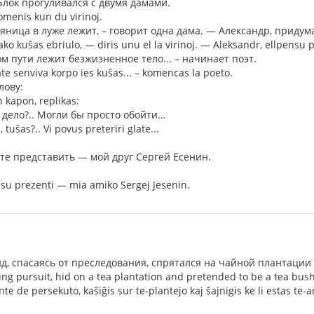
лок прогуливался с двумя дамами.
omenis kun du virinoj.
ьяница в луже лежит, – говорит одна дама. — Александр, придум
ako kuŝas ebriulo, — diris unu el la virinoj. — Aleksandr, ellpensu p
 пути лежит безжизненное тело... – начинает поэт.
ate senviva korpo ies kuŝas... – komencas la poeto.
лову:
n kapon, replikas:
е дело?.. Могли бы просто обойти…
 tuŝas?.. Vi povus preteriri glate...
ьте представить — мой друг Сергей Есенин.
su prezenti — mia amiko Sergej Jesenin.
, спасаясь от преследования, спрятался на чайной плантации
ng pursuit, hid on a tea plantation and pretended to be a tea bush
e de persekuto, kaŝiĝis sur te-plantejo kaj ŝajnigis ke li estas te-a