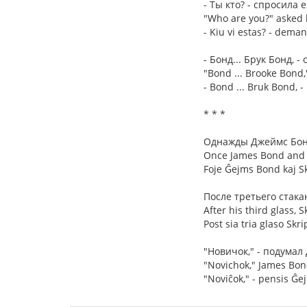
- Ты кто? - спросила
"Who are you?" asked h
- Kiu vi estas? - demand
- Бонд... Брук Бонд, -
"Bond ... Brooke Bond
- Bond ... Bruk Bond, 
* * *
Однажды Джеймс Бонд
Once James Bond and S
Foje Ĝejms Bond kaj Sk
После третьего стака
After his third glass, S
Post sia tria glaso Skr
"Новичок," - подумал
"Novichok," James Bond
"Noviĉok," - pensis Ĝe