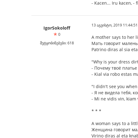
- Kacen... Iru kacen, -
13 აგვისტო, 2019 11:44:51
IgorSokoloff
0
A mother says to her l
შეტყობინებები: 618
Мать говорит малень
Patrino diras al sia eta 
"Why is your dress dir
- Почему твоё платье
- Kial via robo estas 
"I didn't see you when 
- Я не видела тебя, к
- Mi ne vidis vin, kiam 
* * *
A woman says to a littl
Женщина говорит ма
Virino diras al eta kna