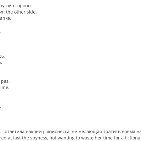
ругой стороны.
m the other side.
lanke.
.
сь.
.
 раз.
time.
.
#й, - ответила наконец шпионесса, не желающая тратить время 
ered at last the spyness, not wanting to waste her time for a fictiona