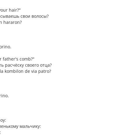
our hair?"
ёсываешь свои волосы?
an hararon?
orino.
r father's comb?"
ть расчёску своего отца?
 la kombilon de via patro?
rino.
boy:
енькому мальчику:
: