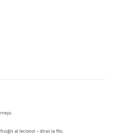
ernejo.
iĝis al leciono! – diras la filo.