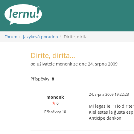
Přejít
k
obsahu
Fórum
Jazyková poradna
Dirite, dirita...
Dirite, dirita...
od uživatele mononk ze dne 24. srpna 2009
Příspěvky:
8
24. srpna 2009 19:22:23
mononk
0
Mi legas ie: "Tio dirite"
Příspěvky: 10
Kiel estas la ĝusta e
Anticipe dankon!