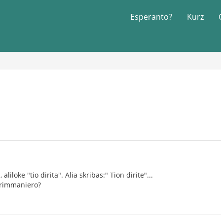
Esperanto?
Kurz
, aliloke "tio dirita". Alia skribas:" Tion dirite"...
sprimmaniero?