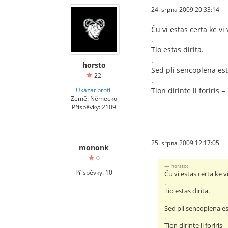
24. srpna 2009 20:33:14
Ĉu vi estas certa ke vi
.
Tio estas dirita.
.
horsto
Sed pli sencoplena est
22
.
Ukázat profil
Tion dirinte li foriris = 
Země: Německo
Příspěvky: 2109
25. srpna 2009 12:17:05
mononk
0
horsto:
Příspěvky: 10
Ĉu vi estas certa ke v
.
Tio estas dirita.
.
Sed pli sencoplena es
.
Tion dirinte li foriris =