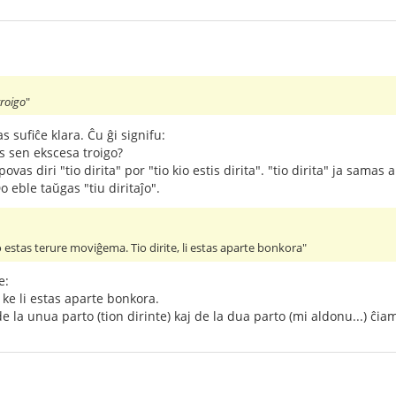
troigo
"
s sufiĉe klara. Ĉu ĝi signifu:
tas sen ekscesa troigo?
vas diri "tio dirita" por "tio kio estis dirita". "tio dirita" ja samas al
Do eble taŭgas "tiu diritaĵo".
estas terure moviĝema. Tio dirite, li estas aparte bonkora"
e:
 ke li estas aparte bonkora.
e la unua parto (tion dirinte) kaj de la dua parto (mi aldonu...) ĉia