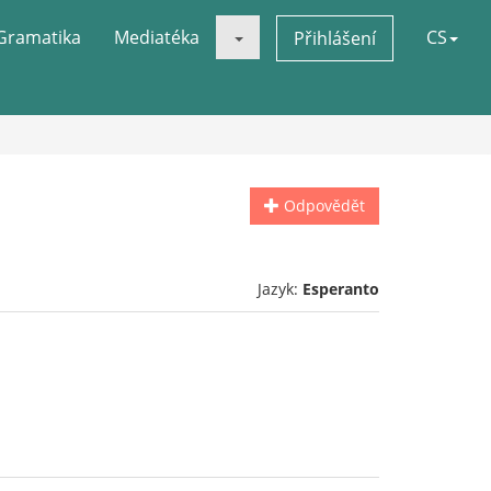
Gramatika
Mediatéka
CS
Přihlášení
Odpovědět
Jazyk:
Esperanto