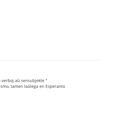
 I-verboj aŭ sensubjekte "
rusismo, tamen laŭlega en Esperanto