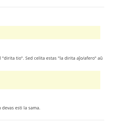
 "dirita tio". Sed celita estas "la dirita aĵo/afero" aŭ
m devas esti la sama.