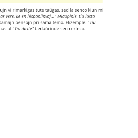
iujn vi rimarkigas tute taŭgas, sed la senco kiun mi
stas vere, ke en hispanlinvaj..." Miaopinie, tia lasta
alsamajn pensojn pri sama temo. Ekzemple: "
Tiu
nas al "
Tio dirite"
bedaŭrinde sen certeco.