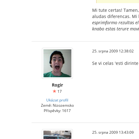
Mi tute certas! Tamen, 
aludas diferencas. Mi 
esprimformo rezultas el 
knabo estas terure movi
25. srpna 2009 12:38:02
Se vi celas 'esti dirinte
Rogir
17
Ukázat profil
Země: Nizozemsko
Příspěvky: 1617
25. srpna 2009 13:43:09