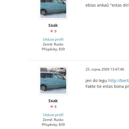
eblas ankaŭ "estas dirit
Sxak
9
Ukázat profil
Země: Rusko
Příspěvky: 839
25. srpna 2009 13:47:46
jen do legu
http://ber
Fakte tie estas bona pr
Sxak
9
Ukázat profil
Země: Rusko
Příspěvky: 839