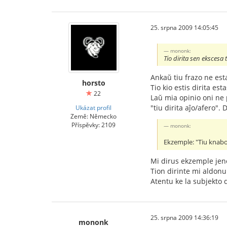
25. srpna 2009 14:05:45
mononk:
Tio dirita sen ekscesa 
Ankaŭ tiu frazo ne esta
horsto
Tio kio estis dirita es
22
Laŭ mia opinio oni ne po
"tiu dirita aĵo/afero". 
Ukázat profil
Země: Německo
Příspěvky: 2109
mononk:
Ekzemple: "Tiu knabo 
Mi dirus ekzemple jen
Tion dirinte mi aldonu
Atentu ke la subjekto d
25. srpna 2009 14:36:19
mononk