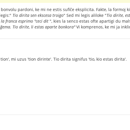
bonvolu pardoni, ke mi ne estis sufiĉe eksplicita. Fakte, la formoj k
legis:"
Tio dirita sen ekscesa troigo
" Sed mi legis aliloke "
Tio dirite, e
la franca esprimo "ceci dit
", kies la senco estas ofte apartigi du m
ĝema. Tio dirite, li estas aparte bonkora"
Vi komprenos, ke mi ja inkli
 tion', mi uzus 'tion dirinte'. Tio dirita signifus 'tio, kio estas dirita'.