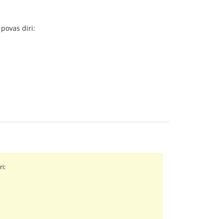
 povas diri:
ri: