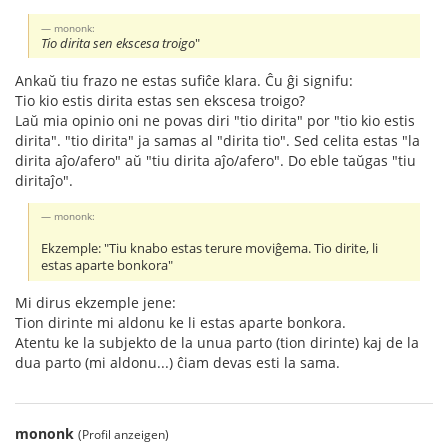
mononk:
Tio dirita sen ekscesa troigo
"
Ankaŭ tiu frazo ne estas sufiĉe klara. Ĉu ĝi signifu:
Tio kio estis dirita estas sen ekscesa troigo?
Laŭ mia opinio oni ne povas diri "tio dirita" por "tio kio estis
dirita". "tio dirita" ja samas al "dirita tio". Sed celita estas "la
dirita aĵo/afero" aŭ "tiu dirita aĵo/afero". Do eble taŭgas "tiu
diritaĵo".
mononk:
Ekzemple: "Tiu knabo estas terure moviĝema. Tio dirite, li
estas aparte bonkora"
Mi dirus ekzemple jene:
Tion dirinte mi aldonu ke li estas aparte bonkora.
Atentu ke la subjekto de la unua parto (tion dirinte) kaj de la
dua parto (mi aldonu...) ĉiam devas esti la sama.
mononk
(Profil anzeigen)