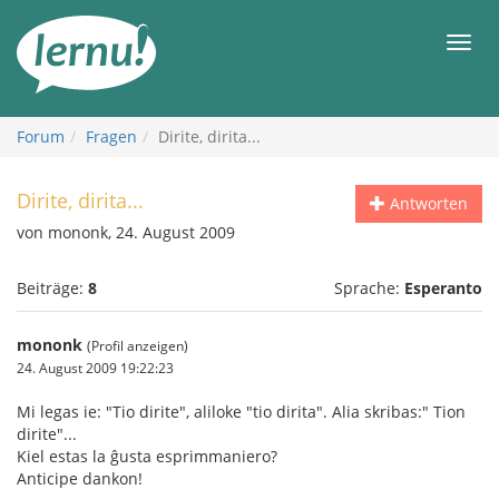
Zum
Inhalt
Men
Forum
Fragen
Dirite, dirita...
Dirite, dirita...
Antworten
von mononk, 24. August 2009
Beiträge:
8
Sprache:
Esperanto
mononk
(Profil anzeigen)
24. August 2009 19:22:23
Mi legas ie: "Tio dirite", aliloke "tio dirita". Alia skribas:" Tion
dirite"...
Kiel estas la ĝusta esprimmaniero?
Anticipe dankon!