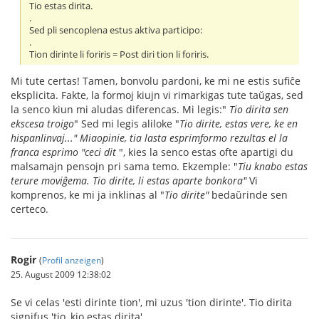
Tio estas dirita.
.
Sed pli sencoplena estus aktiva participo:
.
Tion dirinte li foriris = Post diri tion li foriris.
Mi tute certas! Tamen, bonvolu pardoni, ke mi ne estis sufiĉe
eksplicita. Fakte, la formoj kiujn vi rimarkigas tute taŭgas, sed
la senco kiun mi aludas diferencas. Mi legis:"
Tio dirita sen
ekscesa troigo
" Sed mi legis aliloke "
Tio dirite, estas vere, ke en
hispanlinvaj..." Miaopinie, tia lasta esprimformo rezultas el la
franca esprimo "ceci dit
", kies la senco estas ofte apartigi du
malsamajn pensojn pri sama temo. Ekzemple: "
Tiu knabo estas
terure moviĝema. Tio dirite, li estas aparte bonkora"
Vi
komprenos, ke mi ja inklinas al "
Tio dirite"
bedaŭrinde sen
certeco.
Rogir
(
Profil anzeigen
)
25. August 2009 12:38:02
Se vi celas 'esti dirinte tion', mi uzus 'tion dirinte'. Tio dirita
signifus 'tio, kio estas dirita'.