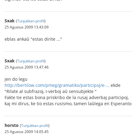
Sxak
(
Tunjukkan profil
)
25 Agustus 2009 13.43.09
eblas ankaŭ "estas dirite ..."
Sxak
(
Tunjukkan profil
)
25 Agustus 2009 13.47.46
jen do legu
http://bertilow.com/pmeg/gramatiko/participoj/e-...
ekde
"Rilate al subfrazoj, I-verboj aŭ sensubjekte "
Fakte tie estas bona priskribo de la rusaj adverbaj participoj,
kaj mi dirus, ke tio estas rusismo, tamen laŭlega en Esperanto
horsto
(
Tunjukkan profil
)
25 Agustus 2009 14.05.45