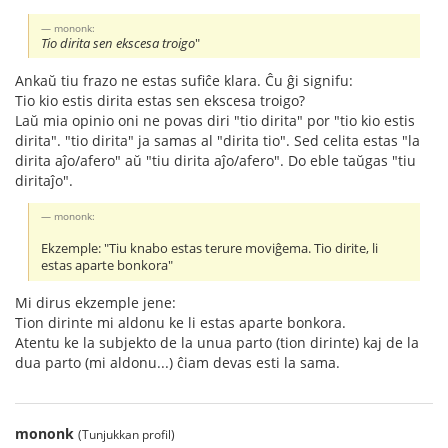
mononk:
Tio dirita sen ekscesa troigo
"
Ankaŭ tiu frazo ne estas sufiĉe klara. Ĉu ĝi signifu:
Tio kio estis dirita estas sen ekscesa troigo?
Laŭ mia opinio oni ne povas diri "tio dirita" por "tio kio estis
dirita". "tio dirita" ja samas al "dirita tio". Sed celita estas "la
dirita aĵo/afero" aŭ "tiu dirita aĵo/afero". Do eble taŭgas "tiu
diritaĵo".
mononk:
Ekzemple: "Tiu knabo estas terure moviĝema. Tio dirite, li
estas aparte bonkora"
Mi dirus ekzemple jene:
Tion dirinte mi aldonu ke li estas aparte bonkora.
Atentu ke la subjekto de la unua parto (tion dirinte) kaj de la
dua parto (mi aldonu...) ĉiam devas esti la sama.
mononk
(Tunjukkan profil)