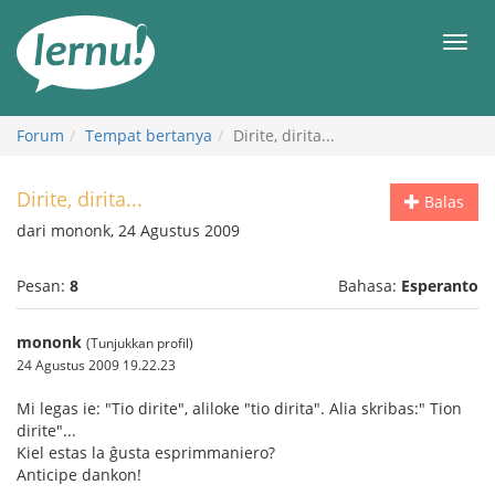
Ke
daftar
Men
isi
Forum
Tempat bertanya
Dirite, dirita...
Dirite, dirita...
Balas
dari mononk, 24 Agustus 2009
Pesan:
8
Bahasa:
Esperanto
mononk
(Tunjukkan profil)
24 Agustus 2009 19.22.23
Mi legas ie: "Tio dirite", aliloke "tio dirita". Alia skribas:" Tion
dirite"...
Kiel estas la ĝusta esprimmaniero?
Anticipe dankon!