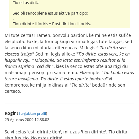
Tio estas dirita.
.
Sed pli sencoplena estus aktiva participo:
.
Tion dirinte li foriris = Post diri tion li foriris.
Mi tute certas! Tamen, bonvolu pardoni, ke mi ne estis sufiĉe
eksplicita. Fakte, la formoj kiujn vi rimarkigas tute taŭgas, sed
la senco kiun mi aludas diferencas. Mi legis:"
Tio dirita sen
ekscesa troigo
" Sed mi legis aliloke "
Tio dirite, estas vere, ke en
hispanlinvaj..." Miaopinie, tia lasta esprimformo rezultas el la
franca esprimo "ceci dit
", kies la senco estas ofte apartigi du
malsamajn pensojn pri sama temo. Ekzemple: "
Tiu knabo estas
terure moviĝema. Tio dirite, li estas aparte bonkora"
Vi
komprenos, ke mi ja inklinas al "
Tio dirite"
bedaŭrinde sen
certeco.
Rogir
(
Tunjukkan profil
)
25 Agustus 2009 12.38.02
Se vi celas 'esti dirinte tion', mi uzus 'tion dirinte'. Tio dirita
signifus 'tio, kio estas dirita'.