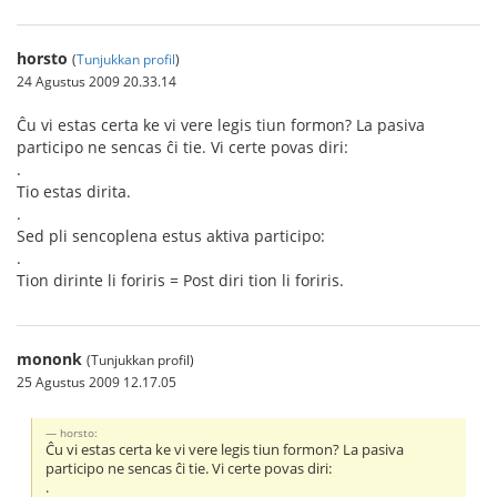
horsto
(
Tunjukkan profil
)
24 Agustus 2009 20.33.14
Ĉu vi estas certa ke vi vere legis tiun formon? La pasiva
participo ne sencas ĉi tie. Vi certe povas diri:
.
Tio estas dirita.
.
Sed pli sencoplena estus aktiva participo:
.
Tion dirinte li foriris = Post diri tion li foriris.
mononk
(Tunjukkan profil)
25 Agustus 2009 12.17.05
horsto:
Ĉu vi estas certa ke vi vere legis tiun formon? La pasiva
participo ne sencas ĉi tie. Vi certe povas diri:
.