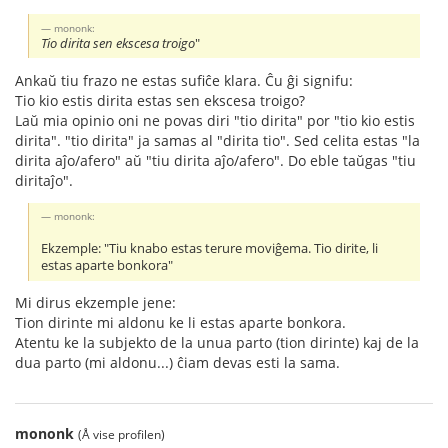
mononk:
Tio dirita sen ekscesa troigo
"
Ankaŭ tiu frazo ne estas sufiĉe klara. Ĉu ĝi signifu:
Tio kio estis dirita estas sen ekscesa troigo?
Laŭ mia opinio oni ne povas diri "tio dirita" por "tio kio estis
dirita". "tio dirita" ja samas al "dirita tio". Sed celita estas "la
dirita aĵo/afero" aŭ "tiu dirita aĵo/afero". Do eble taŭgas "tiu
diritaĵo".
mononk:
Ekzemple: "Tiu knabo estas terure moviĝema. Tio dirite, li
estas aparte bonkora"
Mi dirus ekzemple jene:
Tion dirinte mi aldonu ke li estas aparte bonkora.
Atentu ke la subjekto de la unua parto (tion dirinte) kaj de la
dua parto (mi aldonu...) ĉiam devas esti la sama.
mononk
(Å vise profilen)