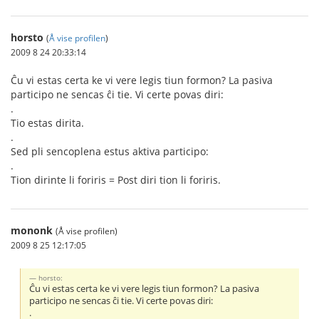
horsto
(
Å vise profilen
)
2009 8 24 20:33:14
Ĉu vi estas certa ke vi vere legis tiun formon? La pasiva
participo ne sencas ĉi tie. Vi certe povas diri:
.
Tio estas dirita.
.
Sed pli sencoplena estus aktiva participo:
.
Tion dirinte li foriris = Post diri tion li foriris.
mononk
(Å vise profilen)
2009 8 25 12:17:05
horsto:
Ĉu vi estas certa ke vi vere legis tiun formon? La pasiva
participo ne sencas ĉi tie. Vi certe povas diri:
.