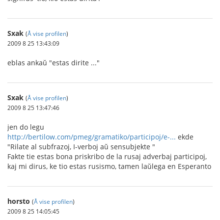
Sxak
(
Å vise profilen
)
2009 8 25 13:43:09
eblas ankaŭ "estas dirite ..."
Sxak
(
Å vise profilen
)
2009 8 25 13:47:46
jen do legu
http://bertilow.com/pmeg/gramatiko/participoj/e-...
ekde
"Rilate al subfrazoj, I-verboj aŭ sensubjekte "
Fakte tie estas bona priskribo de la rusaj adverbaj participoj,
kaj mi dirus, ke tio estas rusismo, tamen laŭlega en Esperanto
horsto
(
Å vise profilen
)
2009 8 25 14:05:45