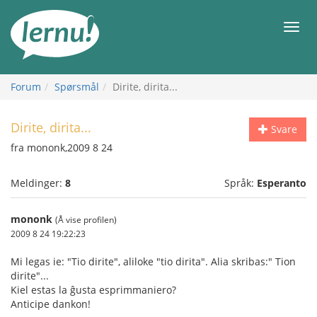
Til
innholdet
Meny
Forum
Spørsmål
Dirite, dirita...
Dirite, dirita...
Svare
fra mononk,2009 8 24
Meldinger:
8
Språk:
Esperanto
mononk
(Å vise profilen)
2009 8 24 19:22:23
Mi legas ie: "Tio dirite", aliloke "tio dirita". Alia skribas:" Tion
dirite"...
Kiel estas la ĝusta esprimmaniero?
Anticipe dankon!