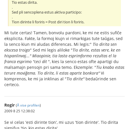
Tio estas dirita.
.
Sed pli sencoplena estus aktiva participo:
.
Tion dirinte li foriris = Post diri tion li foriris.
Mi tute certas! Tamen, bonvolu pardoni, ke mi ne estis sufiĉe
eksplicita. Fakte, la formoj kiujn vi rimarkigas tute taŭgas, sed
la senco kiun mi aludas diferencas. Mi legis:"
Tio dirita sen
ekscesa troigo
" Sed mi legis aliloke "
Tio dirite, estas vere, ke en
hispanlinvaj..." Miaopinie, tia lasta esprimformo rezultas el la
franca esprimo "ceci dit
", kies la senco estas ofte apartigi du
malsamajn pensojn pri sama temo. Ekzemple: "
Tiu knabo estas
terure moviĝema. Tio dirite, li estas aparte bonkora"
Vi
komprenos, ke mi ja inklinas al "
Tio dirite"
bedaŭrinde sen
certeco.
Rogir
(
Å vise profilen
)
2009 8 25 12:38:02
Se vi celas 'esti dirinte tion', mi uzus 'tion dirinte'. Tio dirita
signifus 'tio, kio estas dirita'.