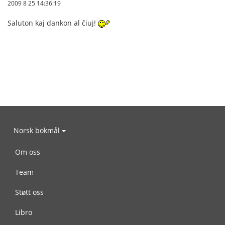
2009 8 25 14:36:19
Saluton kaj dankon al ĉiuj!
Norsk bokmål
Om oss
Team
Støtt oss
Libro