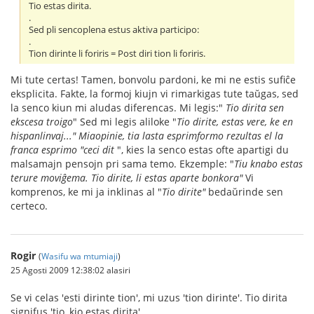
Tio estas dirita.
.
Sed pli sencoplena estus aktiva participo:
.
Tion dirinte li foriris = Post diri tion li foriris.
Mi tute certas! Tamen, bonvolu pardoni, ke mi ne estis sufiĉe
eksplicita. Fakte, la formoj kiujn vi rimarkigas tute taŭgas, sed
la senco kiun mi aludas diferencas. Mi legis:"
Tio dirita sen
ekscesa troigo
" Sed mi legis aliloke "
Tio dirite, estas vere, ke en
hispanlinvaj..." Miaopinie, tia lasta esprimformo rezultas el la
franca esprimo "ceci dit
", kies la senco estas ofte apartigi du
malsamajn pensojn pri sama temo. Ekzemple: "
Tiu knabo estas
terure moviĝema. Tio dirite, li estas aparte bonkora"
Vi
komprenos, ke mi ja inklinas al "
Tio dirite"
bedaŭrinde sen
certeco.
Rogir
(
Wasifu wa mtumiaji
)
25 Agosti 2009 12:38:02 alasiri
Se vi celas 'esti dirinte tion', mi uzus 'tion dirinte'. Tio dirita
signifus 'tio, kio estas dirita'.