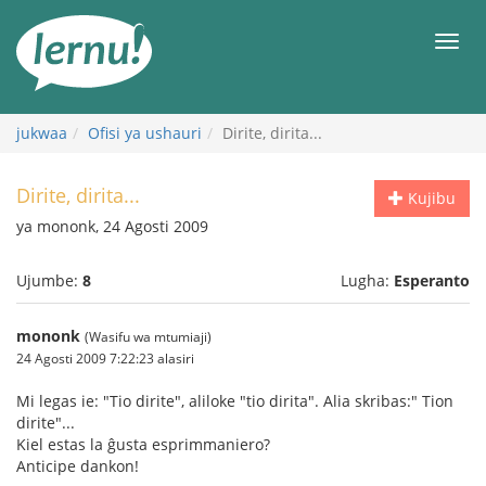
Kwa
maudhui
orod
jukwaa
Ofisi ya ushauri
Dirite, dirita...
Dirite, dirita...
Kujibu
ya mononk, 24 Agosti 2009
Ujumbe:
8
Lugha:
Esperanto
mononk
(Wasifu wa mtumiaji)
24 Agosti 2009 7:22:23 alasiri
Mi legas ie: "Tio dirite", aliloke "tio dirita". Alia skribas:" Tion
dirite"...
Kiel estas la ĝusta esprimmaniero?
Anticipe dankon!