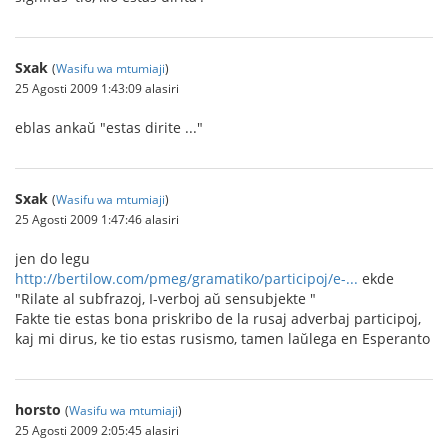
Sxak
(
Wasifu wa mtumiaji
)
25 Agosti 2009 1:43:09 alasiri
eblas ankaŭ "estas dirite ..."
Sxak
(
Wasifu wa mtumiaji
)
25 Agosti 2009 1:47:46 alasiri
jen do legu
http://bertilow.com/pmeg/gramatiko/participoj/e-...
ekde
"Rilate al subfrazoj, I-verboj aŭ sensubjekte "
Fakte tie estas bona priskribo de la rusaj adverbaj participoj,
kaj mi dirus, ke tio estas rusismo, tamen laŭlega en Esperanto
horsto
(
Wasifu wa mtumiaji
)
25 Agosti 2009 2:05:45 alasiri