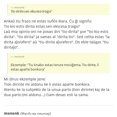
mononk:
Tio dirita sen ekscesa troigo
"
Ankaŭ tiu frazo ne estas sufiĉe klara. Ĉu ĝi signifu:
Tio kio estis dirita estas sen ekscesa troigo?
Laŭ mia opinio oni ne povas diri "tio dirita" por "tio kio estis
dirita". "tio dirita" ja samas al "dirita tio". Sed celita estas "la
dirita aĵo/afero" aŭ "tiu dirita aĵo/afero". Do eble taŭgas "tiu
diritaĵo".
mononk:
Ekzemple: "Tiu knabo estas terure moviĝema. Tio dirite, li
estas aparte bonkora"
Mi dirus ekzemple jene:
Tion dirinte mi aldonu ke li estas aparte bonkora.
Atentu ke la subjekto de la unua parto (tion dirinte) kaj de la
dua parto (mi aldonu...) ĉiam devas esti la sama.
mononk
(Wasifu wa mtumiaji)