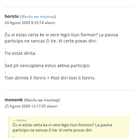
horsto
(
Wasifu wa mtumiaji
)
24 Agosti 2009 8:33:14 alasiri
Ĉu vi estas certa ke vi vere legis tiun formon? La pasiva
participo ne sencas ĉi tie. Vi certe povas diri:
.
Tio estas dirita.
.
Sed pli sencoplena estus aktiva participo:
.
Tion dirinte li foriris = Post diri tion li foriris.
mononk
(Wasifu wa mtumiaji)
25 Agosti 2009 12:17:05 alasiri
horsto:
Ĉu vi estas certa ke vi vere legis tiun formon? La pasiva
participo ne sencas ĉi tie. Vi certe povas diri:
.