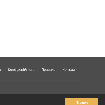
o
Конфідеційність
Правила
Контакти
Згоден