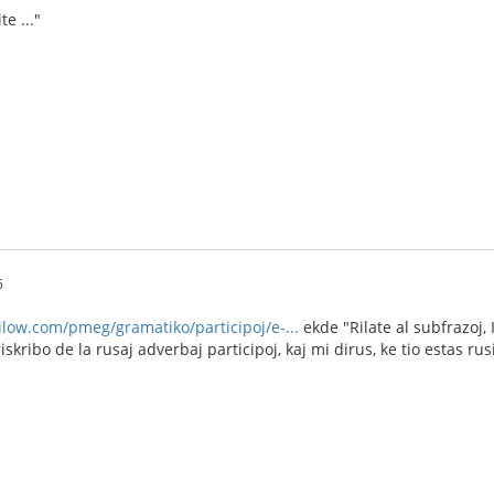
e ..."
6
tilow.com/pmeg/gramatiko/participoj/e-...
ekde "Rilate al subfrazoj,
iskribo de la rusaj adverbaj participoj, kaj mi dirus, ke tio estas 