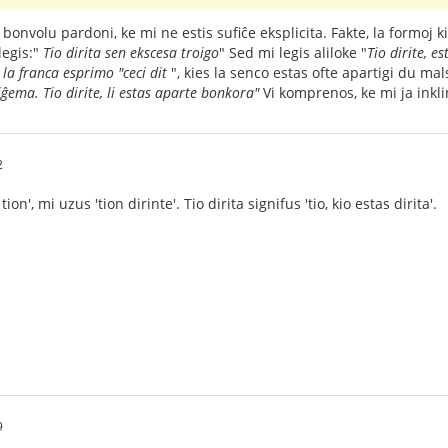
bonvolu pardoni, ke mi ne estis sufiĉe eksplicita. Fakte, la formoj k
legis:"
Tio dirita sen ekscesa troigo
" Sed mi legis aliloke "
Tio dirite, e
la franca esprimo "ceci dit
", kies la senco estas ofte apartigi du m
ĝema. Tio dirite, li estas aparte bonkora"
Vi komprenos, ke mi ja inkli
2
 tion', mi uzus 'tion dirinte'. Tio dirita signifus 'tio, kio estas dirita'.
9