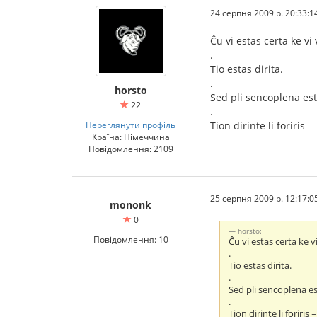
24 серпня 2009 р. 20:33:1
Ĉu vi estas certa ke vi
.
Tio estas dirita.
.
horsto
Sed pli sencoplena est
22
.
Переглянути профіль
Tion dirinte li foriris = 
Країна: Німеччина
Повідомлення: 2109
25 серпня 2009 р. 12:17:0
mononk
0
horsto:
Повідомлення: 10
Ĉu vi estas certa ke v
.
Tio estas dirita.
.
Sed pli sencoplena es
.
Tion dirinte li foriris =