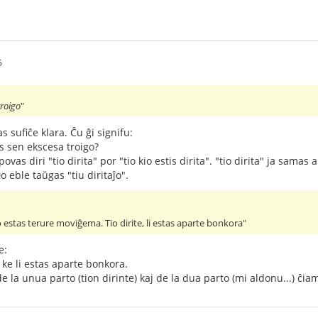
5
troigo
"
s sufiĉe klara. Ĉu ĝi signifu:
tas sen ekscesa troigo?
vas diri "tio dirita" por "tio kio estis dirita". "tio dirita" ja samas al
Do eble taŭgas "tiu diritaĵo".
estas terure moviĝema. Tio dirite, li estas aparte bonkora"
e:
 ke li estas aparte bonkora.
e la unua parto (tion dirinte) kaj de la dua parto (mi aldonu...) ĉia