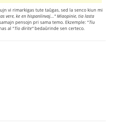
iujn vi rimarkigas tute taŭgas, sed la senco kiun mi
stas vere, ke en hispanlinvaj..." Miaopinie, tia lasta
alsamajn pensojn pri sama temo. Ekzemple: "
Tiu
nas al "
Tio dirite"
bedaŭrinde sen certeco.