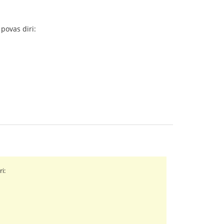
 povas diri:
ri: