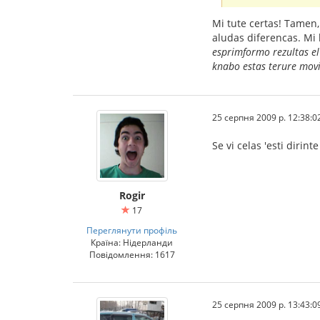
Mi tute certas! Tamen, 
aludas diferencas. Mi 
esprimformo rezultas el 
knabo estas terure movi
25 серпня 2009 р. 12:38:0
Se vi celas 'esti dirinte
Rogir
17
Переглянути профіль
Країна: Нідерланди
Повідомлення: 1617
25 серпня 2009 р. 13:43:0