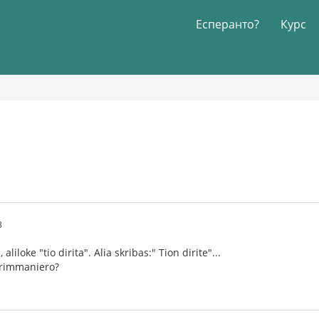
Есперанто?
Курс
3
, aliloke "tio dirita". Alia skribas:" Tion dirite"...
sprimmaniero?