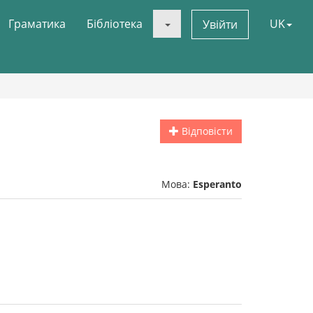
Граматика
Бібліотека
UK
Увійти
Відповісти
Мова:
Esperanto