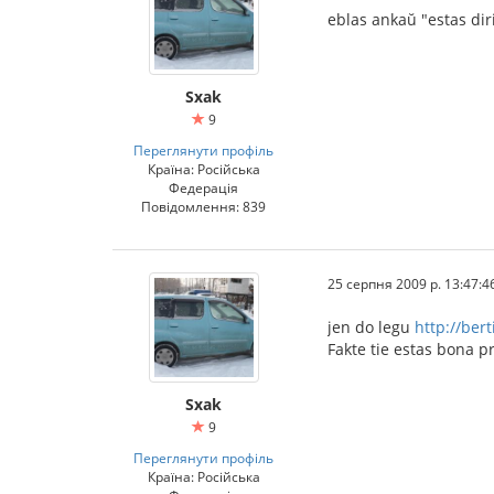
eblas ankaŭ "estas dirit
Sxak
9
Переглянути профіль
Країна: Російська
Федерація
Повідомлення: 839
25 серпня 2009 р. 13:47:4
jen do legu
http://ber
Fakte tie estas bona pr
Sxak
9
Переглянути профіль
Країна: Російська