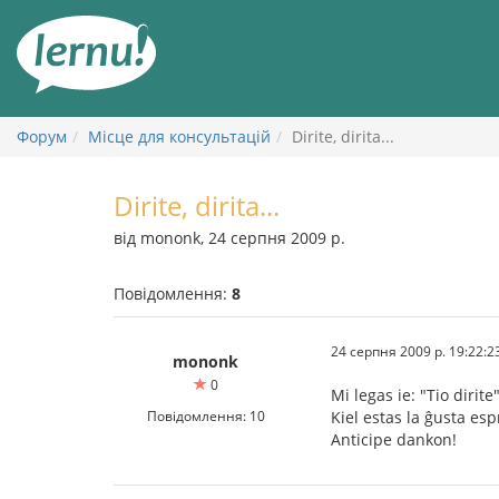
До
змісту
Форум
Місце для консультацій
Dirite, dirita...
Dirite, dirita...
від mononk, 24 серпня 2009 р.
Повідомлення:
8
24 серпня 2009 р. 19:22:2
mononk
0
Mi legas ie: "Tio dirite"
Повідомлення: 10
Kiel estas la ĝusta e
Anticipe dankon!