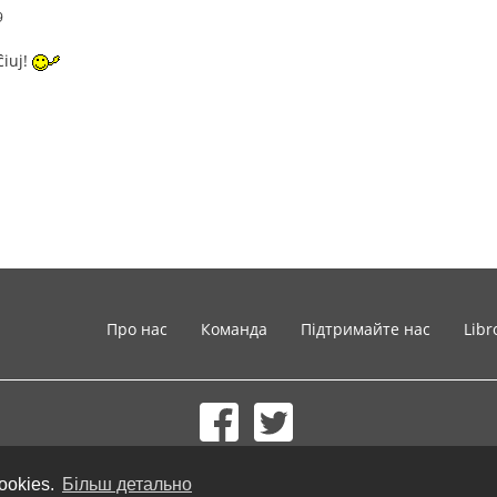
9
ĉiuj!
Про нас
Команда
Підтримайте нас
Libr
© 2002-2026 lernu.net |
Impressum
ookies.
Більш детально