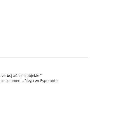
 I-verboj aŭ sensubjekte "
rusismo, tamen laŭlega en Esperanto