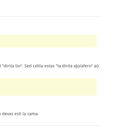
 "dirita tio". Sed celita estas "la dirita aĵo/afero" aŭ
m devas esti la sama.