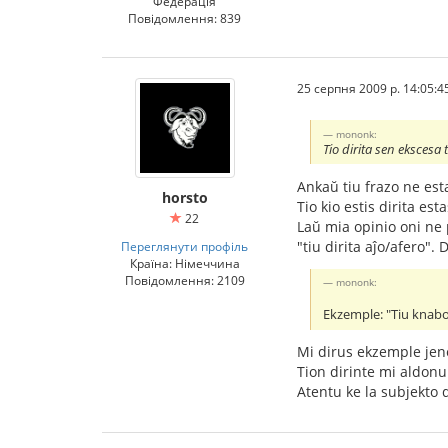
Федерація
Повідомлення: 839
25 серпня 2009 р. 14:05:4
mononk:
Tio dirita sen ekscesa 
Ankaŭ tiu frazo ne esta
horsto
Tio kio estis dirita es
22
Laŭ mia opinio oni ne po
"tiu dirita aĵo/afero". 
Переглянути профіль
Країна: Німеччина
Повідомлення: 2109
mononk:
Ekzemple: "Tiu knabo 
Mi dirus ekzemple jen
Tion dirinte mi aldonu
Atentu ke la subjekto d