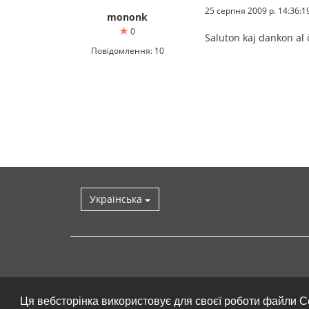
25 серпня 2009 р. 14:36:1
mononk
0
Saluton kaj dankon al 
Повідомлення: 10
Українська
Ця вебсторінка використовує для своєї роботи файли C