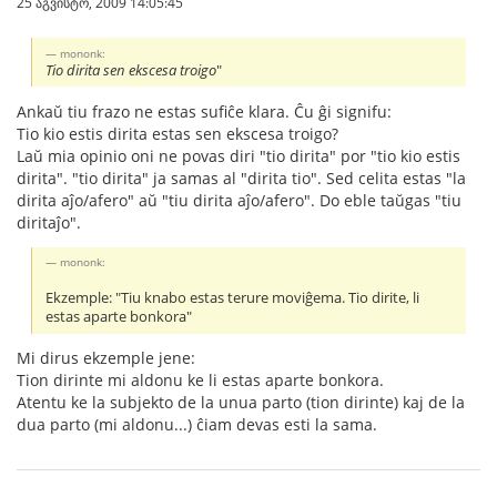
25 აგვისტო, 2009 14:05:45
mononk:
Tio dirita sen ekscesa troigo
"
Ankaŭ tiu frazo ne estas sufiĉe klara. Ĉu ĝi signifu:
Tio kio estis dirita estas sen ekscesa troigo?
Laŭ mia opinio oni ne povas diri "tio dirita" por "tio kio estis
dirita". "tio dirita" ja samas al "dirita tio". Sed celita estas "la
dirita aĵo/afero" aŭ "tiu dirita aĵo/afero". Do eble taŭgas "tiu
diritaĵo".
mononk:
Ekzemple: "Tiu knabo estas terure moviĝema. Tio dirite, li
estas aparte bonkora"
Mi dirus ekzemple jene:
Tion dirinte mi aldonu ke li estas aparte bonkora.
Atentu ke la subjekto de la unua parto (tion dirinte) kaj de la
dua parto (mi aldonu...) ĉiam devas esti la sama.