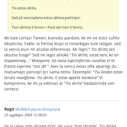
.
Tio estas dirita.
.
Sed pli sencoplena estus aktiva participo:
.
Tion dirinte li foriris = Post diri tion li foriris.
Mi tute certas! Tamen, bonvolu pardoni, ke mi ne estis sufiĉe
eksplicita. Fakte, la formoj kiujn vi rimarkigas tute taŭgas, sed
la senco kiun mi aludas diferencas. Mi legis:"
Tio dirita sen
ekscesa troigo
" Sed mi legis aliloke "
Tio dirite, estas vere, ke en
hispanlinvaj..." Miaopinie, tia lasta esprimformo rezultas el la
franca esprimo "ceci dit
", kies la senco estas ofte apartigi du
malsamajn pensojn pri sama temo. Ekzemple: "
Tiu knabo estas
terure moviĝema. Tio dirite, li estas aparte bonkora"
Vi
komprenos, ke mi ja inklinas al "
Tio dirite"
bedaŭrinde sen
certeco.
Rogir
(
მომხმარებლის პროფილი
)
25 აგვისტო, 2009 12:38:02
Se vi celas 'esti dirinte tion', mi uzus 'tion dirinte'. Tio dirita