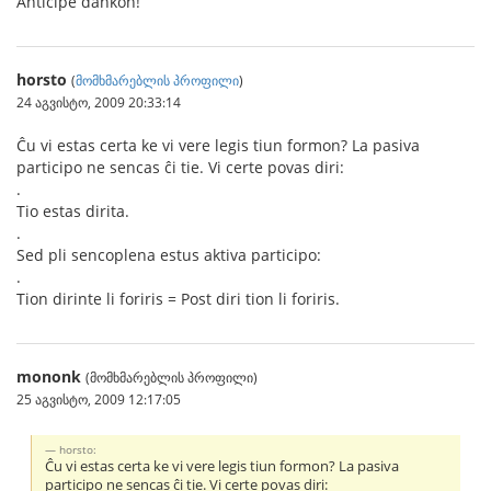
Anticipe dankon!
horsto
(
მომხმარებლის პროფილი
)
24 აგვისტო, 2009 20:33:14
Ĉu vi estas certa ke vi vere legis tiun formon? La pasiva
participo ne sencas ĉi tie. Vi certe povas diri:
.
Tio estas dirita.
.
Sed pli sencoplena estus aktiva participo:
.
Tion dirinte li foriris = Post diri tion li foriris.
mononk
(მომხმარებლის პროფილი)
25 აგვისტო, 2009 12:17:05
horsto:
Ĉu vi estas certa ke vi vere legis tiun formon? La pasiva
participo ne sencas ĉi tie. Vi certe povas diri: