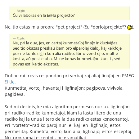
Rogir:
Ĉu vi laboras en la E@Ia projekto?
Ne, tio estas mia propra "pet project" (ĉu "dorlotprojekto"?
).
Rogir:
Nu, pri la dua, jes, en certaj kunmetaĵoj finaĵo inkluziviĝas.
Sed tio okazas preskaŭ ĉiam pro elparolaj kialoj, kaj kelkfoje
por ne konfuzi ĝin kun alia radiko: libr-o-vend-ej-o, mult-e-
kost-a, aŭ post-e-ul-o. Mi ne konas kunmetaĵon kun -i-, sed
povas esti ke tio ekzistas.
Finfine mi trovis respondon pri verbaj kaj aliaj finaĵoj en PMEG
ĉi tie
.
Kunmetitaj vortoj, havantaj
i
ligfinaĵon: pag
i
pova, viv
i
vola,
pag
i
deva.
Sed mi decidis, ke mia algoritmo permesos nur -o- ligfinaĵon
pri radiko+radiko kunmetaĵoj, kiam la lasta litero de unu
radiko kaj la unua litero de la dua radiko estas konsonantoj.
Pri "vorteto"+radiko paroj nur -e- kaj -en- ligfinaĵoj estos
permesitaj. Kumetitaj vortoj kun aliaj ligfinaĵoj estos esceptoj.
Nu, programaj esceptoj - ne gramatikaj.