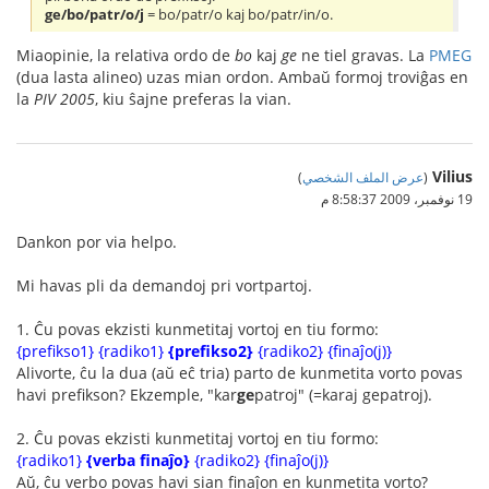
ge/bo/patr/o/j
= bo/patr/o kaj bo/patr/in/o.
Miaopinie, la relativa ordo de
bo
kaj
ge
ne tiel gravas. La
PMEG
(dua lasta alineo) uzas mian ordon. Ambaŭ formoj troviĝas en
la
PIV 2005
, kiu ŝajne preferas la vian.
Vilius
(
عرض الملف الشخصي
)
19 نوفمبر، 2009 8:58:37 م
Dankon por via helpo.
Mi havas pli da demandoj pri vortpartoj.
1. Ĉu povas ekzisti kunmetitaj vortoj en tiu formo:
{prefikso1} {radiko1}
{prefikso2}
{radiko2} {finaĵo(j)}
Alivorte, ĉu la dua (aŭ eĉ tria) parto de kunmetita vorto povas
havi prefikson? Ekzemple, "kar
ge
patroj" (=karaj gepatroj).
2. Ĉu povas ekzisti kunmetitaj vortoj en tiu formo:
{radiko1}
{verba finaĵo}
{radiko2} {finaĵo(j)}
Aŭ, ĉu verbo povas havi sian finaĵon en kunmetita vorto?