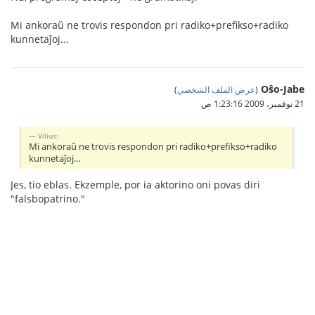
Mi ankoraŭ ne trovis respondon pri radiko+prefikso+radiko
kunnetaĵoj...
Oŝo-Jabe
(
عرض الملف الشخصي
)
21 نوفمبر، 2009 1:23:16 ص
Vilius:
Mi ankoraŭ ne trovis respondon pri radiko+prefikso+radiko
kunnetaĵoj...
Jes, tio eblas. Ekzemple, por ia aktorino oni povas diri
"falsbopatrino."