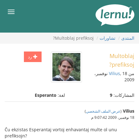
لى
لمحتويات
قائمة
طعام
المنتدى
تشاورات
Multoblaj prefiksoj?
Multoblaj
رد
prefiksoj?
من
Vilius
, 18 نوفمبر،
2009
المشاركات:
9
لغة:
Esperanto
Vilius
(
عرض الملف الشخصي
)
18 نوفمبر، 2009 9:07:42 م
Ĉu ekzistas Esperantaj vortoj enhavantaj multe ol unu
prefiksojn?