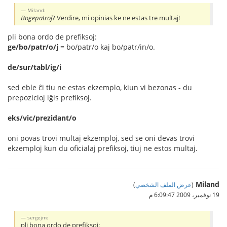
Miland:
Bogepatroj
? Verdire, mi opinias ke ne estas tre multaj!
pli bona ordo de prefiksoj:
ge/bo/patr/o/j
= bo/patr/o kaj bo/patr/in/o.
de/sur/tabl/ig/i
sed eble ĉi tiu ne estas ekzemplo, kiun vi bezonas - du
prepozicioj iĝis prefiksoj.
eks/vic/prezidant/o
oni povas trovi multaj ekzemploj, sed se oni devas trovi
ekzemploj kun du oficialaj prefiksoj, tiuj ne estos multaj.
Miland
(
عرض الملف الشخصي
)
19 نوفمبر، 2009 6:09:47 م
sergejm:
pli bona ordo de prefiksoj: