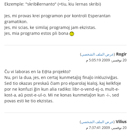
Ekzemple: "skrib
i
lernanto" (=tiu, kiu lernas skribi)
Jes, mi provas krei programon por kontroli Esperantan
gramatikon.
Jes, mi scias, ke similaj programoj jam ekzistas.
Jes, mia programo estos pli bona
Rogir
(
عرض الملف الشخصي
)
20 نوفمبر، 2009 5:05:19 م
Ĉu vi laboras en la E@Ia projekto?
Nu, pri la dua, jes, en certaj kunmetaĵoj finaĵo inkluziviĝas.
Sed tio okazas preskaŭ ĉiam pro elparolaj kialoj, kaj kelkfoje
por ne konfuzi ĝin kun alia radiko: libr-o-vend-ej-o, mult-e-
kost-a, aŭ post-e-ul-o. Mi ne konas kunmetaĵon kun -i-, sed
povas esti ke tio ekzistas.
Vilius
(
عرض الملف الشخصي
)
20 نوفمبر، 2009 7:37:41 م