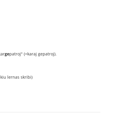
kar
ge
patroj" (=karaj gepatroj).
 kiu lernas skribi)