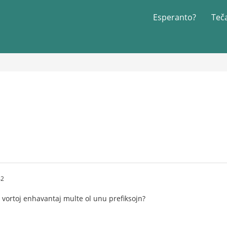
Esperanto?
Teč
42
 vortoj enhavantaj multe ol unu prefiksojn?