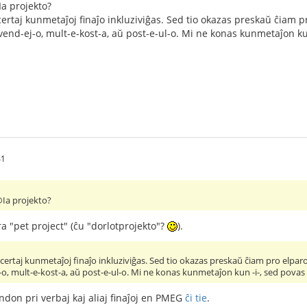
Ia projekto?
 certaj kunmetaĵoj finaĵo inkluziviĝas. Sed tio okazas preskaŭ ĉiam pr
-vend-ej-o, mult-e-kost-a, aŭ post-e-ul-o. Mi ne konas kunmetaĵon kun
41
@Ia projekto?
ra "pet project" (ĉu "dorlotprojekto"?
).
n certaj kunmetaĵoj finaĵo inkluziviĝas. Sed tio okazas preskaŭ ĉiam pro elparol
j-o, mult-e-kost-a, aŭ post-e-ul-o. Mi ne konas kunmetaĵon kun -i-, sed povas e
ondon pri verbaj kaj aliaj finaĵoj en PMEG
ĉi tie
.