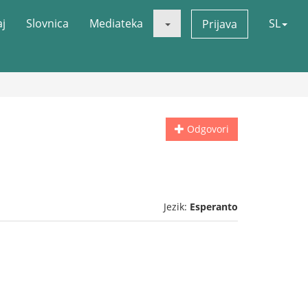
aj
Slovnica
Mediateka
SL
Prijava
Odgovori
Jezik:
Esperanto