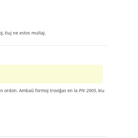
j, tiuj ne estos multaj.
an ordon. Ambaŭ formoj troviĝas en la
PIV 2005
, kiu