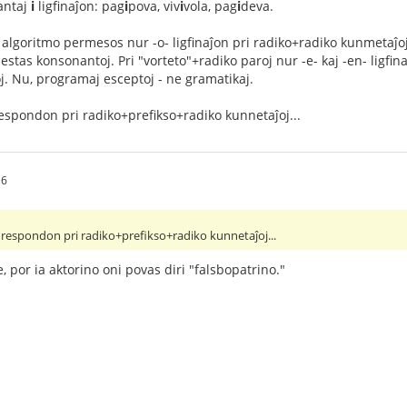
antaj
i
ligfinaĵon: pag
i
pova, viv
i
vola, pag
i
deva.
 algoritmo permesos nur -o- ligfinaĵon pri radiko+radiko kunmetaĵoj,
 estas konsonantoj. Pri "vorteto"+radiko paroj nur -e- kaj -en- ligfin
oj. Nu, programaj esceptoj - ne gramatikaj.
espondon pri radiko+prefikso+radiko kunnetaĵoj...
16
 respondon pri radiko+prefikso+radiko kunnetaĵoj...
e, por ia aktorino oni povas diri "falsbopatrino."