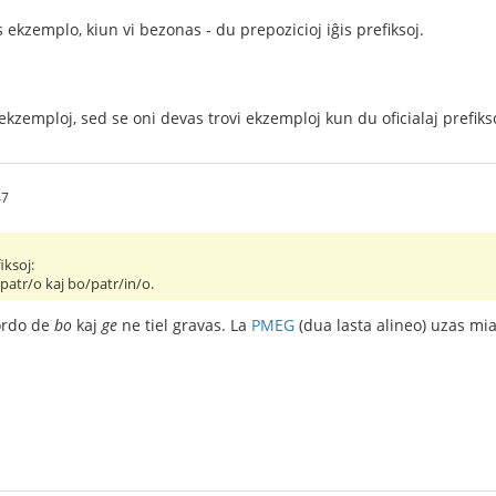
s ekzemplo, kiun vi bezonas - du prepozicioj iĝis prefiksoj.
ekzemploj, sed se oni devas trovi ekzemploj kun du oficialaj prefikso
47
iksoj:
patr/o kaj bo/patr/in/o.
 ordo de
bo
kaj
ge
ne tiel gravas. La
PMEG
(dua lasta alineo) uzas mi