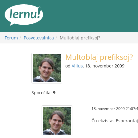
K
vsebini
Forum
Posvetovalnica
Multoblaj prefiksoj?
Multoblaj prefiksoj?
od
Vilius
, 18. november 2009
Sporočila:
9
18. november 2009 21:07:
Ĉu ekzistas Esperantaj