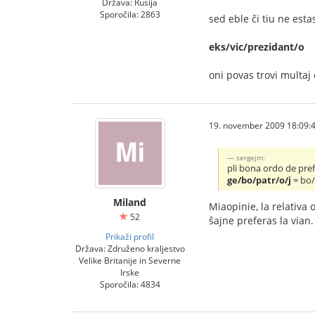
Država: Rusija
Sporočila: 2863
sed eble ĉi tiu ne esta
eks/vic/prezidant/o
oni povas trovi multaj 
19. november 2009 18:09:
sergejm:
pli bona ordo de pref
ge/bo/patr/o/j
= bo/
Miland
Miaopinie, la relativa
52
ŝajne preferas la vian.
Prikaži profil
Država: Združeno kraljestvo
Velike Britanije in Severne
Irske
Sporočila: 4834