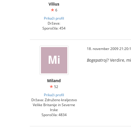
Vilius
6
Prikaži profil
Država:
Sporočila: 454
18. november 2009 21:20:
Bogepatroj
? Verdire, m
Miland
52
Prikaži profil
Država: Združeno kraljestvo
Velike Britanije in Severne
Irske
Sporočila: 4834