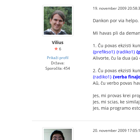
19. november 2009 20:58:
Dankon por via helpo.
Mi havas pli da demand
Vilius
1. Ĉu povas ekzisti kun
6
{prefikso1} {radiko1}
{
Prikaži profil
Alivorte, ĉu la dua (aŭ
Država:
Sporočila: 454
2. Ĉu povas ekzisti kun
{radiko1}
{verba finaĵ
Aŭ, ĉu verbo povas hav
Jes, mi provas krei p
Jes, mi scias, ke simil
Jes, mia programo est
20. november 2009 17:05: