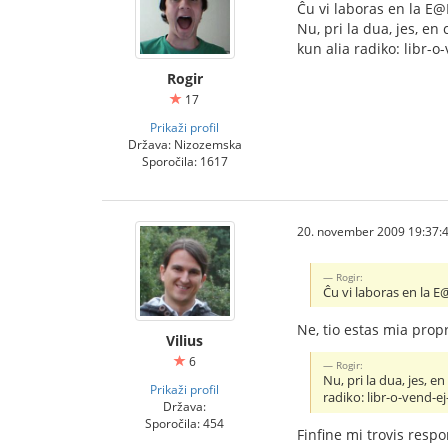
Ĉu vi laboras en la E@
Nu, pri la dua, jes, en
kun alia radiko: libr-o
Rogir
17
Prikaži profil
Država: Nizozemska
Sporočila: 1617
20. november 2009 19:37:
Rogir:
Ĉu vi laboras en la E
Ne, tio estas mia prop
Vilius
6
Rogir:
Nu, pri la dua, jes, e
Prikaži profil
radiko: libr-o-vend-e
Država:
Sporočila: 454
Finfine mi trovis resp