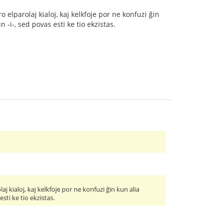
o elparolaj kialoj, kaj kelkfoje por ne konfuzi ĝin
 -i-, sed povas esti ke tio ekzistas.
aj kialoj, kaj kelkfoje por ne konfuzi ĝin kun alia
sti ke tio ekzistas.