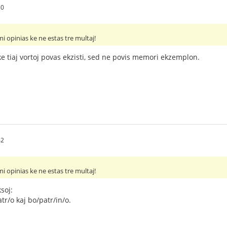
50
mi opinias ke ne estas tre multaj!
 ke tiaj vortoj povas ekzisti, sed ne povis memori ekzemplon.
42
mi opinias ke ne estas tre multaj!
soj:
tr/o kaj bo/patr/in/o.