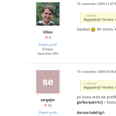
18. november 2009 21:47:
Miland:
Bogepatroj
? Verdire, 
Dankon
. Mi sentis,
Vilius
6
Prikaži profil
Država:
Sporočila: 454
19. november 2009 05:58:
Miland:
Bogepatroj
? Verdire, 
pli bona ordo de prefik
sergejm
ge/bo/patr/o/j
= bo/pa
42
de/sur/tabl/ig/i
Prikaži profil