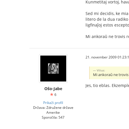
Kunmetitaj vortoj, hav
Sed mi decidis, ke mia
litero de la dua radiko
ligfinaĵoj estos escept
Mi ankoraŭ ne trovis r
21. november 2009 01:23:
Vilius:
Mi ankoraŭ ne trovis
Jes, tio eblas. Ekzempl
Oŝo-Jabe
6
Prikaži profil
Država: Združene države
Amerike
Sporočila: 547