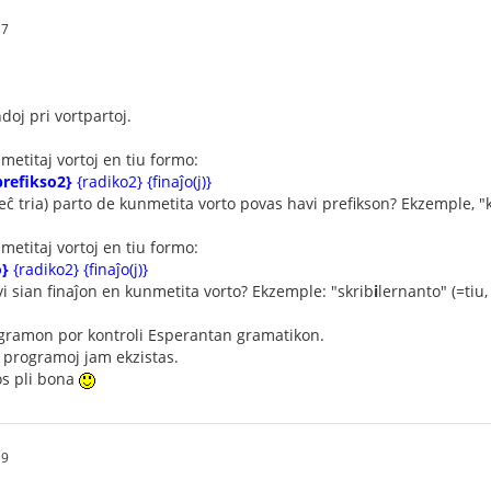
37
oj pri vortpartoj.
metitaj vortoj en tiu formo:
prefikso2}
{radiko2} {finaĵo(j)}
 eĉ tria) parto de kunmetita vorto povas havi prefikson? Ekzemple, "
metitaj vortoj en tiu formo:
o}
{radiko2} {finaĵo(j)}
i sian finaĵon en kunmetita vorto? Ekzemple: "skrib
i
lernanto" (=tiu,
rogramon por kontroli Esperantan gramatikon.
aj programoj jam ekzistas.
os pli bona
19