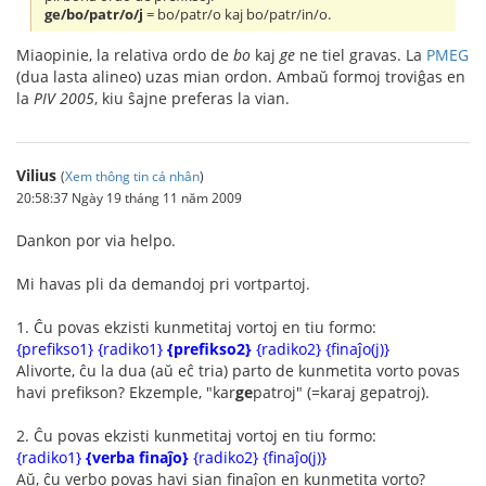
ge/bo/patr/o/j
= bo/patr/o kaj bo/patr/in/o.
Miaopinie, la relativa ordo de
bo
kaj
ge
ne tiel gravas. La
PMEG
(dua lasta alineo) uzas mian ordon. Ambaŭ formoj troviĝas en
la
PIV 2005
, kiu ŝajne preferas la vian.
Vilius
(
Xem thông tin cá nhân
)
20:58:37 Ngày 19 tháng 11 năm 2009
Dankon por via helpo.
Mi havas pli da demandoj pri vortpartoj.
1. Ĉu povas ekzisti kunmetitaj vortoj en tiu formo:
{prefikso1} {radiko1}
{prefikso2}
{radiko2} {finaĵo(j)}
Alivorte, ĉu la dua (aŭ eĉ tria) parto de kunmetita vorto povas
havi prefikson? Ekzemple, "kar
ge
patroj" (=karaj gepatroj).
2. Ĉu povas ekzisti kunmetitaj vortoj en tiu formo:
{radiko1}
{verba finaĵo}
{radiko2} {finaĵo(j)}
Aŭ, ĉu verbo povas havi sian finaĵon en kunmetita vorto?