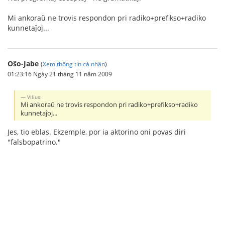
Mi ankoraŭ ne trovis respondon pri radiko+prefikso+radiko
kunnetaĵoj...
Oŝo-Jabe
(
Xem thông tin cá nhân
)
01:23:16 Ngày 21 tháng 11 năm 2009
Vilius:
Mi ankoraŭ ne trovis respondon pri radiko+prefikso+radiko
kunnetaĵoj...
Jes, tio eblas. Ekzemple, por ia aktorino oni povas diri
"falsbopatrino."