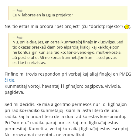
Rogir:
Ĉu vi laboras en la E@Ia projekto?
Ne, tio estas mia propra "pet project" (ĉu "dorlotprojekto"?
).
Rogir:
Nu, pri la dua, jes, en certaj kunmetaĵoj finaĵo inkluziviĝas. Sed
tio okazas preskaŭ ĉiam pro elparolaj kialoj, kaj kelkfoje por
ne konfuzi ĝin kun alia radiko: libr-o-vend-ej-o, mult-e-kost-a,
aŭ post-e-ul-o. Mi ne konas kunmetaĵon kun -i-, sed povas
esti ke tio ekzistas.
Finfine mi trovis respondon pri verbaj kaj aliaj finaĵoj en PMEG
ĉi tie
.
Kunmetitaj vortoj, havantaj
i
ligfinaĵon: pag
i
pova, viv
i
vola,
pag
i
deva.
Sed mi decidis, ke mia algoritmo permesos nur -o- ligfinaĵon
pri radiko+radiko kunmetaĵoj, kiam la lasta litero de unu
radiko kaj la unua litero de la dua radiko estas konsonantoj.
Pri "vorteto"+radiko paroj nur -e- kaj -en- ligfinaĵoj estos
permesitaj. Kumetitaj vortoj kun aliaj ligfinaĵoj estos esceptoj.
Nu, programaj esceptoj - ne gramatikaj.