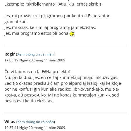
Ekzemple: "skrib
i
lernanto" (=tiu, kiu lernas skribi)
Jes, mi provas krei programon por kontroli Esperantan
gramatikon.
Jes, mi scias, ke similaj programoj jam ekzistas.
Jes, mia programo estos pli bona
Rogir
(
Xem thông tin cá nhân
)
17:05:19 Ngày 20 tháng 11 năm 2009
Ĉu vi laboras en la E@Ia projekto?
Nu, pri la dua, jes, en certaj kunmetaĵoj finaĵo inkluziviĝas.
Sed tio okazas preskaŭ ĉiam pro elparolaj kialoj, kaj kelkfoje
por ne konfuzi ĝin kun alia radiko: libr-o-vend-ej-o, mult-e-
kost-a, aŭ post-e-ul-o. Mi ne konas kunmetaĵon kun -i-, sed
povas esti ke tio ekzistas.
Vilius
(
Xem thông tin cá nhân
)
19:37:41 Ngày 20 tháng 11 năm 2009