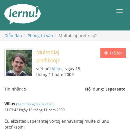
Đi
đến
Men
phần
nội
dung
Diễn đàn
Phòng tư vấn
Multoblaj prefiksoj?
Multoblaj
Trả lời
prefiksoj?
viết bởi
Vilius
, Ngày 18
tháng 11 năm 2009
Tin nhắn:
9
Nội dung:
Esperanto
Vilius
(
Xem thông tin cá nhân
)
21:07:42 Ngày 18 tháng 11 năm 2009
Ĉu ekzistas Esperantaj vortoj enhavantaj multe ol unu
prefiksojn?