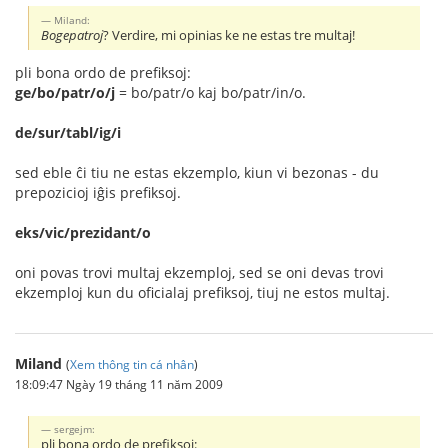
Miland:
Bogepatroj
? Verdire, mi opinias ke ne estas tre multaj!
pli bona ordo de prefiksoj:
ge/bo/patr/o/j
= bo/patr/o kaj bo/patr/in/o.
de/sur/tabl/ig/i
sed eble ĉi tiu ne estas ekzemplo, kiun vi bezonas - du
prepozicioj iĝis prefiksoj.
eks/vic/prezidant/o
oni povas trovi multaj ekzemploj, sed se oni devas trovi
ekzemploj kun du oficialaj prefiksoj, tiuj ne estos multaj.
Miland
(
Xem thông tin cá nhân
)
18:09:47 Ngày 19 tháng 11 năm 2009
sergejm:
pli bona ordo de prefiksoj: