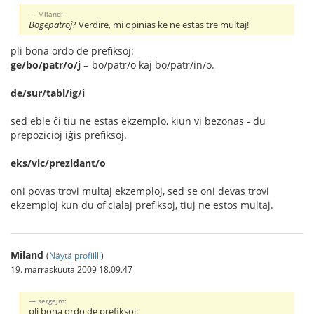
Miland:
Bogepatroj
? Verdire, mi opinias ke ne estas tre multaj!
pli bona ordo de prefiksoj:
ge/bo/patr/o/j
= bo/patr/o kaj bo/patr/in/o.
de/sur/tabl/ig/i
sed eble ĉi tiu ne estas ekzemplo, kiun vi bezonas - du
prepozicioj iĝis prefiksoj.
eks/vic/prezidant/o
oni povas trovi multaj ekzemploj, sed se oni devas trovi
ekzemploj kun du oficialaj prefiksoj, tiuj ne estos multaj.
Miland
(
Näytä profiilli
)
19. marraskuuta 2009 18.09.47
sergejm:
pli bona ordo de prefiksoj: