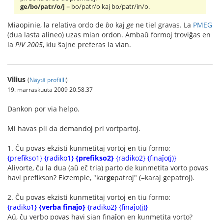
ge/bo/patr/o/j
= bo/patr/o kaj bo/patr/in/o.
Miaopinie, la relativa ordo de
bo
kaj
ge
ne tiel gravas. La
PMEG
(dua lasta alineo) uzas mian ordon. Ambaŭ formoj troviĝas en
la
PIV 2005
, kiu ŝajne preferas la vian.
Vilius
(
Näytä profiilli
)
19. marraskuuta 2009 20.58.37
Dankon por via helpo.
Mi havas pli da demandoj pri vortpartoj.
1. Ĉu povas ekzisti kunmetitaj vortoj en tiu formo:
{prefikso1} {radiko1}
{prefikso2}
{radiko2} {finaĵo(j)}
Alivorte, ĉu la dua (aŭ eĉ tria) parto de kunmetita vorto povas
havi prefikson? Ekzemple, "kar
ge
patroj" (=karaj gepatroj).
2. Ĉu povas ekzisti kunmetitaj vortoj en tiu formo:
{radiko1}
{verba finaĵo}
{radiko2} {finaĵo(j)}
Aŭ, ĉu verbo povas havi sian finaĵon en kunmetita vorto?