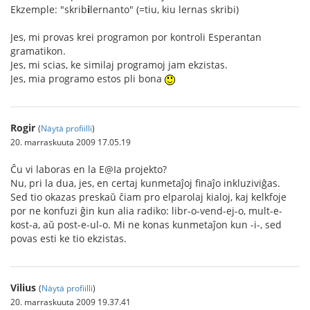
Ekzemple: "skrib
i
lernanto" (=tiu, kiu lernas skribi)
Jes, mi provas krei programon por kontroli Esperantan
gramatikon.
Jes, mi scias, ke similaj programoj jam ekzistas.
Jes, mia programo estos pli bona
Rogir
(
Näytä profiilli
)
20. marraskuuta 2009 17.05.19
Ĉu vi laboras en la E@Ia projekto?
Nu, pri la dua, jes, en certaj kunmetaĵoj finaĵo inkluziviĝas.
Sed tio okazas preskaŭ ĉiam pro elparolaj kialoj, kaj kelkfoje
por ne konfuzi ĝin kun alia radiko: libr-o-vend-ej-o, mult-e-
kost-a, aŭ post-e-ul-o. Mi ne konas kunmetaĵon kun -i-, sed
povas esti ke tio ekzistas.
Vilius
(
Näytä profiilli
)
20. marraskuuta 2009 19.37.41