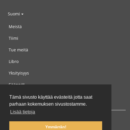
Suomi
Meistä
Tiimi
Tue meitä
Libro
Yksityisyys
Säännöt
Ota yhteyttä meihin
Tämä sivusto käyttää evästeitä jotta saat
parhaan kokemuksen sivustostamme.
Lisää tietoja
Ymmärrän!