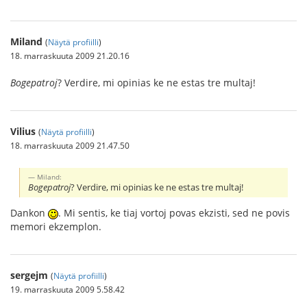
Miland
(
Näytä profiilli
)
18. marraskuuta 2009 21.20.16
Bogepatroj
? Verdire, mi opinias ke ne estas tre multaj!
Vilius
(
Näytä profiilli
)
18. marraskuuta 2009 21.47.50
Miland:
Bogepatroj
? Verdire, mi opinias ke ne estas tre multaj!
Dankon
. Mi sentis, ke tiaj vortoj povas ekzisti, sed ne povis
memori ekzemplon.
sergejm
(
Näytä profiilli
)
19. marraskuuta 2009 5.58.42