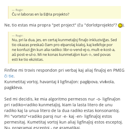
Rogir:
Ĉu vi laboras en la E@Ia projekto?
Ne, tio estas mia propra "pet project" (ĉu "dorlotprojekto"?
).
Rogir:
Nu, pri la dua, jes, en certaj kunmetaĵoj finaĵo inkluziviĝas. Sed
tio okazas preskaŭ ĉiam pro elparolaj kialoj, kaj kelkfoje por
ne konfuzi ĝin kun alia radiko: libr-o-vend-ej-o, mult-e-kost-a,
aŭ post-e-ul-o. Mi ne konas kunmetaĵon kun -i-, sed povas
esti ke tio ekzistas.
Finfine mi trovis respondon pri verbaj kaj aliaj finaĵoj en PMEG
ĉi tie
.
Kunmetitaj vortoj, havantaj
i
ligfinaĵon: pag
i
pova, viv
i
vola,
pag
i
deva.
Sed mi decidis, ke mia algoritmo permesos nur -o- ligfinaĵon
pri radiko+radiko kunmetaĵoj, kiam la lasta litero de unu
radiko kaj la unua litero de la dua radiko estas konsonantoj.
Pri "vorteto"+radiko paroj nur -e- kaj -en- ligfinaĵoj estos
permesitaj. Kumetitaj vortoj kun aliaj ligfinaĵoj estos esceptoj.
Nu, programaj esceptoj - ne gramatikaj.