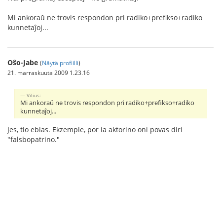
Mi ankoraŭ ne trovis respondon pri radiko+prefikso+radiko
kunnetaĵoj...
Oŝo-Jabe
(
Näytä profiilli
)
21. marraskuuta 2009 1.23.16
Vilius:
Mi ankoraŭ ne trovis respondon pri radiko+prefikso+radiko
kunnetaĵoj...
Jes, tio eblas. Ekzemple, por ia aktorino oni povas diri
"falsbopatrino."