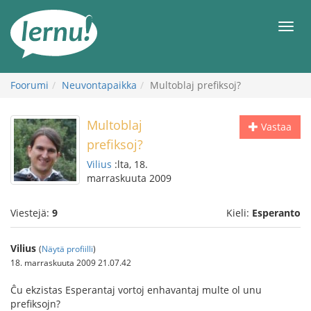
Tästä
sisältöön
Men
Foorumi
Neuvontapaikka
Multoblaj prefiksoj?
Multoblaj
Vastaa
prefiksoj?
Vilius
:lta, 18.
marraskuuta 2009
Viestejä:
9
Kieli:
Esperanto
Vilius
(
Näytä profiilli
)
18. marraskuuta 2009 21.07.42
Ĉu ekzistas Esperantaj vortoj enhavantaj multe ol unu
prefiksojn?