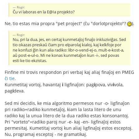
Rogir:
Ĉu vi laboras en la E@Ia projekto?
Ne, tio estas mia propra "pet project" (ĉu "dorlotprojekto"?
).
Rogir:
Nu, pri la dua, jes, en certaj kunmetaĵoj finaĵo inkluziviĝas. Sed
tio okazas preskaŭ ĉiam pro elparolaj kialoj, kaj kelkfoje por
ne konfuzi ĝin kun alia radiko: libr-o-vend-ej-o, mult-e-kost-a,
aŭ post-e-ul-o. Mi ne konas kunmetaĵon kun -i-, sed povas
esti ke tio ekzistas.
Finfine mi trovis respondon pri verbaj kaj aliaj finaĵoj en PMEG
ĉi tie
.
Kunmetitaj vortoj, havantaj
i
ligfinaĵon: pag
i
pova, viv
i
vola,
pag
i
deva.
Sed mi decidis, ke mia algoritmo permesos nur -o- ligfinaĵon
pri radiko+radiko kunmetaĵoj, kiam la lasta litero de unu
radiko kaj la unua litero de la dua radiko estas konsonantoj.
Pri "vorteto"+radiko paroj nur -e- kaj -en- ligfinaĵoj estos
permesitaj. Kumetitaj vortoj kun aliaj ligfinaĵoj estos esceptoj.
Nu, programaj esceptoj - ne gramatikaj.