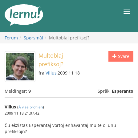
Til
innholdet
Meny
Forum
Spørsmål
Multoblaj prefiksoj?
Multoblaj
Svare
prefiksoj?
fra
Vilius
,2009 11 18
Meldinger:
9
Språk:
Esperanto
Vilius
(
Å vise profilen
)
2009 11 18 21:07:42
Ĉu ekzistas Esperantaj vortoj enhavantaj multe ol unu
prefiksojn?