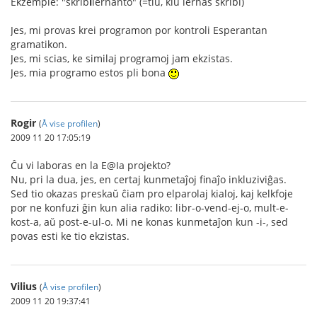
Ekzemple: "skrib
i
lernanto" (=tiu, kiu lernas skribi)
Jes, mi provas krei programon por kontroli Esperantan
gramatikon.
Jes, mi scias, ke similaj programoj jam ekzistas.
Jes, mia programo estos pli bona
Rogir
(
Å vise profilen
)
2009 11 20 17:05:19
Ĉu vi laboras en la E@Ia projekto?
Nu, pri la dua, jes, en certaj kunmetaĵoj finaĵo inkluziviĝas.
Sed tio okazas preskaŭ ĉiam pro elparolaj kialoj, kaj kelkfoje
por ne konfuzi ĝin kun alia radiko: libr-o-vend-ej-o, mult-e-
kost-a, aŭ post-e-ul-o. Mi ne konas kunmetaĵon kun -i-, sed
povas esti ke tio ekzistas.
Vilius
(
Å vise profilen
)
2009 11 20 19:37:41