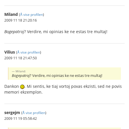
Miland
(
Å vise profilen
)
2009 11 18 21:20:16
Bogepatroj
? Verdire, mi opinias ke ne estas tre multaj!
Vilius
(
Å vise profilen
)
2009 11 18 21:47:50
Miland:
Bogepatroj
? Verdire, mi opinias ke ne estas tre multaj!
Dankon
. Mi sentis, ke tiaj vortoj povas ekzisti, sed ne povis
memori ekzemplon.
sergejm
(
Å vise profilen
)
2009 11 19 05:58:42