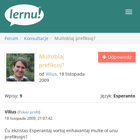
Więcej
Men
Forum
Konsultacje
Multoblaj prefiksoj?
Multoblaj
Odpowiedz
prefiksoj?
od
Vilius
, 18 listopada
2009
Wpisy:
9
Język:
Esperanto
Vilius
(
Pokaż profil
)
18 listopada 2009, 21:07:42
Ĉu ekzistas Esperantaj vortoj enhavantaj multe ol unu
prefiksojn?