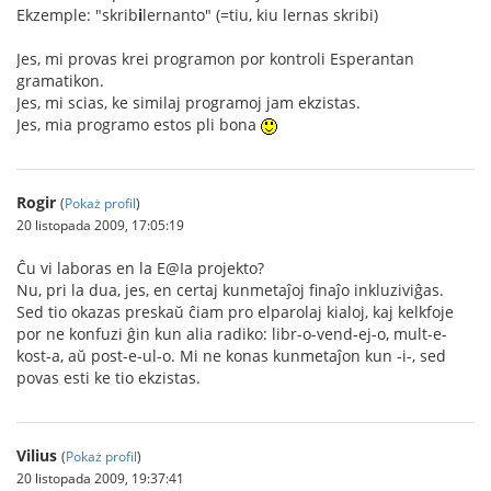
Ekzemple: "skrib
i
lernanto" (=tiu, kiu lernas skribi)
Jes, mi provas krei programon por kontroli Esperantan
gramatikon.
Jes, mi scias, ke similaj programoj jam ekzistas.
Jes, mia programo estos pli bona
Rogir
(
Pokaż profil
)
20 listopada 2009, 17:05:19
Ĉu vi laboras en la E@Ia projekto?
Nu, pri la dua, jes, en certaj kunmetaĵoj finaĵo inkluziviĝas.
Sed tio okazas preskaŭ ĉiam pro elparolaj kialoj, kaj kelkfoje
por ne konfuzi ĝin kun alia radiko: libr-o-vend-ej-o, mult-e-
kost-a, aŭ post-e-ul-o. Mi ne konas kunmetaĵon kun -i-, sed
povas esti ke tio ekzistas.
Vilius
(
Pokaż profil
)
20 listopada 2009, 19:37:41