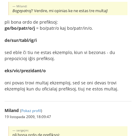
Miland:
Bogepatroj
? Verdire, mi opinias ke ne estas tre multaj!
pli bona ordo de prefiksoj:
ge/bo/patr/o/j
= bo/patr/o kaj bo/patr/in/o.
de/sur/tabl/ig/i
sed eble ĉi tiu ne estas ekzemplo, kiun vi bezonas - du
prepozicioj iĝis prefiksoj.
eks/vic/prezidant/o
oni povas trovi multaj ekzemploj, sed se oni devas trovi
ekzemploj kun du oficialaj prefiksoj, tiuj ne estos multaj.
Miland
(
Pokaż profil
)
19 listopada 2009, 18:09:47
sergejm:
pli bona ordo de prefiksoj: