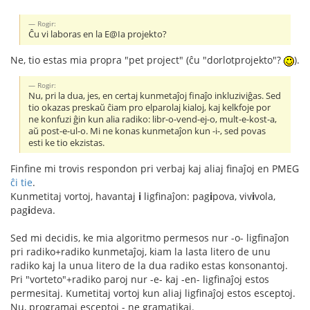
Rogir:
Ĉu vi laboras en la E@Ia projekto?
Ne, tio estas mia propra "pet project" (ĉu "dorlotprojekto"?
).
Rogir:
Nu, pri la dua, jes, en certaj kunmetaĵoj finaĵo inkluziviĝas. Sed
tio okazas preskaŭ ĉiam pro elparolaj kialoj, kaj kelkfoje por
ne konfuzi ĝin kun alia radiko: libr-o-vend-ej-o, mult-e-kost-a,
aŭ post-e-ul-o. Mi ne konas kunmetaĵon kun -i-, sed povas
esti ke tio ekzistas.
Finfine mi trovis respondon pri verbaj kaj aliaj finaĵoj en PMEG
ĉi tie
.
Kunmetitaj vortoj, havantaj
i
ligfinaĵon: pag
i
pova, viv
i
vola,
pag
i
deva.
Sed mi decidis, ke mia algoritmo permesos nur -o- ligfinaĵon
pri radiko+radiko kunmetaĵoj, kiam la lasta litero de unu
radiko kaj la unua litero de la dua radiko estas konsonantoj.
Pri "vorteto"+radiko paroj nur -e- kaj -en- ligfinaĵoj estos
permesitaj. Kumetitaj vortoj kun aliaj ligfinaĵoj estos esceptoj.
Nu, programaj esceptoj - ne gramatikaj.