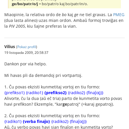
ge/bo/patr/o/j
= bo/patr/o kaj bo/patr/in/o.
Miaopinie, la relativa ordo de
bo
kaj
ge
ne tiel gravas. La
PMEG
(dua lasta alineo) uzas mian ordon. Ambaŭ formoj troviĝas en
la
PIV 2005
, kiu ŝajne preferas la vian.
Vilius
(
Pokaż profil
)
19 listopada 2009, 20:58:37
Dankon por via helpo.
Mi havas pli da demandoj pri vortpartoj.
1. Ĉu povas ekzisti kunmetitaj vortoj en tiu formo:
{prefikso1} {radiko1}
{prefikso2}
{radiko2} {finaĵo(j)}
Alivorte, ĉu la dua (aŭ eĉ tria) parto de kunmetita vorto povas
havi prefikson? Ekzemple, "kar
ge
patroj" (=karaj gepatroj).
2. Ĉu povas ekzisti kunmetitaj vortoj en tiu formo:
{radiko1}
{verba finaĵo}
{radiko2} {finaĵo(j)}
Aŭ, ĉu verbo povas havi sian finaĵon en kunmetita vorto?