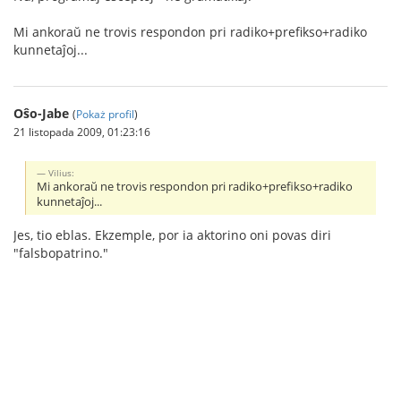
Mi ankoraŭ ne trovis respondon pri radiko+prefikso+radiko
kunnetaĵoj...
Oŝo-Jabe
(
Pokaż profil
)
21 listopada 2009, 01:23:16
Vilius:
Mi ankoraŭ ne trovis respondon pri radiko+prefikso+radiko
kunnetaĵoj...
Jes, tio eblas. Ekzemple, por ia aktorino oni povas diri
"falsbopatrino."