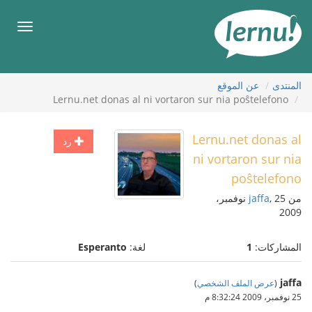
لى
لمحتويات
قائمة
طعام
المنتدى
عن الموقع
Lernu.net donas al ni vortaron sur nia poŝtelefono
Lernu.net donas al
رد
ni vortaron sur nia
poŝtelefono
من
jaffa
, 25 نوفمبر،
2009
المشاركات:
1
لغة:
Esperanto
jaffa
(
عرض الملف الشخصي
)
25 نوفمبر، 2009 8:32:24 م