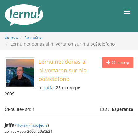
Към
съдържанието
Мен
Форум
За сайта
Lernu.net donas al ni vortaron sur nia poŝtelefono
Lernu.net donas al
Отговор
ni vortaron sur nia
poŝtelefono
от
jaffa
, 25 ноември
2009
Съобщения:
1
Език:
Esperanto
jaffa
(
Покажи профила
)
25 ноември 2009, 20:32:24