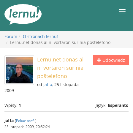
Więcej
Men
Forum
O stronach lernu!
Lernu.net donas al ni vortaron sur nia poŝtelefono
Lernu.net donas al
Odpowiedz
ni vortaron sur nia
poŝtelefono
od
jaffa
, 25 listopada
2009
Wpisy:
1
Język:
Esperanto
jaffa
(
Pokaż profil
)
25 listopada 2009, 20:32:24