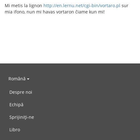
Mi metis la lignon
http://en.lernu.net/cgi-bin/vortaro.pl
sur
mia ifono, nun mi havas vortaron ĉiame kun mi!
Română
Despre noi
Echipă
Sprijiniți-ne
Libro