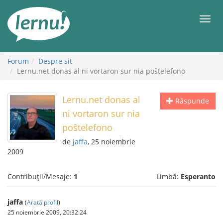
Mergi
la
Meni
conținut
Forum
Despre sit
Lernu.net donas al ni vortaron sur nia poŝtelefono
Lernu.net donas al
Răspunde
ni vortaron sur nia
poŝtelefono
de
jaffa
, 25 noiembrie
2009
Contribuții/Mesaje:
1
Limbă:
Esperanto
jaffa
(
Arată profil
)
25 noiembrie 2009, 20:32:24