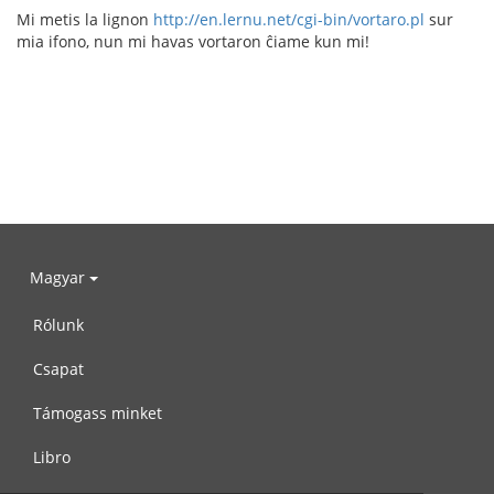
Mi metis la lignon
http://en.lernu.net/cgi-bin/vortaro.pl
sur
mia ifono, nun mi havas vortaron ĉiame kun mi!
Magyar
Rólunk
Csapat
Támogass minket
Libro