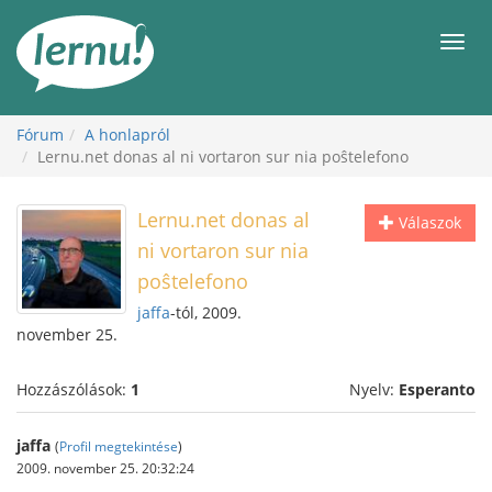
Tartalom
Men
Fórum
A honlapról
Lernu.net donas al ni vortaron sur nia poŝtelefono
Lernu.net donas al
Válaszok
ni vortaron sur nia
poŝtelefono
jaffa
-tól, 2009.
november 25.
Hozzászólások:
1
Nyelv:
Esperanto
jaffa
(
Profil megtekintése
)
2009. november 25. 20:32:24