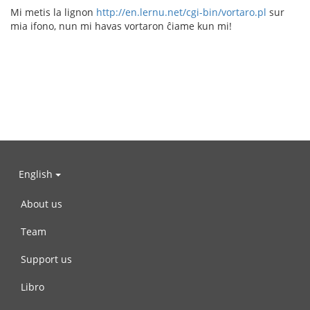
Mi metis la lignon
http://en.lernu.net/cgi-bin/vortaro.pl
sur
mia ifono, nun mi havas vortaron ĉiame kun mi!
English
About us
Team
Support us
Libro