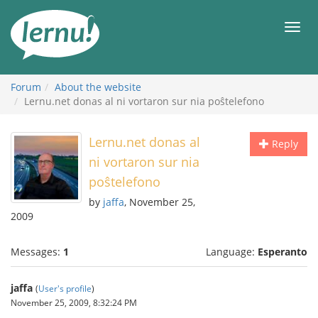
Skip
to
Men
the
content
Forum
About the website
Lernu.net donas al ni vortaron sur nia poŝtelefono
Lernu.net donas al
Reply
ni vortaron sur nia
poŝtelefono
by
jaffa
, November 25,
2009
Messages:
1
Language:
Esperanto
jaffa
(
User's profile
)
November 25, 2009, 8:32:24 PM