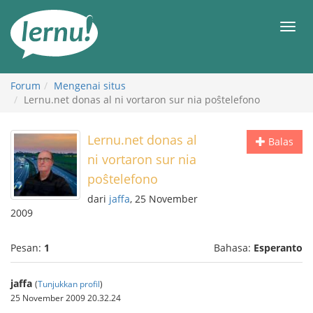
Ke
daftar
Men
isi
Forum
Mengenai situs
Lernu.net donas al ni vortaron sur nia poŝtelefono
Lernu.net donas al
Balas
ni vortaron sur nia
poŝtelefono
dari
jaffa
, 25 November
2009
Pesan:
1
Bahasa:
Esperanto
jaffa
(
Tunjukkan profil
)
25 November 2009 20.32.24