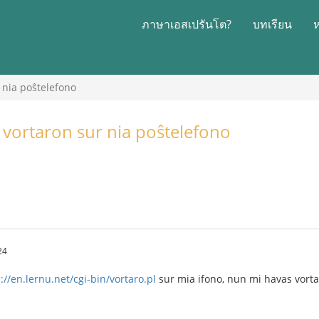
ภาษาเอสเปรันโต?
บทเรียน
 nia poŝtelefono
 vortaron sur nia poŝtelefono
24
://en.lernu.net/cgi-bin/vortaro.pl
sur mia ifono, nun mi havas vort