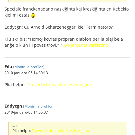
Speciale franckanadano naskiĝinta kaj kreskiĝinta en Kebekio,
kiel mi estas
.
Eddycgn: Ĉu Arnold Scharzenegger, kiel Terminatoro?
Kiu skribis: "Homoj kovras propran diablon per la plej bela
anĝelo kiun ili povas trovi." ?
XVI-jarcenta verkistino
Filu
(
Montri la profilon
)
2010-januaro-05 14:30:13
Plia helpo:
Tiu verkistino ankaŭ estis reĝino.
Eddycgn
(
Montri la profilon
)
2010-januaro-05 14:55:07
Filu:
Plia helpo:
Tiu verkistino ankaŭ estis reĝino.