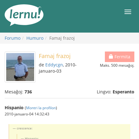
Al
la
Men
enhavo
Forumo
Humuro
Famaj frazoj
Famaj frazoj
Fermita
de
Eddycgn
, 2010-
Maks. 500 mesaĝoj.
januaro-03
Mesaĝoj:
736
Lingvo:
Esperanto
Hispanio
(
Montri la profilon
)
2010-januaro-04 14:32:43
crescence:
Hispanio: