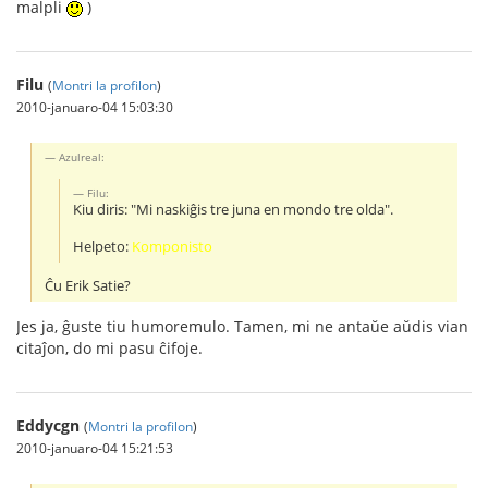
malpli
)
Filu
(
Montri la profilon
)
2010-januaro-04 15:03:30
Azulreal:
Filu:
Kiu diris: "Mi naskiĝis tre juna en mondo tre olda".
Helpeto:
Komponisto
Ĉu Erik Satie?
Jes ja, ĝuste tiu humoremulo. Tamen, mi ne antaŭe aŭdis vian
citaĵon, do mi pasu ĉifoje.
Eddycgn
(
Montri la profilon
)
2010-januaro-04 15:21:53