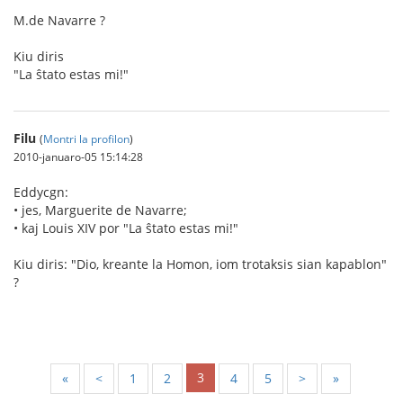
M.de Navarre ?
Kiu diris
"La ŝtato estas mi!"
Filu
(
Montri la profilon
)
2010-januaro-05 15:14:28
Eddycgn:
• jes, Marguerite de Navarre;
• kaj Louis XIV por "La ŝtato estas mi!"
Kiu diris: "Dio, kreante la Homon, iom trotaksis sian kapablon"
?
3
«
<
1
2
4
5
>
»