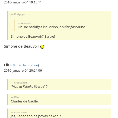
2010-januaro-04 19:13:11
Eddycgn:
Azulreal:
Oni ne naskiĝas kiel virino, oni fariĝas virino
Simone de Beauvoir? Sartre?
Simone de Beauvoir
Filu
(
Montri la profilon
)
2010-januaro-04 20:24:06
crescence:
"
Vivu la Kebeko libera !
" ?
Filu:
Charles de Gaulle.
crescence:
Jes, Kanadano ne povas nekoni !