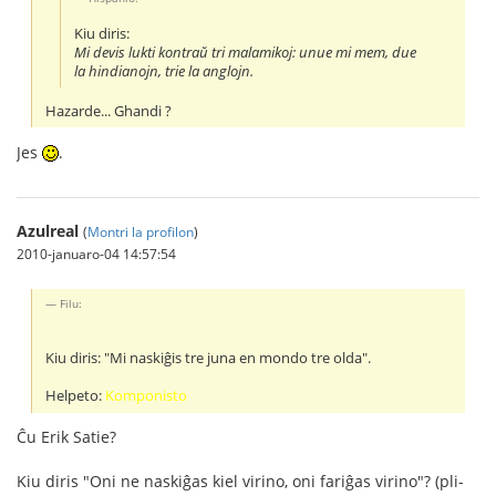
Kiu diris:
Mi devis lukti kontraŭ tri malamikoj: unue mi mem, due
la hindianojn, trie la anglojn.
Hazarde... Ghandi ?
Jes
.
Azulreal
(
Montri la profilon
)
2010-januaro-04 14:57:54
Filu:
Kiu diris: "Mi naskiĝis tre juna en mondo tre olda".
Helpeto:
Komponisto
Ĉu Erik Satie?
Kiu diris "Oni ne naskiĝas kiel virino, oni fariĝas virino"? (pli-