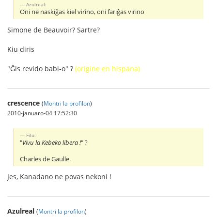
Azulreal:
Oni ne naskiĝas kiel virino, oni fariĝas virino
Simone de Beauvoir? Sartre?
Kiu diris
"Ĝis revido babi-o" ?
(origine en hispana)
crescence
(
Montri la profilon
)
2010-januaro-04 17:52:30
Filu:
"
Vivu la Kebeko libera !
" ?
Charles de Gaulle.
Jes, Kanadano ne povas nekoni !
Azulreal
(
Montri la profilon
)