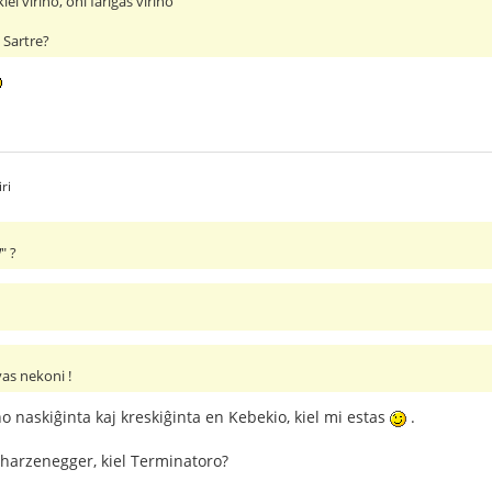
el virino, oni fariĝas virino
 Sartre?
ri
!
" ?
as nekoni !
 naskiĝinta kaj kreskiĝinta en Kebekio, kiel mi estas
.
harzenegger, kiel Terminatoro?