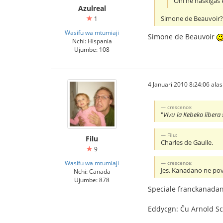
Oni ne naskiĝas ki
Azulreal
Simone de Beauvoir?
1
Wasifu wa mtumiaji
Simone de Beauvoir
Nchi: Hispania
Ujumbe: 108
4 Januari 2010 8:24:06 alasi
crescence:
"
Vivu la Kebeko libera 
Filu:
Filu
Charles de Gaulle.
9
Wasifu wa mtumiaji
crescence:
Jes, Kanadano ne pov
Nchi: Canada
Ujumbe: 878
Speciale franckanadano
Eddycgn: Ĉu Arnold Sc