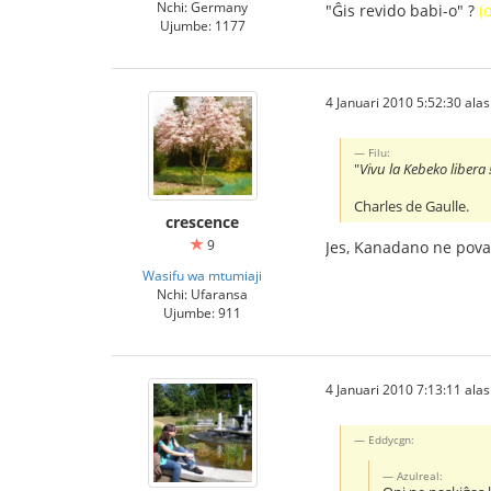
Nchi: Germany
"Ĝis revido babi-o" ?
(
Ujumbe: 1177
4 Januari 2010 5:52:30 alasi
Filu:
"
Vivu la Kebeko libera 
Charles de Gaulle.
crescence
9
Jes, Kanadano ne pova
Wasifu wa mtumiaji
Nchi: Ufaransa
Ujumbe: 911
4 Januari 2010 7:13:11 alasi
Eddycgn:
Azulreal: