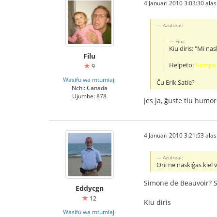
4 Januari 2010 3:03:30 alasi
Azulreal:
Filu:
Kiu diris: "Mi na
Filu
Helpeto:
Kompon
9
Wasifu wa mtumiaji
Ĉu Erik Satie?
Nchi: Canada
Ujumbe: 878
Jes ja, ĝuste tiu humo
4 Januari 2010 3:21:53 alasi
Azulreal:
Oni ne naskiĝas kiel v
Simone de Beauvoir? S
Eddycgn
12
Kiu diris
Wasifu wa mtumiaji