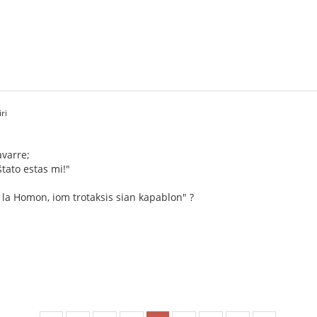
ri
avarre;
ŝtato estas mi!"
e la Homon, iom trotaksis sian kapablon" ?