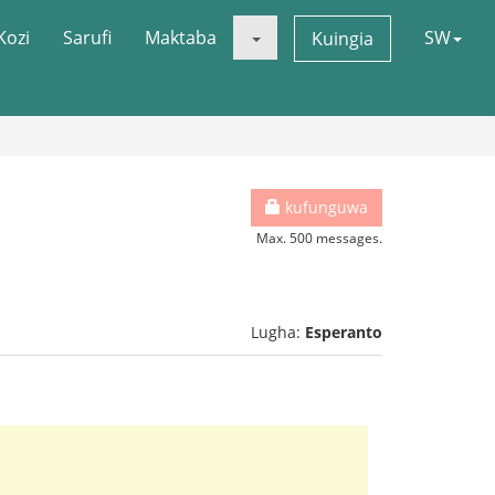
Kozi
Sarufi
Maktaba
SW
Kuingia
kufunguwa
Max. 500 messages.
Lugha:
Esperanto