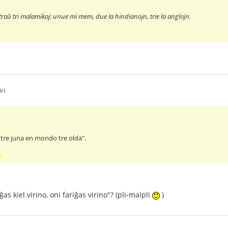
ntraŭ tri malamikoj: unue mi mem, due la hindianojn, trie la anglojn.
ri
s tre juna en mondo tre olda".
o
as kiel virino, oni fariĝas virino"? (pli-malpli
)