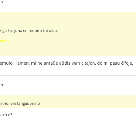
ri
skiĝis tre juna en mondo tre olda".
isto
remulo. Tamen, mi ne antaŭe aŭdis vian citaĵon, do mi pasu ĉifoje.
ri
irino, oni fariĝas virino
artre?