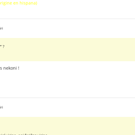
origine en hispana)
ri
!
" ?
s nekoni !
ri