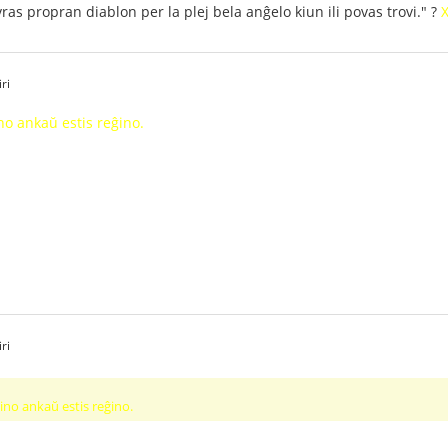
ras propran diablon per la plej bela anĝelo kiun ili povas trovi." ?
X
ri
ino ankaŭ estis reĝino.
ri
tino ankaŭ estis reĝino.