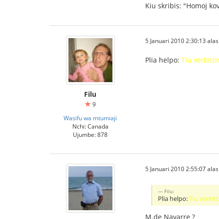
Kiu skribis: "Homoj kov
5 Januari 2010 2:30:13 alasi
Plia helpo:
Tiu verkist
Filu
9
Wasifu wa mtumiaji
Nchi: Canada
Ujumbe: 878
5 Januari 2010 2:55:07 alasi
Filu:
Plia helpo:
Tiu verkis
M.de Navarre ?