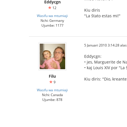
Eddycgn
12
Kiu diris
"La ŝtato estas mi!"
Wasifu wa mtumiaji
Nchi: Germany
Ujumbe: 1177
5 Januari 2010 3:14:28 alasi
Eddycgn:
• jes, Marguerite de N
• kaj Louis XIV por "La 
Filu
Kiu diris: "Dio, kreant
9
Wasifu wa mtumiaji
Nchi: Canada
Ujumbe: 878