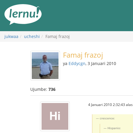
Kwa
maudhui
jukwaa
ucheshi
Famaj frazoj
Famaj frazoj
ya
Eddycgn
, 3 Januari 2010
Ujumbe:
736
4 Januari 2010 2:32:43 alasi
crescence:
Hispanio: