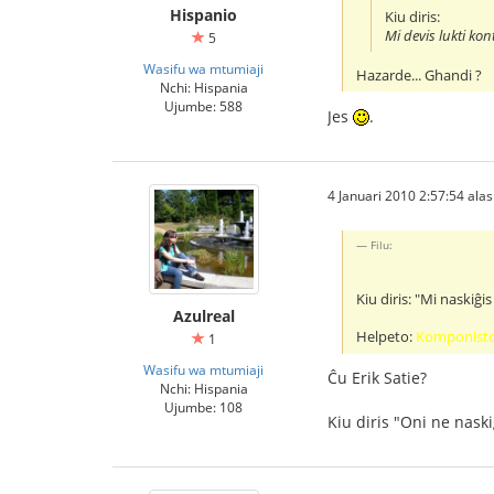
Hispanio
Kiu diris:
Mi devis lukti ko
5
Wasifu wa mtumiaji
Hazarde... Ghandi ?
Nchi: Hispania
Ujumbe: 588
Jes
.
4 Januari 2010 2:57:54 alasi
Filu:
Kiu diris: "Mi naskiĝi
Azulreal
Helpeto:
Komponist
1
Wasifu wa mtumiaji
Ĉu Erik Satie?
Nchi: Hispania
Ujumbe: 108
Kiu diris "Oni ne naskiĝ