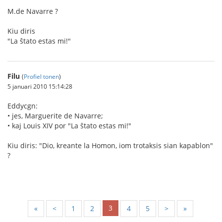
M.de Navarre ?
Kiu diris
"La ŝtato estas mi!"
Filu
(
Profiel tonen
)
5 januari 2010 15:14:28
Eddycgn:
• jes, Marguerite de Navarre;
• kaj Louis XIV por "La ŝtato estas mi!"
Kiu diris: "Dio, kreante la Homon, iom trotaksis sian kapablon"
?
3
«
<
1
2
4
5
>
»