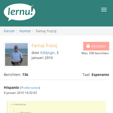
Naar
de
Men
inhoud
Forum
Humor
Famaj frazoj
Famaj frazoj
Gesloten
door
Eddycgn
, 3
Max. 500 berichten.
januari 2010
Berichten:
736
Taal:
Esperanto
Hispanio
(
Profiel tonen
)
4 januari 2010 14:32:43
crescence:
Hispanio: