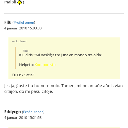
malpli
)
Filu
(
Profiel tonen
)
4 januari 2010 15:03:30
Azulreal:
Filu:
Kiu diris: "Mi naskiĝis tre juna en mondo tre olda".
Helpeto:
Komponisto
Ĉu Erik Satie?
Jes ja, ĝuste tiu humoremulo. Tamen, mi ne antaŭe aŭdis vian
citaĵon, do mi pasu ĉifoje.
Eddycgn
(
Profiel tonen
)
4 januari 2010 15:21:53