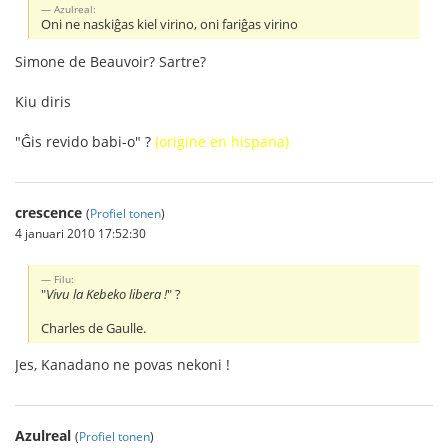
Azulreal:
Oni ne naskiĝas kiel virino, oni fariĝas virino
Simone de Beauvoir? Sartre?
Kiu diris
"Ĝis revido babi-o" ?
(origine en hispana)
crescence
(
Profiel tonen
)
4 januari 2010 17:52:30
Filu:
"
Vivu la Kebeko libera !
" ?
Charles de Gaulle.
Jes, Kanadano ne povas nekoni !
Azulreal
(
Profiel tonen
)