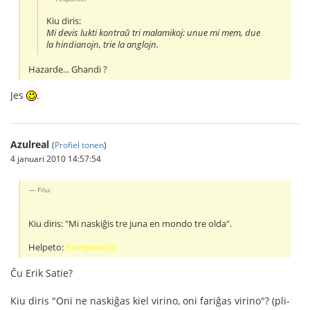
Kiu diris:
Mi devis lukti kontraŭ tri malamikoj: unue mi mem, due
la hindianojn, trie la anglojn.
Hazarde... Ghandi ?
Jes
.
Azulreal
(
Profiel tonen
)
4 januari 2010 14:57:54
Filu:
Kiu diris: "Mi naskiĝis tre juna en mondo tre olda".
Helpeto:
Komponisto
Ĉu Erik Satie?
Kiu diris "Oni ne naskiĝas kiel virino, oni fariĝas virino"? (pli-