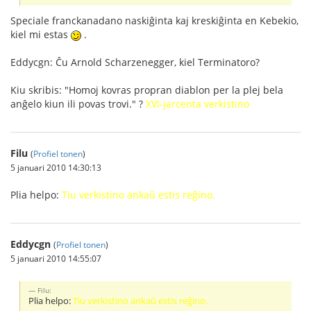
Speciale franckanadano naskiĝinta kaj kreskiĝinta en Kebekio,
kiel mi estas
.
Eddycgn: Ĉu Arnold Scharzenegger, kiel Terminatoro?
Kiu skribis: "Homoj kovras propran diablon per la plej bela
anĝelo kiun ili povas trovi." ?
XVI-jarcenta verkistino
Filu
(
Profiel tonen
)
5 januari 2010 14:30:13
Plia helpo:
Tiu verkistino ankaŭ estis reĝino.
Eddycgn
(
Profiel tonen
)
5 januari 2010 14:55:07
Filu:
Plia helpo:
Tiu verkistino ankaŭ estis reĝino.